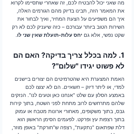
מה שאני יכול להבטיח לכם, זה שאחרי שתסיימו לקרוא
את המאמר הזה, תבינו בדיוק מהם הגורמים האלה,
איך הם משפיעים על הצעת המחיר, ואיך לבחור את
השירות הטוב ביותר עבורכם – כזה שיעניק לכם לא רק
שקט נפשי, אלא גם
יחס עלות-תועלת שאין שני לו
.
1. למה בכלל צריך בדיקה? האם הם
לא פשוט יגידו "שלום"?
האמת המצערת היא שהטרמיטים הם יצורים ביישנים
למדי, או ליתר דיוק –
חשאיים
. הם לא יצוצו לכם
באמצע הסלון עם שלט "אנחנו כאן וטעים לנו". הנזקים
שלהם מתרחשים לרוב מתחת לפני השטח, בתוך קירות
גבס, בתוך משקופים, מאחורי ארונות מטבח או עמוק
בתוך רצפות עץ ופרקט. לפעמים הסימן הראשון הוא
דלת שפתאום "נתקעת", רצפה ש"חורקת" באופן מוזר,