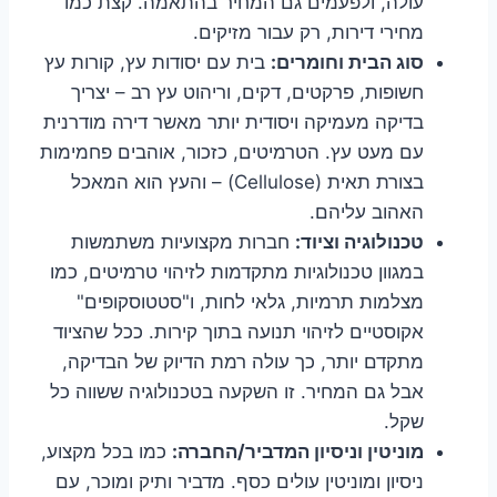
עולה, ולפעמים גם המחיר בהתאמה. קצת כמו
מחירי דירות, רק עבור מזיקים.
סוג הבית וחומרים:
בית עם יסודות עץ, קורות עץ
חשופות, פרקטים, דקים, וריהוט עץ רב – יצריך
בדיקה מעמיקה ויסודית יותר מאשר דירה מודרנית
עם מעט עץ. הטרמיטים, כזכור, אוהבים פחמימות
בצורת תאית (Cellulose) – והעץ הוא המאכל
האהוב עליהם.
טכנולוגיה וציוד:
חברות מקצועיות משתמשות
במגוון טכנולוגיות מתקדמות לזיהוי טרמיטים, כמו
מצלמות תרמיות, גלאי לחות, ו"סטטוסקופים"
אקוסטיים לזיהוי תנועה בתוך קירות. ככל שהציוד
מתקדם יותר, כך עולה רמת הדיוק של הבדיקה,
אבל גם המחיר. זו השקעה בטכנולוגיה ששווה כל
שקל.
מוניטין וניסיון המדביר/החברה:
כמו בכל מקצוע,
ניסיון ומוניטין עולים כסף. מדביר ותיק ומוכר, עם