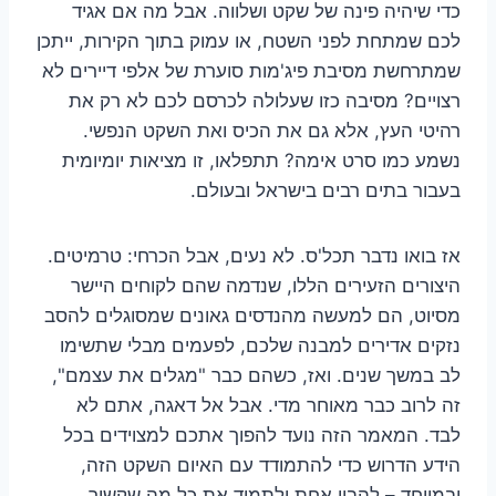
כדי שיהיה פינה של שקט ושלווה. אבל מה אם אגיד
לכם שמתחת לפני השטח, או עמוק בתוך הקירות, ייתכן
שמתרחשת מסיבת פיג'מות סוערת של אלפי דיירים לא
רצויים? מסיבה כזו שעלולה לכרסם לכם לא רק את
רהיטי העץ, אלא גם את הכיס ואת השקט הנפשי.
נשמע כמו סרט אימה? תתפלאו, זו מציאות יומיומית
בעבור בתים רבים בישראל ובעולם.
אז בואו נדבר תכל'ס. לא נעים, אבל הכרחי: טרמיטים.
היצורים הזעירים הללו, שנדמה שהם לקוחים היישר
מסיוט, הם למעשה מהנדסים גאונים שמסוגלים להסב
נזקים אדירים למבנה שלכם, לפעמים מבלי שתשימו
לב במשך שנים. ואז, כשהם כבר "מגלים את עצמם",
זה לרוב כבר מאוחר מדי. אבל אל דאגה, אתם לא
לבד. המאמר הזה נועד להפוך אתכם למצוידים בכל
הידע הדרוש כדי להתמודד עם האיום השקט הזה,
ובמיוחד – להבין אחת ולתמיד את כל מה שקשור