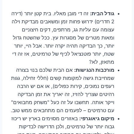
גודל הבית:
זה די מובן מאליו. בית קטן יותר (דירה
2 חדרים) ידרוש פחות זמן ומשאבים מבדיקת וילה
עצומה עם עליות גג, מרתפים, דקים חיצוניים
ומאות מטרים של מסגרות עץ. ככל שהשטח גדול
יותר, כך הבדיקה תהיה יקרה יותר. אבל היי, יותר
שטח, יותר פוטנציאל לכיף של טרמיטים, אז זה די
מתאזן, לא?
מורכבות הנגישות:
אם הבית שלכם בנוי בצורה
שמחייבת גישה למקומות קשים (חללי זחילה, גגות
רעפים נמוכים, קירות כפולים), או אם יש הרבה
רהיטים שצריך להזיז, זה יאריך את זמן הבדיקה
וייקר אותה. תחשבו על זה כעל "משחק מחבואים"
עם טרמיטים – לפעמים הם מתחבאים ממש טוב.
מיקום גיאוגרפי:
באזורים מסוימים בארץ יש ריכוז
גבוה יותר של טרמיטים, ולכן הדרישה לבדיקות