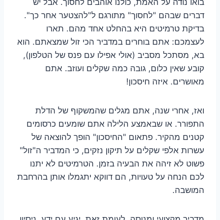
בואו נודה על האמת, כולנו אוהבים לחסוך. אבל יש
דברים שבהם "לחסוך" מתורגם ל"להצטער אחר כך".
בדיקת טרמיטים היא בהחלט אחד מהם. תארו
לעצמכם: אתם בוחרים במדביר הכי זול שמצאתם. הוא
בא, מסתכל מסביב (אולי אפילו עם פנס של הטלפון),
קובע שאין כלום, גובה כמה שקלים ועוזב. אתם
מאושרים. איזה חיסכון!
ואז, אחרי שנה, אתם מגלים שהמשקוף של הדלת
התפורר. או שבאמצע הלילה אתם שומעים כרסומים
קטנים מהקיר. פתאום "החיסכון" הופך להוצאה של
עשרות אלפי שקלים על תיקון נזקים, כי המדביר ה"זול"
פשוט לא זיהה את הבעיה בזמן. הטרמיטים לא יתנו
לכם הנחה על טעויות, הם דווקא יתגמלו אותן בהרחבת
המושבה.
מדביר מקצועי ומנוסה, לעומת זאת, יגיע עם ידע, ניסיון,