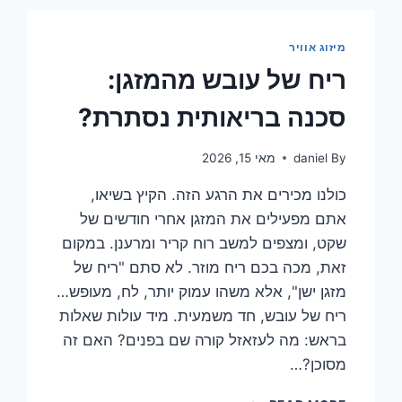
טיימר
הופך
את
מיזוג אוויר
חייך
ריח של עובש מהמזגן:
לקלים
יותר?
סכנה בריאותית נסתרת?
By
daniel
מאי 15, 2026
כולנו מכירים את הרגע הזה. הקיץ בשיאו,
אתם מפעילים את המזגן אחרי חודשים של
שקט, ומצפים למשב רוח קריר ומרענן. במקום
זאת, מכה בכם ריח מוזר. לא סתם "ריח של
מזגן ישן", אלא משהו עמוק יותר, לח, מעופש…
ריח של עובש, חד משמעית. מיד עולות שאלות
בראש: מה לעזאזל קורה שם בפנים? האם זה
מסוכן?…
ריח