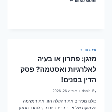
READ MORE
של
עובש
מהמזגן:
סכנה
בריאותית
נסתרת?
מיזוג אוויר
מזגן: פתרון או בעיה
לאלרגיות ואסטמה? פסק
הדין בפנים!
By
daniel
אפריל 26, 2026
כולנו מכירים את ההקלה הזו, את הנשימה
העמוקה של אוויר קריר ביום קיץ לוהט. המזגן,