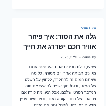
הסודי
לבחירת
טכנאי
מזגנים
אמין
ומקצועי
מיזוג אוויר
גלה את הסוד: איך פיזור
אוויר חכם ישדרג את חייך
By
daniel
יולי 5, 2026
שמעו, כולנו מכירים את הרגע הזה: אתם
מגיעים הביתה אחרי יום מטורף, כל מה
שאתם רוצים זה להתקרר, ללחוץ על השלט
של המזגן, ובום! תוך שנייה להרגיש את נווה
המדבר הפרטי שלכם. אבל רגע, מה קורה אם
צד אחד של החדר קופא מקור, ובצד השני עדיין
מזיעים כמו ביוני לוהט? ומה אם הזרם