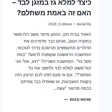
כיצד למלא גז במזגן לבד –
האם זה באמת משתלם?
By
daniel
אוגוסט 5, 2026
האוויר בבית חם, המזגן מייצר משב רוח פושר
במקרה הטוב, ואתם כבר מדמיינים את
הדולרים מתעופפים מכיסכם בדרך לטכנאי.
המחשבה הראשונה שקופצת לראש? "בטח
חסר גז!". המחשבה השנייה? "רגע, אולי אני
יכול פשוט למלא לבד ולחסוך את כל
הסיפור?". אם אי פעם דגדג לכם הרעיון הזה
בקצות האצבעות, או שאפילו כבר צפיתם
בכמה סרטוני "עשה…
כיצד
READ MORE
למלא
גז