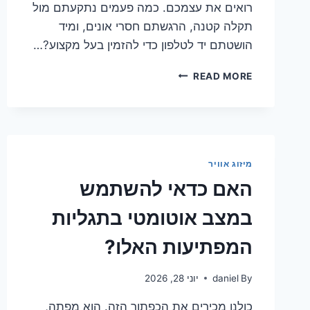
רואים את עצמכם. כמה פעמים נתקעתם מול
תקלה קטנה, הרגשתם חסרי אונים, ומיד
הושטתם יד לטלפון כדי להזמין בעל מקצוע?…
עבודות
READ MORE
תחזוקה
וניקוי
שתוכלו
לעשות
בבית
ולחסוך
מיזוג אוויר
כסף
האם כדאי להשתמש
במצב אוטומטי בתגליות
המפתיעות האלו?
By
daniel
יוני 28, 2026
כולנו מכירים את הכפתור הזה. הוא מפתה,