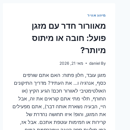
איך
להפוך
את
מיזוג אוויר
הבית
מאוורור חדר עם מזגן
לחכם
יותר?
פועל: חובה או מיתוס
מיותר?
By
daniel
מאי 21, 2026
מזגן עובד, חלון פתוח: האם אתם שורפים
כסף, אנרגיה ו… את העתיד? מדריך התיקונים
האולטימטיבי לאוורור חכם! הגיע הקיץ (או
החורף, תלוי מתי אתם קוראים את זה, אבל
היי, הבעיה נשארת אותה דבר), אתם מפעילים
את המזגן, והופ! איזו תחושה נהדרת של
קרירות או חמימות עוטפת אתכם. אבל אז,
כמו תולעת ספק קטנה שמכרסמת במוח,…