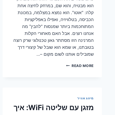
הוא מבטיח, והוא שם, במרחק לחיצה אחת
קלה: "אוטו". הוא נמצא במצלמה, במכונת
הכביסה, בטלוויזיה, ואפילו באפליקציות
המתוחכמות ביותר שמנסות "להבין" מה
אנחנו רוצים. אבל האם מאחורי הקלות
המרנינה הזו מסתתר גאון טכנולוגי שרק רוצה
בטובתנו, או שמא הוא שובל של קיצורי דרך
שמובילים אותנו לשום מקום –…
האם
READ MORE
כדאי
להשתמש
במצב
אוטומטי
בתגליות
המפתיעות
מיזוג אוויר
האלו?
מזגן עם שליטה WiFi: איך