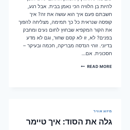
להיות בן הלוויה הכי נאמן בבית. אבל רגע,
חשבתם פעם איך הוא עושה את זה? איך
קופסה שנראית כל כך תמימה, מצליחה להפוך
את הקור המקפיא שבחוץ לחום נעים ומחבק
בפנים? לא, זו לא קסם שחור, וגם לא מדע
בדיוני. זוהי הנדסה מבריקה, חכמה ובעיקר –
חסכונית. אם…
איך
READ MORE
פועל
מצב
חימום
במזגן
ולמה
זה
משנה
מיזוג אוויר
הכל?
גלה את הסוד: איך טיימר