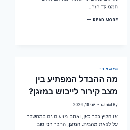
הממוקד הזה…
גלה
READ MORE
את
הסוד:
איך
פיזור
אוויר
חכם
ישדרג
את
מיזוג אוויר
חייך
מה ההבדל המפתיע בין
מצב קירור לייבוש במזגן?
By
daniel
יוני 16, 2026
אז הקיץ כבר כאן, ואתם מזיעים גם במחשבה
על לצאת מהבית. המזגן, החבר הכי טוב