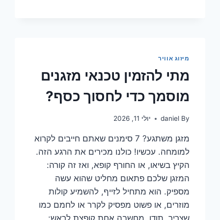
עולה
ביקור
טכנאי
מזגנים
לבדיקה?
גלה
מיזוג אוויר
את
מתי להזמין טכנאי מזגנים
הסוד
המפתיע!
מוסמך כדי לחסוך כסף?
By
daniel
יולי 11, 2026
מזגן משתגע? 7 סימנים שאתם חייבים לקרוא
למומחה. עכשיו! כולנו מכירים את הרגע הזה.
הקיץ בשיאו, או החורף קופא, ואז זה קורה:
המזגן שלכם פתאום מחליט שהוא עשה
מספיק. הוא מתחיל לזייף, להשמיע קולות
מוזרים, או פשוט מפסיק לקרר או לחמם כמו
שצריך. תודו, מחשבה אחת קופצת לראש: