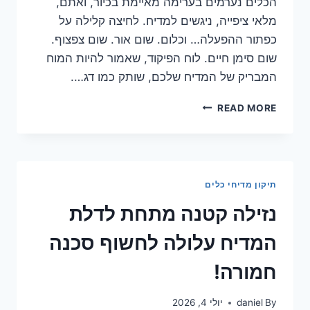
הכלים נערמים בערימה מאיימת בכיור, ואתם,
מלאי ציפייה, ניגשים למדיח. לחיצה קלילה על
כפתור ההפעלה… וכלום. שום אור. שום צפצוף.
שום סימן חיים. לוח הפיקוד, שאמור להיות המוח
המבריק של המדיח שלכם, שותק כמו דג….
לוח
READ MORE
הפיקוד
של
המדיח
לא
מגיב?
תיקון מדיחי כלים
גלה
מה
נזילה קטנה מתחת לדלת
לעשות
עכשיו!
המדיח עלולה לחשוף סכנה
חמורה!
By
daniel
יולי 4, 2026