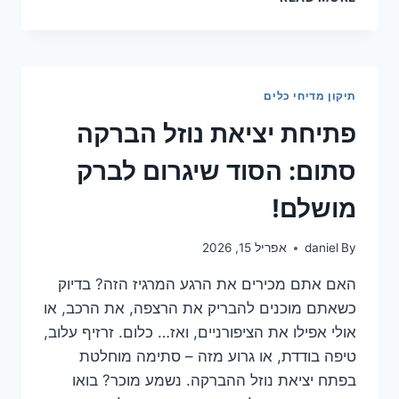
תקלה
F13
במדיח
WHIRLPOOL:
הסיבה
תיקון מדיחי כלים
לפתרון
המהיר
פתיחת יציאת נוזל הברקה
ביותר!
סתום: הסוד שיגרום לברק
מושלם!
By
daniel
אפריל 15, 2026
האם אתם מכירים את הרגע המרגיז הזה? בדיוק
כשאתם מוכנים להבריק את הרצפה, את הרכב, או
אולי אפילו את הציפורניים, ואז… כלום. זרזיף עלוב,
טיפה בודדת, או גרוע מזה – סתימה מוחלטת
בפתח יציאת נוזל ההברקה. נשמע מוכר? בואו