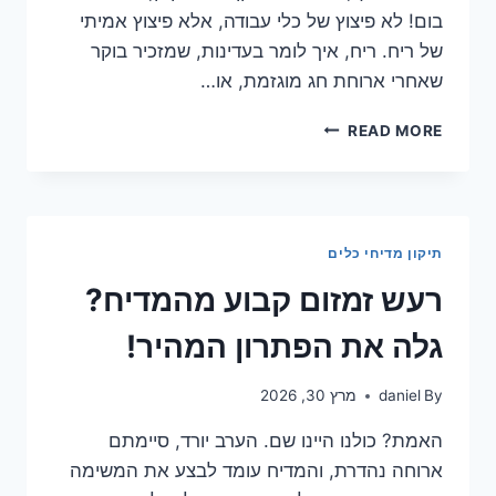
בום! לא פיצוץ של כלי עבודה, אלא פיצוץ אמיתי
של ריח. ריח, איך לומר בעדינות, שמזכיר בוקר
שאחרי ארוחת חג מוגזמת, או…
למה
READ MORE
כלים
יוצאים
עם
ריח
של
תיקון מדיחי כלים
ביצה
ואיך
רעש זמזום קבוע מהמדיח?
למנוע
זאת?
גלה את הפתרון המהיר!
By
daniel
מרץ 30, 2026
האמת? כולנו היינו שם. הערב יורד, סיימתם
ארוחה נהדרת, והמדיח עומד לבצע את המשימה