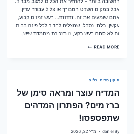
החשובה ביותר – להחזיר את הכלים למצב מבריק.
אבל במקום השקט המבורך או צליל עבודה עדין,
אתם שומעים את זה. זזזזזזזז… רעש זמזום קבוע,
עקשן, בלתי נסבל, שמצליח לחדור לכל פינה בבית.
זה לא סתם רעש רקע, זו תזכורת מתמדת שיש…
רעש
READ MORE
זמזום
קבוע
מהמדיח?
גלה
את
תיקון מדיחי כלים
הפתרון
המהיר!
המדיח עוצר ומראה סימן של
ברז מים? הפתרון המדהים
שתפספסו!
By
daniel
מרץ 22, 2026