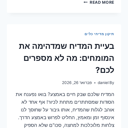
נזילה
READ MORE
מחיבור
המים
למדיח:
הפתרון
המהיר
תיקון מדיחי כלים
שכל
אחד
בעיית המדיח שמדהימה את
יכול
ליישם!
המומחים: מה לא מספרים
לכם?
By
daniel
פברואר 26, 2026
המדיח שלכם שבק חיים באמצע? בואו נפענח את
הסודות שמסתתרים מתחת לכיור! אף אחד לא
אוהב לגלות שהמדיח, אותו גיבור על שחוסך לנו
אינסוף זמן ומאמץ, החליט לפרוש באמצע הדרך.
צלחות מלוכלכות למחצה, סכו"ם שלא הספיק