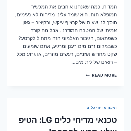
המדיח. כמה שאנחנו אוהבים את המכשיר
המופלא הזה. הוא שומר עלינו מריחות לא נעימים,
חוסך לנו שעות של קרצוף עיקש, ובקיצור – גאון
אמיתי של המטבח המודרני. אבל מה קורה
כשפתאום, הגיבור האלמוני הזה מתחיל לקרטע?
כשבמקום זרם מים רענן ומרגיע, אתם שומעים
שקט מחריש אוזניים, רעשים מוזרים, או גרוע מכל
– רואים שלולית מים…
עלות
READ MORE
החלפת
שסתום
כניסת
מים
למדיח
תיקון מדיחי כלים
–
תכנות
טכנאי מדיחי כלים LG: הטיפ
וטיפים
לחיסכון