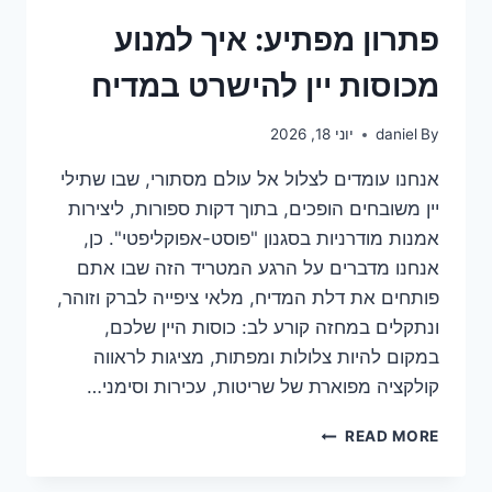
ואז
מפסיק
פתרון מפתיע: איך למנוע
מיד?
מכוסות יין להישרט במדיח
By
daniel
יוני 18, 2026
אנחנו עומדים לצלול אל עולם מסתורי, שבו שתילי
יין משובחים הופכים, בתוך דקות ספורות, ליצירות
אמנות מודרניות בסגנון "פוסט-אפוקליפטי". כן,
אנחנו מדברים על הרגע המטריד הזה שבו אתם
פותחים את דלת המדיח, מלאי ציפייה לברק וזוהר,
ונתקלים במחזה קורע לב: כוסות היין שלכם,
במקום להיות צלולות ומפתות, מציגות לראווה
קולקציה מפוארת של שריטות, עכירות וסימני…
פתרון
READ MORE
מפתיע:
איך