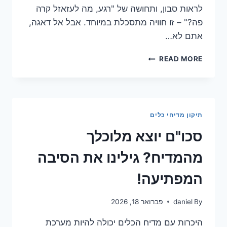
לראות סבון, ותחושה של "רגע, מה לעזאזל קרה
פה?" – זו חוויה מתסכלת במיוחד. אבל אל דאגה,
אתם לא…
בעיית
READ MORE
המדיח
שמדהימה
את
המומחים:
מה
תיקון מדיחי כלים
לא
מספרים
סכו"ם יוצא מלוכלך
לכם?
מהמדיח? גילינו את הסיבה
המפתיעה!
By
daniel
פברואר 18, 2026
היכרות עם מדיח הכלים יכולה להיות מערכת