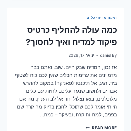
מאבנית:
השיטה
שתחסוך
תיקון מדיחי כלים
לכם
הון
כמה עולה להחליף כרטיס
פיקוד למדיח ואיך לחסוך?
By
daniel
ינואר 17, 2026
אז נכון, המדיח שבק חיים. שוב. ואתם כבר
מדמיינים את ערימות הכלים שאין לכם כוח לשטוף
ביד. רגע, אל תיכנסו לפאניקה! במקום להרגיש
אבודים ולחשוב שנגזר עליכם לחיות עם כלים
מלוכלכים, בואו נצלול יחד אל לב העניין. מה אם
הייתי אומר לכם שתוכלו להבין בדיוק מה קרה שם
בפנים, למה זה קרה, ובעיקר – כמה…
כמה
READ MORE