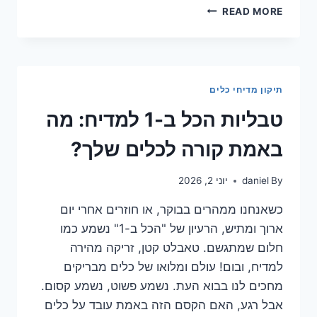
מתי
READ MORE
נדלקת
נורית
המלח?
גלו
את
תיקון מדיחי כלים
הסיבה
האמיתית
טבליות הכל ב-1 למדיח: מה
עכשיו!
באמת קורה לכלים שלך?
By
daniel
יוני 2, 2026
כשאנחנו ממהרים בבוקר, או חוזרים אחרי יום
ארוך ומתיש, הרעיון של "הכל ב-1" נשמע כמו
חלום שמתגשם. טאבלט קטן, זריקה מהירה
למדיח, ובום! עולם ומלואו של כלים מבריקים
מחכים לנו בבוא העת. נשמע פשוט, נשמע קסום.
אבל רגע, האם הקסם הזה באמת עובד על כלים