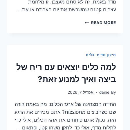
נודה באמת. זה לא סתם מעצבן. זו מלחמת
עצבים קטנה שמשבשת את יום העבודה או את…
פתיחת
READ MORE
יציאת
נוזל
הברקה
סתום:
הסוד
תיקון מדיחי כלים
שיגרום
לברק
למה כלים יוצאים עם ריח של
מושלם!
ביצה ואיך למנוע זאת?
By
daniel
אפריל 7, 2026
החידה המצחינה של ארגז הכלים: מה באמת קורה
שם כשהביצים מתפוצצות? אתם מכירים את הרגע
הזה, נכון? אתם פותחים את ארגז הכלים, אולי כדי
לתלות מדף, אולי כדי לתקן משהו קטן, ופתאום –