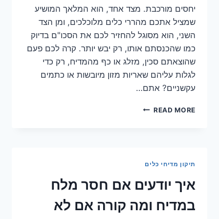
יחסים מורכבת. מצד אחד, הוא המלאך המושיע
שמציל אתכם מהררי כלים מלוכלכים, ומן הצד
השני, הוא מסוגל להחזיר לכם את הסכו"ם בדיוק
כמו שהכנסתם אותו, רק יבש יותר. קרה לכם פעם
שהוצאתם סכין, מזלג או כף מהמדיח, רק כדי
לגלות עליהם שאריות מזון מיובשות או כתמים
עקשניים? אתם…
סכו"ם
READ MORE
יוצא
מלוכלך
מהמדיח?
גילינו
את
תיקון מדיחי כלים
הסיבה
המפתיעה!
איך יודעים אם חסר מלח
במדיח ומה קורה אם לא