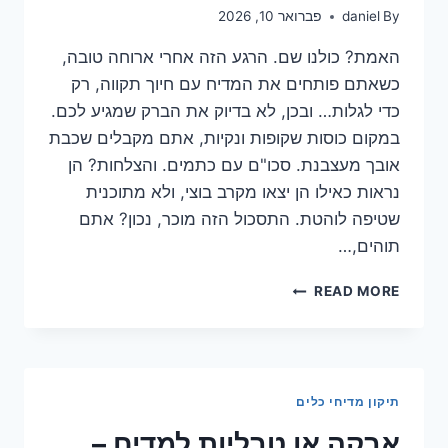
By
daniel
פברואר 10, 2026
האמת? כולנו שם. הרגע הזה אחרי ארוחה טובה,
כשאתם פותחים את המדיח עם חיוך תקווה, רק
כדי לגלות… ובכן, לא בדיוק את הברק שמגיע לכם.
במקום כוסות שקופות ונקיות, אתם מקבלים שכבת
אובך מעצבנת. סכו"ם עם כתמים. והצלחות? הן
נראות כאילו הן יצאו מקרב בוצי, ולא מתוכנית
שטיפה לוהטת. התסכול הזה מוכר, נכון? אתם
תוהים,…
איך
READ MORE
יודעים
אם
חסר
מלח
במדיח
תיקון מדיחי כלים
ומה
קורה
אבקה או טבליות למדיח –