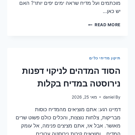
מוכתמים ועל מדיח שראה ימים יפים יותר? האם
יש כאן…
טבליות
READ MORE
הכל
ב-1
למדיח:
מה
באמת
תיקון מדיחי כלים
קורה
לכלים
הסוד המדהים לניקוי דפנות
שלך?
נירוסטה במדיח בקלות
By
daniel
מאי 25, 2026
דמיינו רגע: אתם מוציאים מהמדיח כוסות
מבריקות, צלחות נוצצות, והכלים כולם פשוט שרים
מאושר. אבל אז, אתם מציצים פנימה, אל עומק
המדיח… ומוצאים קירות נירוסטה עכורים,