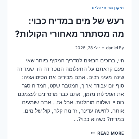
ומחבתות?
תיקון מדיחי כלים
גלו
את
רעש של מים במדיח כבוי:
האמת
המפתיעה!
מה מסתתר מאחורי הקולות?
By
daniel
יולי 28, 2026
היי, ברוכים הבאים למדריך המקיף ביותר שאי
פעם קראתם על התעלומה המטרידה הזו שמדירה
שינה מעיני רבים. אתם מכירים את הסיטואציה:
סוף יום עבודה ארוך, המטבח שקט, המדיח סגר
את הפעילות מזמן, ואתם כבר מדמיינים לעצמכם
כוס יין ושלווה מוחלטת. אבל אז… אתם שומעים
אותה. לחישה עדינה, זרימה קלה, קול של מים.
במדיח? כשהוא כבוי?…
רעש
READ MORE
של