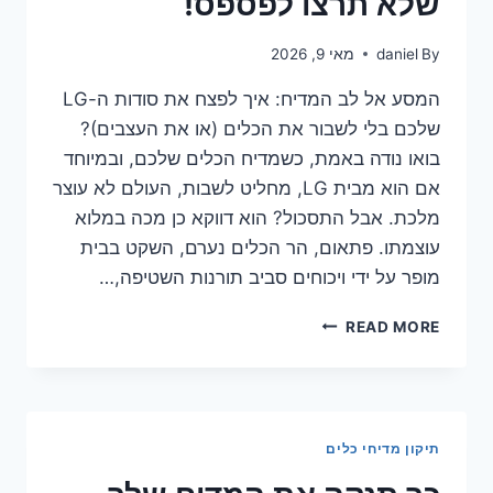
שלא תרצו לפספס!
By
daniel
מאי 9, 2026
המסע אל לב המדיח: איך לפצח את סודות ה-LG
שלכם בלי לשבור את הכלים (או את העצבים)?
בואו נודה באמת, כשמדיח הכלים שלכם, ובמיוחד
אם הוא מבית LG, מחליט לשבות, העולם לא עוצר
מלכת. אבל התסכול? הוא דווקא כן מכה במלוא
עוצמתו. פתאום, הר הכלים נערם, השקט בבית
מופר על ידי ויכוחים סביב תורנות השטיפה,…
טכנאי
READ MORE
מדיחי
כלים
LG:
הטיפ
שלא
תיקון מדיחי כלים
תרצו
לפספס!