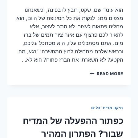
הוא עומד שם, שקט, רובץ לו בפינה, וכשאנחנו
מצפים ממנו לנקות את כל הטינופת של היום, הוא
מחליט פתאום לעצור. לא סתם לעצור, אלא
להאיר לכם פרצוף עם איזה ציור תמים של ברז
מים. אתם מסתכלים עליו, הוא מסתכל עליכם,
ובראש שלכם מתחילה לרוץ המחשבה: "רגע, מה
הקטע? לא השארתי את הברז פתוח? הוא לא…
המדיח
READ MORE
עוצר
ומראה
סימן
של
ברז
תיקון מדיחי כלים
מים?
הפתרון
כפתור ההפעלה של המדיח
המדהים
שתפספסו!
שבור? הפתרון המהיר