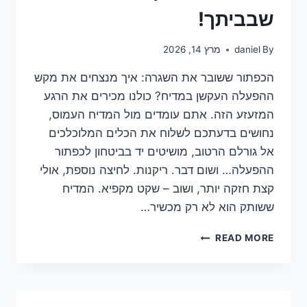
שבביתך!
By
daniel
מרץ 14, 2026
הכפתור ששובר את השגרה: איך מנצחים את מקש
ההפעלה העקשן במדיח? כולנו מכירים את הרגע
המזעזע הזה. אתם עומדים מול המדיח העמוס,
נחושים בדעתכם לשלוח את הכלים המלוכלכים
אל גורלם הרטוב, מושיטים יד בביטחון לכפתור
ההפעלה… ושום דבר. ריקנות. לחיצה נוספת, אולי
קצת חזקה יותר, ושוב – שקט מקפיא. המדיח
ששותק הוא לא רק מכשיר…
כפתור
READ MORE
ההפעלה
של
המדיח
שבור?
הפתרון