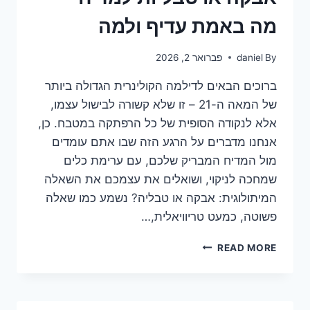
אם
לא
מה באמת עדיף ולמה
By
daniel
פברואר 2, 2026
ברוכים הבאים לדילמה הקולינרית הגדולה ביותר
של המאה ה-21 – זו שלא קשורה לבישול עצמו,
אלא לנקודה הסופית של כל הרפתקה במטבח. כן,
אנחנו מדברים על הרגע הזה שבו אתם עומדים
מול המדיח המבריק שלכם, עם ערימת כלים
שמחכה לניקוי, ושואלים את עצמכם את השאלה
המיתולוגית: אבקה או טבליה? נשמע כמו שאלה
פשוטה, כמעט טריוויאלית,…
אבקה
READ MORE
או
טבליות
למדיח
–