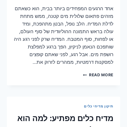
אחד הרגעים המפחידים ביותר בבית, הוא כשאתם
מזהים פתאום שלולית מים קטנה, ממש מתחת
לדלת המדיח. הלב נופל, הבטן מתהפכת, ומיד
עולה בראש התמונה ההוליוודית של סוף העולם,
או לפחות, סוף המטבח. המדיח שרק לפני רגע היה
שותפכם הנאמן לניקיון, הפך ברגע למפלצת
רושפת מים. אבל רגע, לפני שאתם קופצים
למסקנות דרמטיות, ממהרים לזרוק את…
נזילה
READ MORE
קטנה
מתחת
לדלת
המדיח
עלולה
תיקון מדיחי כלים
לחשוף
סכנה
מדיח כלים מפתיע: למה הוא
חמורה!