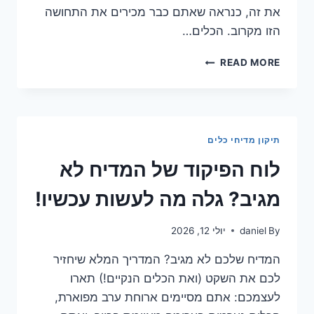
את זה, כנראה שאתם כבר מכירים את התחושה
הזו מקרוב. הכלים…
פתרון
READ MORE
מיידי:
מה
לעשות
כשהמדיח
נתקע
תיקון מדיחי כלים
בשלב
השטיפה?
לוח הפיקוד של המדיח לא
מגיב? גלה מה לעשות עכשיו!
By
daniel
יולי 12, 2026
המדיח שלכם לא מגיב? המדריך המלא שיחזיר
לכם את השקט (ואת הכלים הנקיים!) תארו
לעצמכם: אתם מסיימים ארוחת ערב מפוארת,