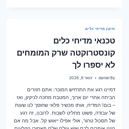
עולה
להחליף
כרטיס
פיקוד
למדיח
תיקון מדיחי כלים
ואיך
לחסוך?
טכנאי מדיחי כלים
קונסטרוקטה שרק המומחים
לא יספרו לך
By
daniel
ינואר 9, 2026
דמיינו רגע את התרחיש המוכר: אתם חוזרים
הביתה אחרי יום ארוך, המטבח מחכה לניקיון, ואז
– בום! המדיח, אותו מכשיר פלאי שחוסך לנו שעות
של עבודה, פשוט מחליט לשבות. לרובנו, זה רגע
של תסכול טהור, אולי אפילו ייאוש קל. אבל מה אם
היינו אומרים לכם שיש עולם שלם מאחורי הקלעים