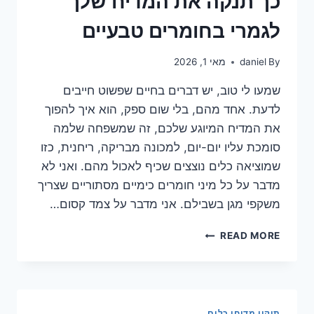
כך תנקה את המדיח שלך
לגמרי בחומרים טבעיים
By
daniel
מאי 1, 2026
שמעו לי טוב, יש דברים בחיים שפשוט חייבים
לדעת. אחד מהם, בלי שום ספק, הוא איך להפוך
את המדיח המיוגע שלכם, זה שמשפחה שלמה
סומכת עליו יום-יום, למכונה מבריקה, ריחנית, כזו
שמוציאה כלים נוצצים שכיף לאכול מהם. ואני לא
מדבר על כל מיני חומרים כימיים מסתוריים שצריך
משקפי מגן בשבילם. אני מדבר על צמד קסום…
כך
READ MORE
תנקה
את
המדיח
שלך
לגמרי
תיקון מדיחי כלים