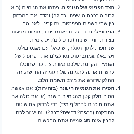
הצד הפנימי של הגומייה:
פתחו את הגומייה (היא
לרוב מורכבת מ"שפה" כפולה) ומדדו את המרחק
בין שתי השפות הפנימיות. זה קריטי לאטימה.
הפרופיל:
זה החלק המאתגר יותר. גומיות מגיעות
בצורות חתך שונות (פרופילים). יש גומיות
שנדחפות לתוך תעלה, יש כאלו עם מגנט בולט,
ויש כאלו שמתברגות. נסו לצלם את הפרופיל של
הגומייה הקיימת שלכם מזווית צד, כדי שתוכלו
להשוות אותה לתמונה של הגומייה החדשה. זה
החלק שדורש את מירב תשומת הלב.
הסירו את הגומייה הישנה (בזהירות):
אם אפשר,
הסירו חלק קטן מהגומייה הישנה (או את כולה אם
אתם מוכנים להחליף מיד) כדי לבדוק את שיטת
ההתקנה (ברגים? דחיפה? דבק?). זה יעזור לכם
להבין איזה סוג גומייה אתם מחפשים.