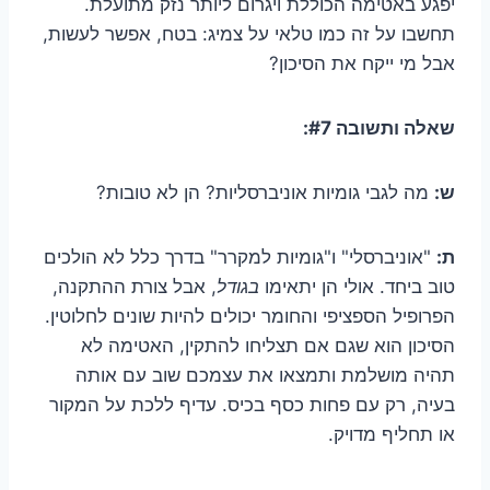
יפגע באטימה הכוללת ויגרום ליותר נזק מתועלת.
תחשבו על זה כמו טלאי על צמיג: בטח, אפשר לעשות,
אבל מי ייקח את הסיכון?
שאלה ותשובה #7:
ש:
מה לגבי גומיות אוניברסליות? הן לא טובות?
ת:
"אוניברסלי" ו"גומיות למקרר" בדרך כלל לא הולכים
טוב ביחד. אולי הן יתאימו
בגודל
, אבל צורת ההתקנה,
הפרופיל הספציפי והחומר יכולים להיות שונים לחלוטין.
הסיכון הוא שגם אם תצליחו להתקין, האטימה לא
תהיה מושלמת ותמצאו את עצמכם שוב עם אותה
בעיה, רק עם פחות כסף בכיס. עדיף ללכת על המקור
או תחליף מדויק.