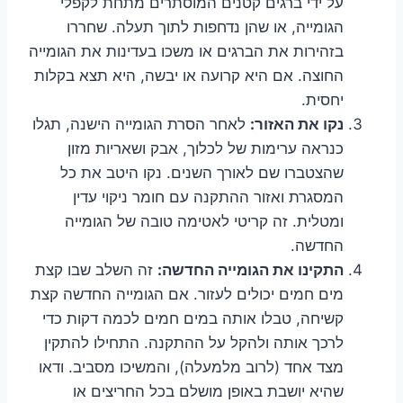
על ידי ברגים קטנים המוסתרים מתחת לקפלי
הגומייה, או שהן נדחפות לתוך תעלה. שחררו
בזהירות את הברגים או משכו בעדינות את הגומייה
החוצה. אם היא קרועה או יבשה, היא תצא בקלות
יחסית.
נקו את האזור:
לאחר הסרת הגומייה הישנה, תגלו
כנראה ערימות של לכלוך, אבק ושאריות מזון
שהצטברו שם לאורך השנים. נקו היטב את כל
המסגרת ואזור ההתקנה עם חומר ניקוי עדין
ומטלית. זה קריטי לאטימה טובה של הגומייה
החדשה.
התקינו את הגומייה החדשה:
זה השלב שבו קצת
מים חמים יכולים לעזור. אם הגומייה החדשה קצת
קשיחה, טבלו אותה במים חמים לכמה דקות כדי
לרכך אותה ולהקל על ההתקנה. התחילו להתקין
מצד אחד (לרוב מלמעלה), והמשיכו מסביב. ודאו
שהיא יושבת באופן מושלם בכל החריצים או