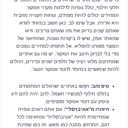
חלקי חילוף, כולל גומיות לדלתות מקרר אמקור.
המחירים יכולים להיות מפתים, ונוחות הקנייה מהבית
היא אדירה. אבל שימו לב: כאן חשוב במיוחד לוודא
שאתם קונים בדיוק את מה שאתם צריכים. ודאו
שהאתר אמין, שיש לו ביקורות טובות, ושהתיאור של
המוצר מפורט להפליא. אל תתפתו למחירים נמוכים
מדי בלי לבדוק היטב את המקור. יש פה גם אתרים
שמחזיקים מלאי רציני של חלפים ישנים ונדירים, ויכולים
להיות שימושיים במיוחד לדגמי אמקור וינטג'.
טיפ זהב:
חפשו באתרים ישראלים המתמחים
בחלקי חילוף למכשירי חשמל. לרוב יהיה להם ידע
וניסיון עם דגמי אמקור ספציפיים.
היזהרו מ"אוניברסלי":
אם אתם רואים גומייה
שמתיימרת להיות "אוניברסלית" ומתאימה לכל
דגם, התרחקו ממנה כמו מאש. זה כמו שמיכת