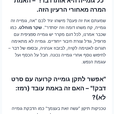
"כל גומייה היא אותו דבר!" – האמת
המרה מאחורי הרעיון הזה.
שמעתם את זה פעם? מישהו יגיד לכם "אה, גומייה זה
גומייה, קח משהו דומה וזה יסתדר".
שקר מוחלט.
כמו
שכבר אמרנו, לכל דגם מקרר יש גומייה ספציפית עם
פרופיל, גודל וצורת חיבור ייחודיים. גומייה לא מתאימה
תגרום לאטימה לקויה, לבזבוז אנרגיה, ובסופו של דבר –
לחיפוש נוסף אחרי גומייה נכונה. חבל על הכסף ועל
עוגמת הנפש.
"אפשר לתקן גומייה קרועה עם סרט
דבק!" – האם זה באמת עובד (רמז:
לא)?
טכניקות תיקון "עשה זאת בעצמך" כמו הדבקת גומייה