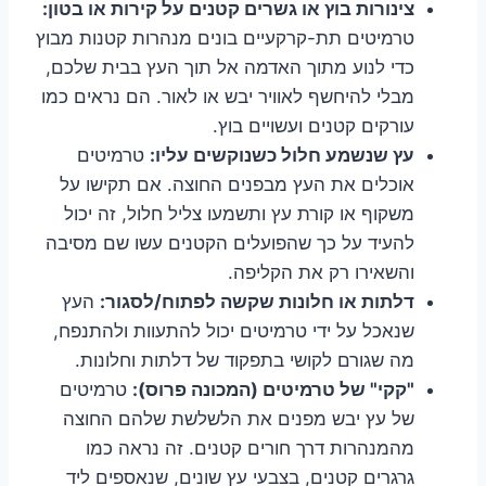
צינורות בוץ או גשרים קטנים על קירות או בטון:
טרמיטים תת-קרקעיים בונים מנהרות קטנות מבוץ
כדי לנוע מתוך האדמה אל תוך העץ בבית שלכם,
מבלי להיחשף לאוויר יבש או לאור. הם נראים כמו
עורקים קטנים ועשויים בוץ.
עץ שנשמע חלול כשנוקשים עליו:
טרמיטים
אוכלים את העץ מבפנים החוצה. אם תקישו על
משקוף או קורת עץ ותשמעו צליל חלול, זה יכול
להעיד על כך שהפועלים הקטנים עשו שם מסיבה
והשאירו רק את הקליפה.
דלתות או חלונות שקשה לפתוח/לסגור:
העץ
שנאכל על ידי טרמיטים יכול להתעוות ולהתנפח,
מה שגורם לקושי בתפקוד של דלתות וחלונות.
"קקי" של טרמיטים (המכונה פרוס):
טרמיטים
של עץ יבש מפנים את הלשלשת שלהם החוצה
מהמנהרות דרך חורים קטנים. זה נראה כמו
גרגרים קטנים, בצבעי עץ שונים, שנאספים ליד