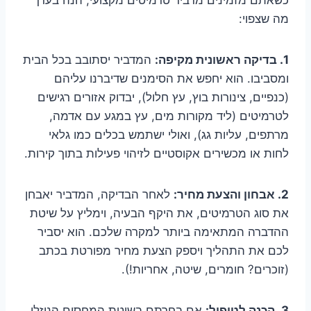
מה שצפוי:
1. בדיקה ראשונית מקיפה:
המדביר יסתובב בכל הבית
ומסביבו. הוא יחפש את הסימנים שדיברנו עליהם
(כנפיים, צינורות בוץ, עץ חלול), יבדוק אזורים רגישים
לטרמיטים (ליד מקורות מים, עץ במגע עם אדמה,
מרתפים, עליות גג), ואולי ישתמש בכלים כמו גלאי
לחות או מכשירים אקוסטיים לזיהוי פעילות בתוך קירות.
2. אבחון והצעת מחיר:
לאחר הבדיקה, המדביר יאבחן
את סוג הטרמיטים, את היקף הבעיה, וימליץ על שיטת
ההדברה המתאימה ביותר למקרה שלכם. הוא יסביר
לכם את התהליך ויספק הצעת מחיר מפורטת בכתב
(זוכרים? חומרים, שיטה, אחריות!).
3. הכנה לטיפול:
אם בחרתם בשיטת המחסום הנוזלי,