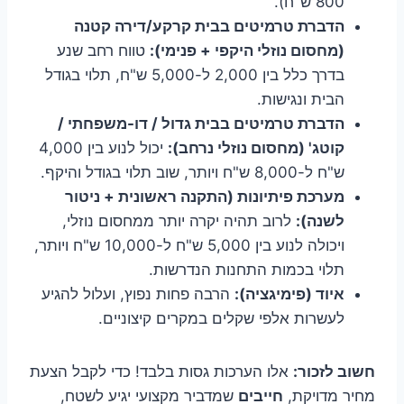
800 ש"ח).
הדברת טרמיטים בבית קרקע/דירה קטנה
(מחסום נוזלי היקפי + פנימי):
טווח רחב שנע
בדרך כלל בין 2,000 ל-5,000 ש"ח, תלוי בגודל
הבית ונגישות.
הדברת טרמיטים בבית גדול / דו-משפחתי /
קוטג' (מחסום נוזלי נרחב):
יכול לנוע בין 4,000
ש"ח ל-8,000 ש"ח ויותר, שוב תלוי בגודל והיקף.
מערכת פיתיונות (התקנה ראשונית + ניטור
לשנה):
לרוב תהיה יקרה יותר ממחסום נוזלי,
ויכולה לנוע בין 5,000 ש"ח ל-10,000 ש"ח ויותר,
תלוי בכמות התחנות הנדרשות.
איוד (פימיגציה):
הרבה פחות נפוץ, ועלול להגיע
לעשרות אלפי שקלים במקרים קיצוניים.
חשוב לזכור:
אלו הערכות גסות בלבד! כדי לקבל הצעת
מחיר מדויקת,
חייבים
שמדביר מקצועי יגיע לשטח,