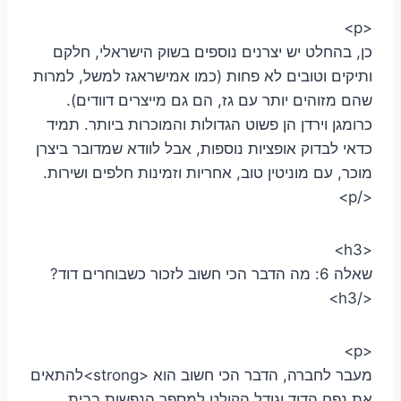
<p>
כן, בהחלט יש יצרנים נוספים בשוק הישראלי, חלקם
ותיקים וטובים לא פחות (כמו אמישראגז למשל, למרות
שהם מזוהים יותר עם גז, הם גם מייצרים דוודים).
כרומגן וירדן הן פשוט הגדולות והמוכרות ביותר. תמיד
כדאי לבדוק אופציות נוספות, אבל לוודא שמדובר ביצרן
מוכר, עם מוניטין טוב, אחריות וזמינות חלפים ושירות.
</p>
<h3>
שאלה 6: מה הדבר הכי חשוב לזכור כשבוחרים דוד?
</h3>
<p>
מעבר לחברה, הדבר הכי חשוב הוא <strong>להתאים
את נפח הדוד וגודל הקולט למספר הנפשות בבית