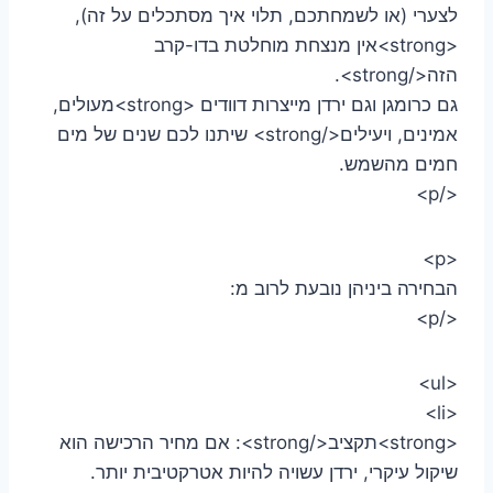
לצערי (או לשמחתכם, תלוי איך מסתכלים על זה),
<strong>אין מנצחת מוחלטת בדו-קרב
הזה</strong>.
גם כרומגן וגם ירדן מייצרות דוודים <strong>מעולים,
אמינים, ויעילים</strong> שיתנו לכם שנים של מים
חמים מהשמש.
</p>
<p>
הבחירה ביניהן נובעת לרוב מ:
</p>
<ul>
<li>
<strong>תקציב</strong>: אם מחיר הרכישה הוא
שיקול עיקרי, ירדן עשויה להיות אטרקטיבית יותר.