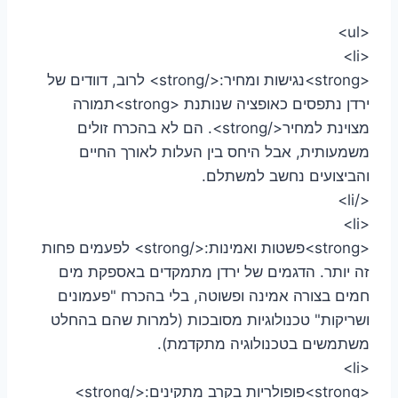
<ul>
<li>
<strong>נגישות ומחיר:</strong> לרוב, דוודים של
ירדן נתפסים כאופציה שנותנת <strong>תמורה
מצוינת למחיר</strong>. הם לא בהכרח זולים
משמעותית, אבל היחס בין העלות לאורך החיים
והביצועים נחשב למשתלם.
</li>
<li>
<strong>פשטות ואמינות:</strong> לפעמים פחות
זה יותר. הדגמים של ירדן מתמקדים באספקת מים
חמים בצורה אמינה ופשוטה, בלי בהכרח "פעמונים
ושריקות" טכנולוגיות מסובכות (למרות שהם בהחלט
משתמשים בטכנולוגיה מתקדמת).
<li>
<strong>פופולריות בקרב מתקינים:</strong>