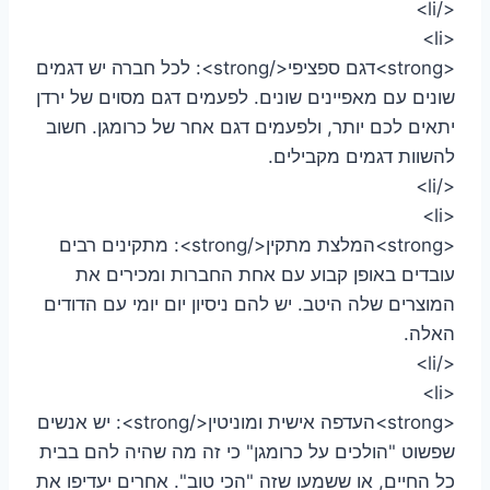
</li>
<li>
<strong>דגם ספציפי</strong>: לכל חברה יש דגמים
שונים עם מאפיינים שונים. לפעמים דגם מסוים של ירדן
יתאים לכם יותר, ולפעמים דגם אחר של כרומגן. חשוב
להשוות דגמים מקבילים.
</li>
<li>
<strong>המלצת מתקין</strong>: מתקינים רבים
עובדים באופן קבוע עם אחת החברות ומכירים את
המוצרים שלה היטב. יש להם ניסיון יום יומי עם הדודים
האלה.
</li>
<li>
<strong>העדפה אישית ומוניטין</strong>: יש אנשים
שפשוט "הולכים על כרומגן" כי זה מה שהיה להם בבית
כל החיים, או ששמעו שזה "הכי טוב". אחרים יעדיפו את