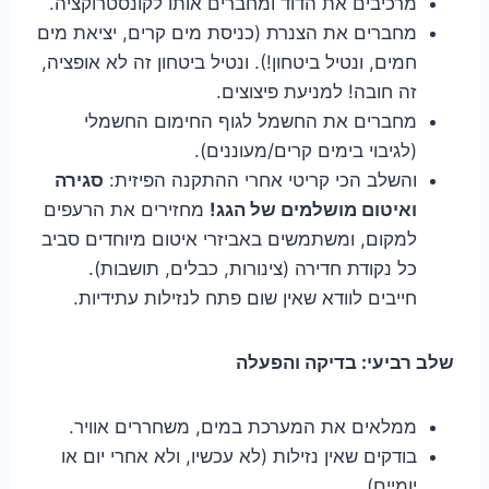
מרכיבים את הדוד ומחברים אותו לקונסטרוקציה.
מחברים את הצנרת (כניסת מים קרים, יציאת מים
חמים, ונטיל ביטחון!). ונטיל ביטחון זה לא אופציה,
זה חובה! למניעת פיצוצים.
מחברים את החשמל לגוף החימום החשמלי
(לגיבוי בימים קרים/מעוננים).
והשלב הכי קריטי אחרי ההתקנה הפיזית:
סגירה
ואיטום מושלמים של הגג!
מחזירים את הרעפים
למקום, ומשתמשים באביזרי איטום מיוחדים סביב
כל נקודת חדירה (צינורות, כבלים, תושבות).
חייבים לוודא שאין שום פתח לנזילות עתידיות.
שלב רביעי: בדיקה והפעלה
ממלאים את המערכת במים, משחררים אוויר.
בודקים שאין נזילות (לא עכשיו, ולא אחרי יום או
יומיים).