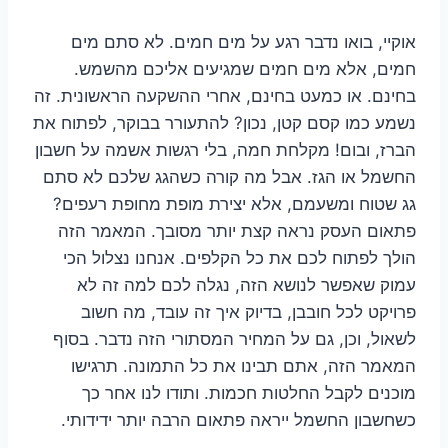
אוקיי, בואו נדבר רגע על מים חמים. לא סתם מים
חמים, אלא מים חמים שמגיעים אליכם מהשמש.
בחינם. או כמעט בחינם, אחרי ההשקעה הראשונית. זה
נשמע כמו קסם קטן, נכון? להתעורר בבוקר, לפתוח את
הברז, ובום! מקלחת חמה, בלי רגשות אשמה על חשבון
החשמל או הגז. אבל מה קורה כשהגג שלכם לא סתם
גג שטוח ומשעמם, אלא יצירת מופת מחופת רעפים?
פתאום העסק נראה קצת יותר מסובך. המאמר הזה
הולך לפתוח לכם את כל הקלפים. אנחנו נצלול הכי
עמוק שאפשר לנושא הזה, נגלה לכם למה זה לא
פרויקט לכל חובבן, בדיוק איך זה עובד, מה חשוב
לשאול, וכן, גם על המחיר המסתורי הזה נדבר. בסוף
המאמר הזה, אתם תבינו את כל התמונה. תרגישו
מוכנים לקבל החלטות חכמות. ותודו לנו אחר כך
כשחשבון החשמל ייראה פתאום הרבה יותר ידידותי.