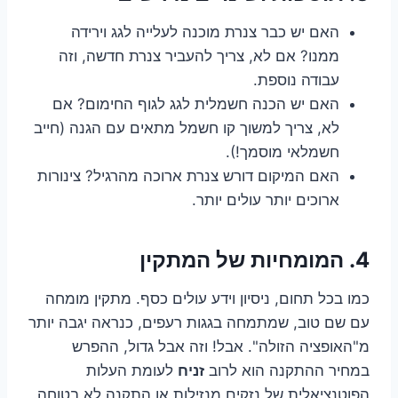
האם יש כבר צנרת מוכנה לעלייה לגג וירידה
ממנו? אם לא, צריך להעביר צנרת חדשה, וזה
עבודה נוספת.
האם יש הכנה חשמלית לגג לגוף החימום? אם
לא, צריך למשוך קו חשמל מתאים עם הגנה (חייב
חשמלאי מוסמך!).
האם המיקום דורש צנרת ארוכה מהרגיל? צינורות
ארוכים יותר עולים יותר.
4. המומחיות של המתקין
כמו בכל תחום, ניסיון וידע עולים כסף. מתקין מומחה
עם שם טוב, שמתמחה בגגות רעפים, כנראה יגבה יותר
מ"האופציה הזולה". אבל! וזה אבל גדול, ההפרש
במחיר ההתקנה הוא לרוב
זניח
לעומת העלות
הפוטנציאלית של נזקים מנזילות או התקנה לא בטוחה.