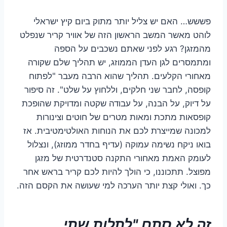
פששש… האם יש צליל יותר מתוק ביום קיץ ישראלי
לוהט מאשר המשב הראשון הזה של אוויר קריר שנפלט
מהמזגן? רגע לפני שאתם נשכבים על הספה
ומתמסרים לגן העדן הממוזג, יש תהליך שלם שקורה
מאחורי הקלעים. תהליך שהוא הרבה מעבר "לפתוח
קופסה, לחבר שני חלקים, וללחוץ על שלט". זה סיפור
על דיוק, על הבנה, על עבודה שקטה ומדויקת שהופכת
קופסאות מתכת ומאות מטרים של חוטים וצינורות
למכונה שמייצרת לכם את הנוחות האולטימטיבית. אז
בואו ניקח נשימה עמוקה (עדיף בחדר ממוזג), ונצלול
לעומק האמת מאחורי התקנה סטנדרטית של מזגן
מפוצל. תתכוננו, כי הולך להיות לכם קריר בראש אחר
כך. ואולי קצת יותר הערכה למי שעושה את הקסם הזה.
זה לא סתם "לתלות שתי