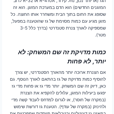
הגז (או יותר נכון, נוזל קירור, R-410A או R-32 לרוב
המזגנים החדשים) הוא הדם במערכת המזגן. הוא זה
שסופג את החום בתוך הבית ומשחרר אותו החוצה. כל
מזגן מגיע עם כמות מסוימת של גז שהוטענה במפעל,
שמספיקה לאורך צנרת סטנדרטי (בדרך כלל 3-5
מטר).
כמות מדויקת זה שם המשחק: לא
יותר, לא פחות
אם הצנרת ארוכה יותר מהאורך הסטנדרטי, יש צורך
להוסיף כמות מדויקת של גז בהתאם לאורך הנוסף. גם
כאן, דיוק זה שם המשחק. יותר מדי גז או פחות מדי גז
יפגעו ביעילות המזגן, עלולים להקפיא את הצנרת
(במקרה של חוסר), או לגרום למדחס לעבוד קשה מדי
ולהינזק (במקרה של עודף). הטענת גז דורשת שימוש
במאזני גז דיגיטליים ובטבלאות מיוחדות שמפרטות את