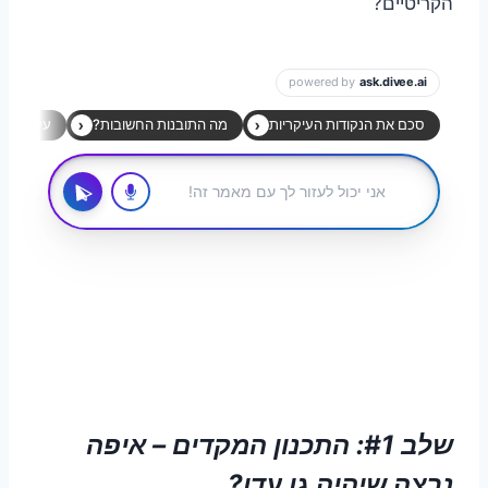
הקריטיים?
שלב #1: התכנון המקדים – איפה
נרצה שיהיה גן עדן?