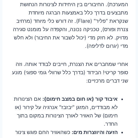
המערכת). החיבורים בין היחידות לצינורות הנחושת
מתבצעים בדרך כלל באמצעות הברגה מיוחדת
שנקראת "פליר" (Flare). זה דורש כלי מיוחד (מרחיב
צנרת ופורס), טכניקה נכונה, והקפדה על מומנט סגירה
מדויק. לא חזק מדי (יכול לשבור את החיבור) ולא חלש
מדי (יגרום לדליפה).
אחרי שמחברים את הצנרת, חייבים לבודד אותה. וזה
סופר קריטי! הבידוד (בדרך כלל שרוולי גומי ספוגי) מונע
שני דברים מרכזיים:
איבוד קור (או חום במצב חימום):
אם הצינורות
לא מבודדים, המזגן "יבזבז" אנרגיה על קירור (או
חימום) של האוויר לאורך הצינורות במקום בתוך
החדר.
הזעה והיווצרות מים:
כשהאוויר החם פוגש צינור