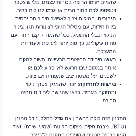
שהמים יזרמו החוצה בכוחות עצמם, בלי שיצטברו
ויטפטפו לכם בתוך הבית או יגרמו לנזילות בקיר.
חיבורים:
המיקום צריך לאפשר חיבור נוח יחסית
בין היחידות, עם מסלול הגיוני לצינורות הגז, צינור
הניקוז וכבלי החשמל. ככל שהמרחק קצר יותר ועם
פחות עיקולים, כך טוב יותר ליעילות ולעמידות
המערכת.
רעש:
היחידה החיצונית מרעישה. חשוב למקם
אותה במקום שבו הרעש לא יפריע לכם או
לשכנים. על משטח יציב שמפחית ויברציות.
נגישות לתחזוקה:
זכרו שהמזגן יצטרך ניקוי
ותחזוקה בעתיד. כדאי שהגישה ליחידות תהיה
סבירה.
התכנון הזה לוקח בחשבון את גודל החלל, גודל המזגן
(BTU), מבנה הקיר, מיקום חלונות (שמש ישירה), ועוד
המון פרטים קטנים שהופכים התקנה מ"בערך"