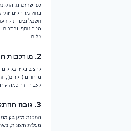
כפי שהזכרנו, התקנה
בחוץ מרוחקים יותר?
חשמל וצינור ניקוז ע
מטר נוסף, והסכום י
זולים.
2. מורכבות העבודה – לא כל קיר נולד שווה
לחצוב בקיר בלוקים ז
מיוחדים (ויקרים), י
לעבור דרך כמה קירו
3. גובה ההתקנה ונגישות – האם המתקין צריך כנפיים?
התקנת מזגן בקומת 
מעלית חיצונית, כשהמ