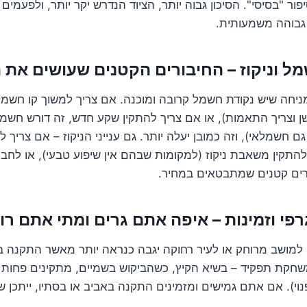
פור "בסיסי". הסיכון גבוה יותר, הציוד הנדרש יקר יותר, ולפעמים 
גבוהה משמעותית.
יחה שיש נקודת חשמל קרובה ומוכנה. אם צריך למשוך קו חשמ
שן וצריך התאמות), או אם צריך להתקין שקע חדש, זה דורש חשמ
ם חשמלאי), וזה כמובן יעלה יותר. גם ענייני הניקוז – אם צריך ל
 להתקין משאבת ניקוז (למקומות שבהם אין שיפוע טבעי), או לחב
רים קטנים שמתבטאים במחיר.
 למושב מרוחק או לעיר רחוקה יגבה כנראה יותר מאשר התקנה 
משחקת תפקיד – בשיא הקיץ, כשהביקוש בשמיים, מתקינים פחות 
וי). אם אתם גמישים ומזמינים התקנה באביב או בסתיו, ייתכן 