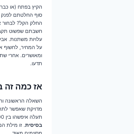
הקיץ בפתח (או כבר 
החלק הקל? לבחור א
חשבתם שפשוט תקבלו
עלויות משתנות. אבל
על המחיר, לחשוף א
ומאושרים. אחרי שת
תדעו.
אז כמה זה 
מדויקת שאפשר לתת ב
תעלה איפשהו בין 500 ש"ח ל-800 ש"ח, ולעיתים רחוקות גם קצת יותר או פחות. שימו לב למילה
בסיסית
. זו מילת ה
מסוימים מאוד.