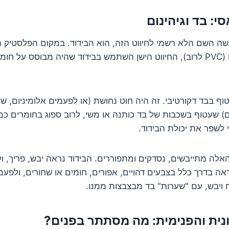
: בד וגיהינום
שה השם הלא רשמי לחיווט הזה, הוא הבידוד. במקום הפלסטיק ה
שמשתמשים בו היום (PVC לרוב), החיווט הישן השתמש בבידוד שהיה מבוסס על
ף בבד דקורטיבי. זה היה חוט נחושת (או לפעמים אלומיניום, שז
ום) שעטוף בשכבות של בד כותנה או משי, לרוב ספוג בחומרים כמו
 לשפר את יכולת הבידוד.
אלה מתייבשים, נסדקים ומתפוררים. הבידוד נראה יבש, פריך, 
ה בדרך כלל בצבעים דהויים, אפורים, חומים או שחורים, ולפעמי
ח ויבש, עם "שערות" בד מבצבצות ממנו.
ית והפנימית: מה מסתתר בפנים?