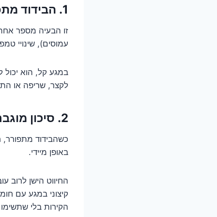
1. הבידוד מתפורר בקלות (ולפעמים מתפוגג כמעט לגמרי)
זו הבעיה מספר אחת.
עמוסים), שינויי טמפ
במגע קל, הוא יכול 
לקצר, שריפה או התח
2. סיכון מוגבר לשריפה (זה הרבה יותר מבאס מלשרוף טוסט)
כשהבידוד מתפורר, חו
באופן מיידי.
החיווט הישן לרוב עו
קיצוני במגע עם חומ
הקירות בלי שתשימו 