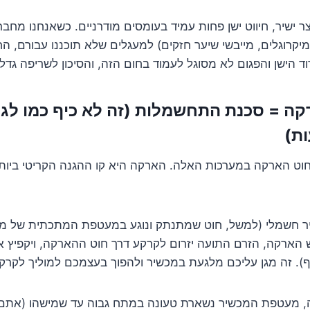
ר ישיר, חיווט ישן פחות עמיד בעומסים מודרניים. כשאנחנו מחבר
יקרוגלים, מייבשי שיער חזקים) למעגלים שלא תוכננו עבורם, 
ד הישן והפגום לא מסוגל לעמוד בחום הזה, והסיכון לשריפה גדל.
רקה = סכנת התחשמלות (זה לא כיף כמו לג
ת)
ין חוט הארקה במערכות האלה. הארקה היא קו ההגנה הקריטי ביות
 חשמלי (למשל, חוט שמתנתק ונוגע במעטפת המתכתית של מק
 הארקה, הזרם התועה יזרום לקרקע דרך חוט ההארקה, ויקפיץ 
ף). זה מגן עליכם מלגעת במכשיר ולהפוך בעצמכם למוליך לקרק
 מעטפת המכשיר נשארת טעונה במתח גבוה עד שמישהו (אתם? 