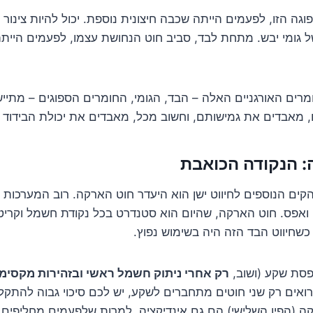
ה הזו, לפעמים הייתה שכבה חיצונית נוספת. יכול להיות צינור 
 של גומי יבש. מתחת לבד, סביב חוט הנחושת עצמו, לפעמים היי
רים האורגניים האלה – הבד, הגומי, החומרים הספוגים – מתייש
, מאבדים את גמישותם, וחשוב מכל, מאבדים את יכולת הבידוד
 הנקודה הכואבת
ים הנוספים לחיווט ישן הוא היעדר חוט הארקה. רוב המערכות ה
 ואפס. חוט הארקה, שהיום הוא סטנדרט בכל נקודת חשמל וקריט
שחיווט הבד הזה היה בשימוש נפוץ.
סת שקע (ושוב,
רק אחרי ניתוק חשמל ראשי ובזהירות מקסימל
ורואים רק שני חוטים מתחברים לשקע, יש לכם סיכוי גבוה להתקל 
ה (הפין השלישי) הם גם אינדיקציה, למרות שלפעמים מחליפים