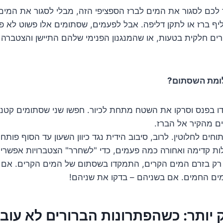
כם לסגור את המים לברז הספציפי הזה, מבלי לסגור את המים 
ף ברז או לתקן דליפה. אבל לפעמים, שסתומים אלו פשוט לא פ
ורים חלקית בטעות, או שהמנגנון הפנימי שלהם התיישן והצטברה
ומת השסתום?
דו בפנס וסרקו את השטח מתחת לכיור. חפשו שני שסתומים קטנ
ים מהקיר אל הברז.
חים לחלוטין. לרוב, סיבוב הידית נגד כיוון השעון עד הסוף פות
ת קדימה ואחורה כמה פעמים, כדי "לשחרר" הצטברויות אפשריו
רק בזרם המים הקרים, התמקדו בשסתום של המים הקרים. אם 
ם החמים. אם בשניהם – בדקו את שניהם!
 יותר: כשהפתרונות הברורים לא עוב