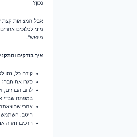
נכון?
אבל המציאות קצת שונ
מיני לכלוכים אחרים
מיואש".
איך בודקים ומתקנ
קודם כל, נסו 
סגרו את הברז (
לרוב הברזים, א
במפתח שבדי או 
אחרי שהוצאתם א
היטב. השתמשו ב
הרכיבו חזרה את 