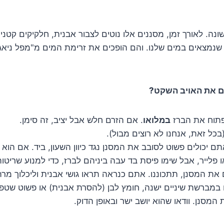
ה. לאורך זמן, מסננים אלו נוטים לצבור אבנית, חלקיקים קטנים
 שנמצאים במים שלנו. והם הופכים את זרימת המים מ"מפל ניאג
ים את האויב השקט?
לפתוח את הברז
במלואו
. אם הזרם חלש אבל יציב, זה סימן.
בכל זאת, אנחנו לא רוצים מבול).
תם יכולים פשוט לסובב את המסנן נגד כיוון השעון, ביד. אם הו
פלייר, אבל שימו פיסת בד עבה ביניהם לברז, כדי למנוע שריטות
ת המסנן, תתכוננו. אתם כנראה תראו גושי אבנית וליכלוך מרתק
מברשת שיניים ישנה, חומץ לבן (להסרת אבנית) או פשוט שטפו
המסנן. וודאו שהוא יושב ישר ובאופן הדוק.