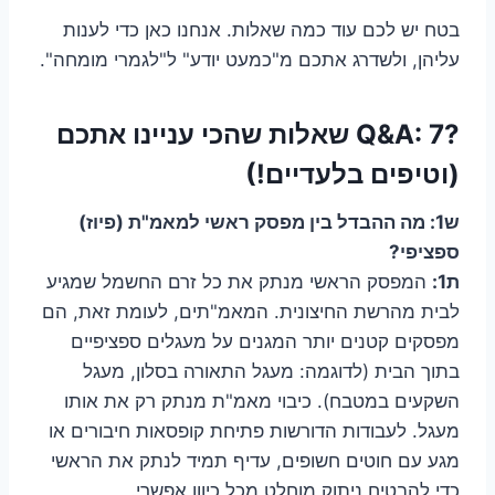
בטח יש לכם עוד כמה שאלות. אנחנו כאן כדי לענות
עליהן, ולשדרג אתכם מ"כמעט יודע" ל"לגמרי מומחה".
?Q&A: 7 שאלות שהכי עניינו אתכם
(וטיפים בלעדיים!)
ש1: מה ההבדל בין מפסק ראשי למאמ"ת (פיוז)
ספציפי?
ת1:
המפסק הראשי מנתק את כל זרם החשמל שמגיע
לבית מהרשת החיצונית. המאמ"תים, לעומת זאת, הם
מפסקים קטנים יותר המגנים על מעגלים ספציפיים
בתוך הבית (לדוגמה: מעגל התאורה בסלון, מעגל
השקעים במטבח). כיבוי מאמ"ת מנתק רק את אותו
מעגל. לעבודות הדורשות פתיחת קופסאות חיבורים או
מגע עם חוטים חשופים, עדיף תמיד לנתק את הראשי
כדי להבטיח ניתוק מוחלט מכל כיוון אפשרי.