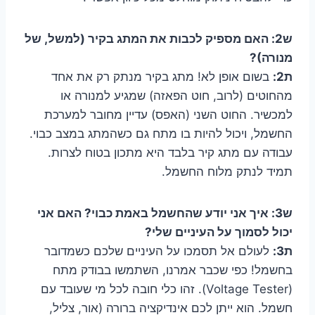
ש2: האם מספיק לכבות את המתג בקיר (למשל, של
מנורה)?
ת2:
בשום אופן לא! מתג בקיר מנתק רק את אחד
מהחוטים (לרוב, חוט הפאזה) שמגיע למנורה או
למכשיר. החוט השני (האפס) עדיין מחובר למערכת
החשמל, ויכול להיות בו מתח גם כשהמתג במצב כבוי.
עבודה עם מתג קיר בלבד היא מתכון בטוח לצרות.
תמיד לנתק מלוח החשמל.
ש3: איך אני יודע שהחשמל באמת כבוי? האם אני
יכול לסמוך על העיניים שלי?
ת3:
לעולם אל תסמכו על העיניים שלכם כשמדובר
בחשמל! כפי שכבר אמרנו, השתמשו בבודק מתח
(Voltage Tester). זהו כלי חובה לכל מי שעובד עם
חשמל. הוא ייתן לכם אינדיקציה ברורה (אור, צליל,