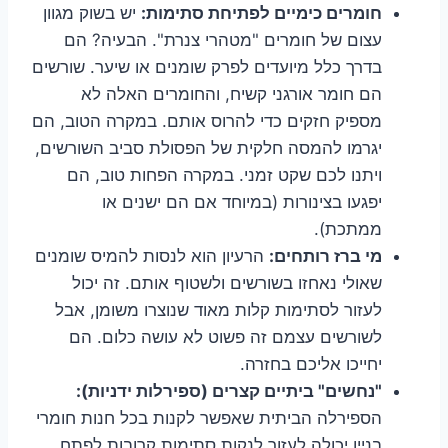
חומרים כימיים לפתיחת סתימות:
יש בשוק מגוון
עצום של חומרים "מטהרי צנרת". הבעיה? הם
בדרך כלל מיועדים לפרק שומנים או שיער. שורשים
הם חומר אורגני קשיח, והחומרים האלה לא
מספיק חזקים כדי להרוס אותם. במקרה הטוב, הם
יגרמו להמסה חלקית של הפסולת סביב השורשים,
ויתנו לכם שקט זמני. במקרה הפחות טוב, הם
יפגעו בצינורות (במיוחד אם הם ישנים או
ממתכת).
מי ברז רותחים:
הרעיון הוא לנסות להמיס שומנים
שאולי נאחזו בשורשים ולשטוף אותם. זה יכול
לעזור לסתימות קלות מאוד שנוצרו משומן, אבל
לשורשים עצמם זה פשוט לא עושה כלום. הם
יחייכו אליכם בחזרה.
"נחשים" ביתיים קצרים (ספירלות ידניות):
הספירלה הביתית שאפשר לקנות בכל חנות חומרי
בניין יכולה לעזור לנקות סתימות קרובות לפתח