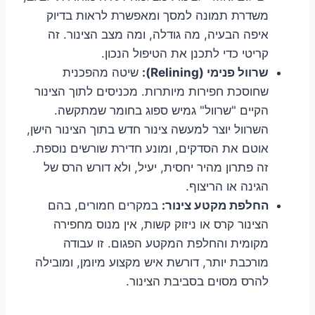
משדרת תמונה למסך ומאפשרת לראות בדיוק
איפה הבעיה, מה גודלה, ומה מצב הצינור. זה
קריטי כדי לתכנן את הטיפול הנכון.
שרוול פנימי (Relining):
שיטה מהפכנית
שחוסכת חפירות מיותרות. מכניסים לתוך הצינור
הקיים "שרוול" גמיש ספוג בחומר שמתקשה.
השרוול יוצר למעשה צינור חדש בתוך הצינור הישן,
אוטם את הסדקים, ומונע חדירת שורשים נוספת.
זה פתרון מהיר יחסית, יעיל, ולא דורש הרס של
הגינה או הריצוף.
החלפת מקטע צינור:
במקרים חמורים, בהם
הצינור קרס או ניזוק קשות, אין מנוס מחפירה
מקומית והחלפת המקטע הפגום. זו עבודה
מורכבת יותר, דורשת איש מקצוע מיומן, ומובילה
להרס מסוים בסביבת הצינור.