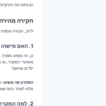
הבנתם את העיקרון? 
חקירה מהירה: 5 סיבות נפוצות לשתייה פושרת (והאם אתם אש
לרוב, הבעיה טמונה
1. האם מישהו סגר לכם את הברז? (הטעות הקלאסית והמביכה)
כן, זה נשמע מופרך
מאחורי המקרר, או מ
ילדים שיחקו?
הפתרון פה פשוט:
וד
מלא לאחר כמה שעו
2. למה המקרר דווקא אוהב חלל פנוי? (ועודף סחורה זה לא הוא)