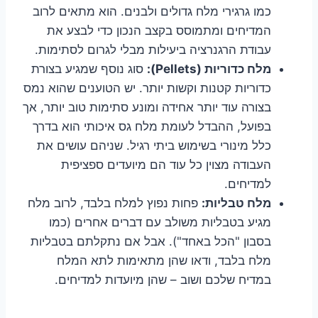
כמו גרגירי מלח גדולים ולבנים. הוא מתאים לרוב
המדיחים ומתמוסס בקצב הנכון כדי לבצע את
עבודת הרגנרציה ביעילות מבלי לגרום לסתימות.
מלח כדוריות (Pellets):
סוג נוסף שמגיע בצורת
כדוריות קטנות וקשות יותר. יש הטוענים שהוא נמס
בצורה עוד יותר אחידה ומונע סתימות טוב יותר, אך
בפועל, ההבדל לעומת מלח גס איכותי הוא בדרך
כלל מינורי בשימוש ביתי רגיל. שניהם עושים את
העבודה מצוין כל עוד הם מיועדים ספציפית
למדיחים.
מלח טבליות:
פחות נפוץ למלח בלבד, לרוב מלח
מגיע בטבליות משולב עם דברים אחרים (כמו
בסבון "הכל באחד"). אבל אם נתקלתם בטבליות
מלח בלבד, ודאו שהן מתאימות לתא המלח
במדיח שלכם ושוב – שהן מיועדות למדיחים.