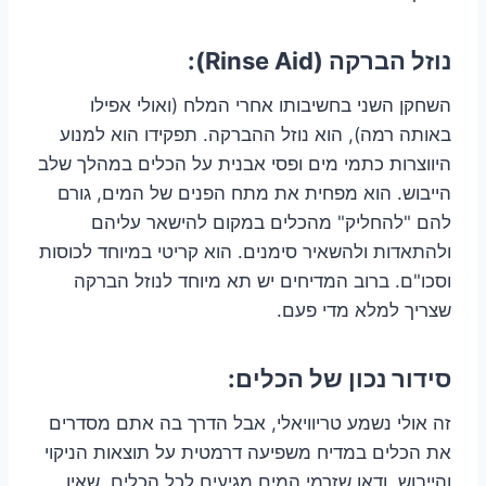
נוזל הברקה (Rinse Aid):
השחקן השני בחשיבותו אחרי המלח (ואולי אפילו
באותה רמה), הוא נוזל ההברקה. תפקידו הוא למנוע
היווצרות כתמי מים ופסי אבנית על הכלים במהלך שלב
הייבוש. הוא מפחית את מתח הפנים של המים, גורם
להם "להחליק" מהכלים במקום להישאר עליהם
ולהתאדות ולהשאיר סימנים. הוא קריטי במיוחד לכוסות
וסכו"ם. ברוב המדיחים יש תא מיוחד לנוזל הברקה
שצריך למלא מדי פעם.
סידור נכון של הכלים:
זה אולי נשמע טריוויאלי, אבל הדרך בה אתם מסדרים
את הכלים במדיח משפיעה דרמטית על תוצאות הניקוי
והייבוש. ודאו שזרמי המים מגיעים לכל הכלים, שאין