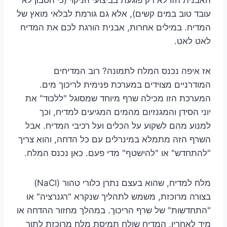
עובד טוב במים קשים), אלא גם גורמת לבלאי מואץ של
המדיח. במילים אחרות, אבנית הורגת לכם את המדיח
לאט לאט.
אז איפה נכנס המלח לתמונה? רוב המדיחים
המודרניים מצוידים במערכת פנימית לריכוך מים.
המערכת הזו מכילה שרף מיוחד שמסוגל "ללכוד" את
יוני הסידן והמגנזיום מהמים המגיעים למדיח, וכך
למנוע מהם לשקוע על הכלים ועל רכיבי המדיח. אבל
השרף הזה מתמלא במינרלים עם כל הדחה, והוא צריך
"להתחדש" או "להישטף" מדי פעם. כאן נכנס המלח.
מלח למדיח, שהוא בעצם נתרן כלורי טהור (NaCl)
בצורה מרוכזת, משמש לתהליך שנקרא "רגנרציה" או
"התחדשות" של שרף הריכוך. במהלך מחזור ההדחה או
מיד לאחריו, המדיח שולח תמיסת מלח מרוכזת לתוך