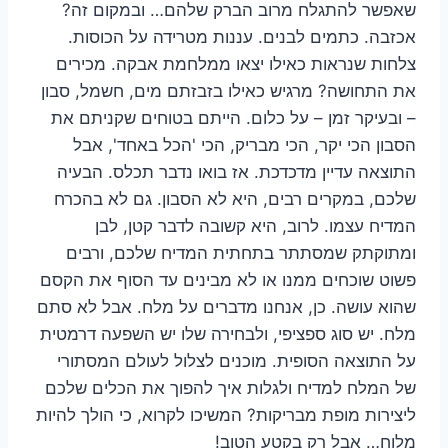
שאפשר להתגלח מרוב הברק שלהם… ובמקום זה?
אכזבה. כתמים לבנים. עננות מטרידה על הכוסות.
צלחות שנראות כאילו יצאו ממלחמת אבקה. מכירים
את התחושה? מרגיש כאילו בזבזתם מים, חשמל, סבון
– ובעיקר זמן – על כלום. הייתם בטוחים שקניתם את
הסבון הכי יקר, הכי מבריק, הכי 'הכל באחד', אבל
התוצאה עדיין מדכדכת. אז בואו נדבר תכלס. הבעיה
שלכם, במקרים רבים, היא לא הסבון. גם לא בהכרח
המדיח עצמו. לרוב, היא קשובה לדבר קטן, לבן
ומתוקתק שמסתתר בתחתית המדיח שלכם, ורבים
פשוט שוכחים ממנו או לא מבינים עד הסוף את הקסם
שהוא עושה. כן, אנחנו מדברים על מלח. אבל לא סתם
מלח. יש סוג ספציפי, ולבחירה שלו יש השפעה דרמטית
על התוצאה הסופית. מוכנים לצלול לעולם המסתורי
של המלח למדיח ולגלות איך להפוך את הכלים שלכם
ליצירות מופת מבריקות? המשיכו לקרוא, כי הולך להיות
מלוח… אבל רק בקטע הטוב!