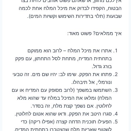
אין לכם מחוון, או שאתם פשוט אוהבים להיות בצד
הבטוח, הקפידו לבדוק את מיכל המלח אחת לכמה
שבועות (תלוי בתדירות השימוש וקשיות המים).
איך ממלאים? פשוט מאוד:
אתרו את מיכל המלח – לרוב הוא ממוקם
בתחתית המדיח, מתחת לסל התחתון, עם פקק
בורג גדול.
פתחו את הפקק. שימו לב: יהיו שם מים. זה טבעי
ונורמלי, אל תיבהלו.
השתמשו במשפך (לרוב מסופק עם המדיח או עם
המלח) ומלאו את המיכל במלח עד שהוא מלא
לחלוטין. אם נשפך קצת מלח, זה בסדר.
סגרו היטב את הפקק. ודאו שהוא אטום לחלוטין.
הפעילו תוכנית הדחה קצרה (אפילו ריקה) כדי
לשטוף שאריות מלח שהצטברו בתחתית המדיח.