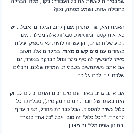
שמבטיחות לעשות את כל העבודה: ניקוי, מלח והברקה
בחבילה אחת. נשמע מפתה, נכון?
האמת היא, שהן
פתרון מצוין
לרוב המקרים,
אבל
… יש
כאן אות קטנה ומודגשת. טבליות אלה מכילות מינון
קבוע של חומרים, והן עשויות להיות לא מספיק יעילות
באזורים עם
מים קשים מאוד
. במקרים אלו, חשוב
מאוד
להמשיך להוסיף מלח ונוזל הברקה בנפרד, גם
אם אתם משתמשים בטבליות. המדיח שלכם, והכלים
שלכם, יודו לכם על כך.
אם אתם גרים באזור עם מים רכים (אתם יכולים לבדוק
זאת באתר של חברת המים המקומית), טבליית הכל
כלול עשויה להספיק. אבל כברירת מחדל, תמיד עדיף
להפריד. "הכל כלול" זה טוב, אבל "כל אחד בנפרד
ובמינון אופטימלי" זה
מצוין
.