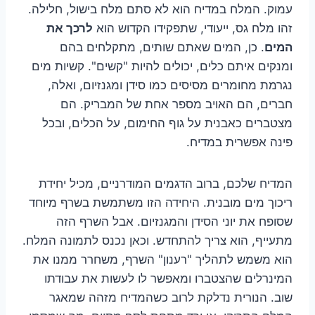
עמוק. המלח במדיח הוא לא סתם מלח בישול, חלילה.
זהו מלח גס, ייעודי, שתפקידו הקדוש הוא
לרכך את
המים
. כן, המים שאתם שותים, מתקלחים בהם
ומנקים איתם כלים, יכולים להיות "קשים". קשיות מים
נגרמת מחומרים מסיסים כמו סידן ומגנזיום, ואלה,
חברים, הם האויב מספר אחת של המבריק. הם
מצטברים כאבנית על גוף החימום, על הכלים, ובכל
פינה אפשרית במדיח.
המדיח שלכם, ברוב הדגמים המודרניים, מכיל יחידת
ריכוך מים מובנית. היחידה הזו משתמשת בשרף מיוחד
שסופח את יוני הסידן והמגנזיום. אבל השרף הזה
מתעייף, הוא צריך להתחדש. וכאן נכנס לתמונה המלח.
הוא משמש לתהליך "רענון" השרף, משחרר ממנו את
המינרלים שהצטברו ומאפשר לו לעשות את עבודתו
שוב. הנורית נדלקת לרוב כשהמדיח מזהה שמאגר