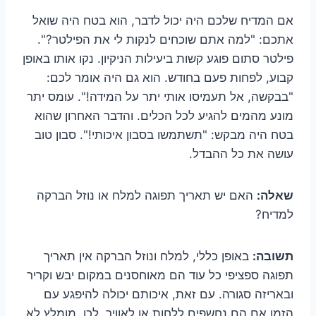
אם המדיח שלכם היה יכול לדבר, הוא בטח היה שואל
אתכם: "למה אתם שוכחים לנקות לי את הפילטר?".
פילטר סתום פוגע קשות ביעילות הניקיון. נקו אותו באופן
קבוע, לפחות פעם בחודש. הוא גם היה אומר לכם:
"בבקשה, אל תעמיסו אותי יתר על המידה!". עומס יתר
מונע מהמים להגיע לכל הכלים. והדבר האחרון שהוא
בטח היה מבקש: "תשתמשו בסבון איכותי!". סבון טוב
עושה את כל ההבדל.
שאלה:
האם יש תאריך תפוגה למלח או נוזל הברקה
למדיח?
תשובה:
באופן כללי, למלח ונוזל הברקה אין תאריך
תפוגה ספציפי כל עוד הם מאוחסנים במקום יבש וקריר
ובאריזה סגורה. עם זאת, איכותם יכולה להיפגע עם
הזמן אם הם נחשפים ללחות או לאוויר. לכן, מומלץ לא