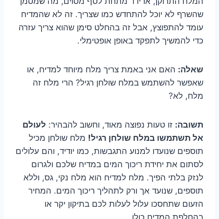
המלח התרוקן, או ירד מתחת לסף מסוים, מה שמסמן
שהשרף לא יוכל להתחדש כמו שצריך. זה לא שהמדיח
עומד להתפוצץ, אבל זה בהחלט סימן שהוא צריך עזרה
כדי להמשיך לתפקד באופן אופטימלי.
שאלה:
האם אני באמת צריך מלח מיוחד למדיח, או
שאפשר להשתמש במלח שולחן רגיל? הרי מלח זה
מלח, לא?
תשובה:
זו טעות נפוצה מאוד, וחשוב להבהיר:
לעולם
אל תשתמשו במלח שולחן רגיל!
מלח שולחן מכיל
תוספים שנועדו למנוע התגבשות, כמו יודיד, והם עלולים
לסתום את יחידת ריכוך המים במדיח שלכם ולגרום
לנזק בלתי הפיך. מלח למדיח הוא מלח נקי, גס, וללא
תוספים, שנועד אך ורק לתהליך ריכוך המים. המחיר
הזעום שתחסכו עלול לעלות לכם בתיקון יקר או
בהחלפת המדיח כולו.