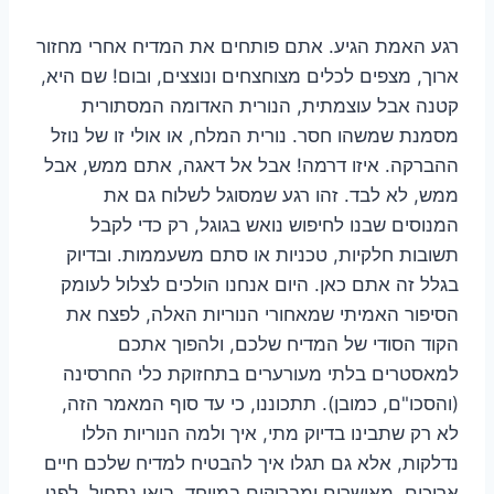
רגע האמת הגיע. אתם פותחים את המדיח אחרי מחזור
ארוך, מצפים לכלים מצוחצחים ונוצצים, ובום! שם היא,
קטנה אבל עוצמתית, הנורית האדומה המסתורית
מסמנת שמשהו חסר. נורית המלח, או אולי זו של נוזל
ההברקה. איזו דרמה! אבל אל דאגה, אתם ממש, אבל
ממש, לא לבד. זהו רגע שמסוגל לשלוח גם את
המנוסים שבנו לחיפוש נואש בגוגל, רק כדי לקבל
תשובות חלקיות, טכניות או סתם משעממות. ובדיוק
בגלל זה אתם כאן. היום אנחנו הולכים לצלול לעומק
הסיפור האמיתי שמאחורי הנוריות האלה, לפצח את
הקוד הסודי של המדיח שלכם, ולהפוך אתכם
למאסטרים בלתי מעורערים בתחזוקת כלי החרסינה
(והסכו"ם, כמובן). תתכוננו, כי עד סוף המאמר הזה,
לא רק שתבינו בדיוק מתי, איך ולמה הנוריות הללו
נדלקות, אלא גם תגלו איך להבטיח למדיח שלכם חיים
ארוכים, מאושרים ומבריקים במיוחד. בואו נתחיל, לפני