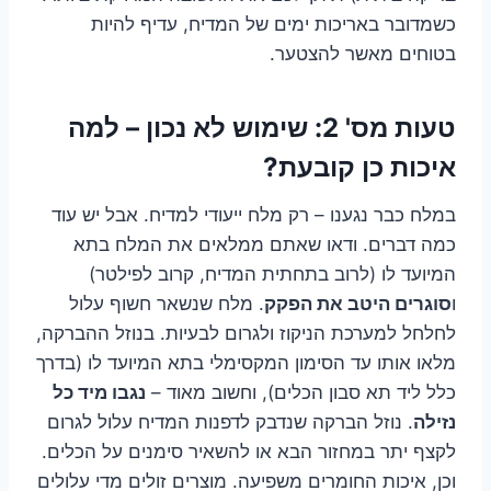
כשמדובר באריכות ימים של המדיח, עדיף להיות
בטוחים מאשר להצטער.
טעות מס' 2: שימוש לא נכון – למה
איכות כן קובעת?
במלח כבר נגענו – רק מלח ייעודי למדיח. אבל יש עוד
כמה דברים. ודאו שאתם ממלאים את המלח בתא
המיועד לו (לרוב בתחתית המדיח, קרוב לפילטר)
ו
סוגרים היטב את הפקק
. מלח שנשאר חשוף עלול
לחלחל למערכת הניקוז ולגרום לבעיות. בנוזל ההברקה,
מלאו אותו עד הסימון המקסימלי בתא המיועד לו (בדרך
כלל ליד תא סבון הכלים), וחשוב מאוד –
נגבו מיד כל
נזילה
. נוזל הברקה שנדבק לדפנות המדיח עלול לגרום
לקצף יתר במחזור הבא או להשאיר סימנים על הכלים.
וכן, איכות החומרים משפיעה. מוצרים זולים מדי עלולים