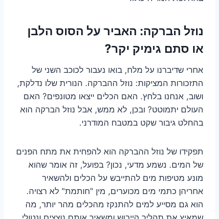
נוזל הברקה: האביר על הסוס הלבן
או סתם גימיק יקר?
אחרי שדיברנו על מלח, בואו נעבור לכוכב השני של
התזכורות המציקות: נוזל ההברקה. הנורית שלו נדלקת,
ושוב, אנחנו בלחץ. האם הכלים ייצאו מטונפים? האם
העולם יתמוטט? ובכן, לא ממש, אבל נוזל הברקה הוא
בהחלט גיבור שקט במטבח המודרני.
תפקידו של נוזל ההברקה הוא להפחית את מתח הפנים
של המים. נשמע מדעי, נכון? בפועל, זה אומר שהוא
מונע מטיפות מים להתייבש על הכלים ולהשאיר
אחריהן כתמי מים מכוערים, מין "חותמת" לא רצויה.
הוא גם מסייע למים להתנקז מהכלים מהר יותר, מה
שמאיץ את תהליך הייבוש ומשאיר אותם נוצצים ונטולי