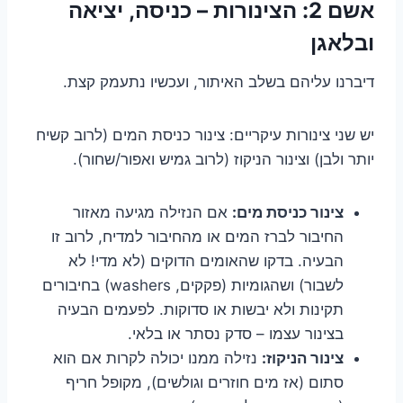
אשם 2: הצינורות – כניסה, יציאה
ובלאגן
דיברנו עליהם בשלב האיתור, ועכשיו נתעמק קצת.
יש שני צינורות עיקריים: צינור כניסת המים (לרוב קשיח
יותר ולבן) וצינור הניקוז (לרוב גמיש ואפור/שחור).
צינור כניסת מים:
אם הנזילה מגיעה מאזור
החיבור לברז המים או מהחיבור למדיח, לרוב זו
הבעיה. בדקו שהאומים הדוקים (לא מדי! לא
לשבור) ושהגומיות (פקקים, washers) בחיבורים
תקינות ולא יבשות או סדוקות. לפעמים הבעיה
בצינור עצמו – סדק נסתר או בלאי.
צינור הניקוז:
נזילה ממנו יכולה לקרות אם הוא
סתום (אז מים חוזרים וגולשים), מקופל חריף