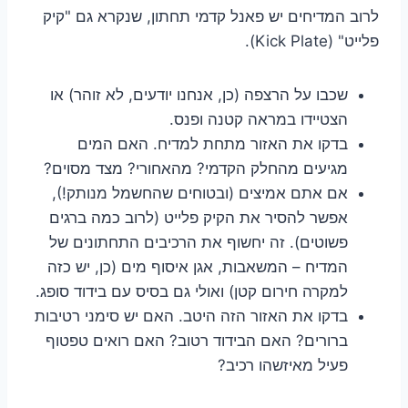
לרוב המדיחים יש פאנל קדמי תחתון, שנקרא גם "קיק
פלייט" (Kick Plate).
שכבו על הרצפה (כן, אנחנו יודעים, לא זוהר) או
הצטיידו במראה קטנה ופנס.
בדקו את האזור מתחת למדיח. האם המים
מגיעים מהחלק הקדמי? מהאחורי? מצד מסוים?
אם אתם אמיצים (ובטוחים שהחשמל מנותק!),
אפשר להסיר את הקיק פלייט (לרוב כמה ברגים
פשוטים). זה יחשוף את הרכיבים התחתונים של
המדיח – המשאבות, אגן איסוף מים (כן, יש כזה
למקרה חירום קטן) ואולי גם בסיס עם בידוד סופג.
בדקו את האזור הזה היטב. האם יש סימני רטיבות
ברורים? האם הבידוד רטוב? האם רואים טפטוף
פעיל מאיזשהו רכיב?