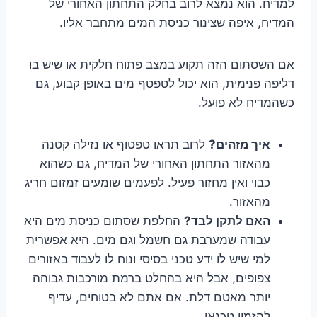
למדיח. הוא נמצא לרוב בחלק התחתון האחורי של
המדיח, איפה שצינור כניסת המים מתחבר אליו.
אם השסתום הזה תקוע במצב פתוח חלקית או שיש בו
דליפה פנימית, הוא יכול לטפטף מים באופן קבוע, גם
כשהמדיח לא פועל.
איך מזהים?
לרוב תראו טפטוף או נזילה קטנה
מהאזור התחתון האחורי של המדיח, גם כשהוא
כבוי ואין מחזור פעיל. לפעמים שומעים זמזום חריג
מהאזור.
האם לתקן לבד?
החלפת שסתום כניסת מים היא
עבודה שמערבת גם חשמל וגם מים. היא אפשרית
למי שיש לו ידע טכני בסיסי ונוח לו לעבוד באזורים
צפופים, אבל היא בהחלט ברמת מורכבות גבוהה
יותר מאטם דלת. אם אתם לא בטוחים, עדיף
להזמין טכנאי.