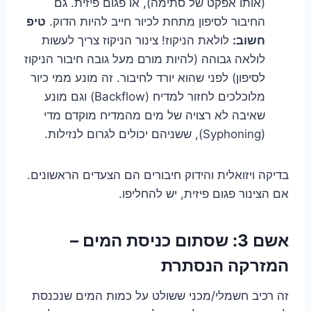
(אותו אפקט של סתימה), או פגום פיזית. גם
החיבור לסיפון מתחת לכיור חייב להיות הדוק.
טיפ
חשוב:
לולאת הניקוז! צינור הניקוז צריך לעשות
לולאה גבוהה (להיות מורם מעל גובה חיבור הניקוז
לסיפון) לפני שהוא יורד לחיבור. זה מונע ממי כיור
מלוכלכים לחזור למדיח (Backflow) וגם מונע
שאיבה לא רצויה של מים מהמדיח מוקדם מדי
(Syphoning), ששניהם יכולים לגרום לנזילות.
בדיקה ויזואלית והידוק חיבורים הם הצעדים הראשונים.
אם הצינור פגום פיזית, יש להחליפו.
אשם 3: שסתום כניסת המים –
המזרקה הנסתרת
זה רכיב חשמלי/מכני ששולט על כמות המים שנכנסת