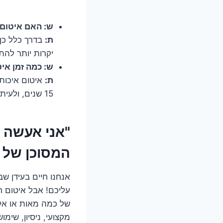
ש: האם איטום י
ת:
בדרך כלל כן. 
יקרות יותר להת
ש: כמה זמן אי
ת:
15 שנים, ולעיתים אף יותר.
"אני אעשה א
המסוכן של אי
אנחנו חיים בעידן ש
עליכם! אבל איטום ח
של כמה מאות או אלפ
מקצועי, ניסיון, שימ