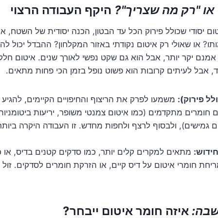
 או "רק מה שצריך"?
היקף העבודה הרצוי
ם יסודי שכולל פירוק הכל עד הבטון, הכנה יסודית של השטח, א
ו? או שאולי רק איטום נקודתי באזור המקלחון? ההבדל יכול להי
אמנם יקר יותר, אבל הוא גם שקט נפשי לאורך שנים. איטום חלק
 אבל לעיתים קרובות הוא פשוט נופל בזמן הכי פחות מתאים.
לל פירוק):
משמעו לפרק את הריצוף והחיפויים הקיימים, להגיע
חומרים מתקדמים (כמו איטום צמנטי משופר, יריעות ביטומניות 
ם גמישים), ולבסוף לרצף ולחפות מחדש. זו העבודה היקרה ביות
חידוש:
מתאים למקרים קלים יותר, כמו סדקים קטנים בדיס, או כ
ריחת חומרי איטום על דיס קיים, או הזרקת חומרים לסדקים. זול 
בה:
איזה חומר איטום ייבחר?