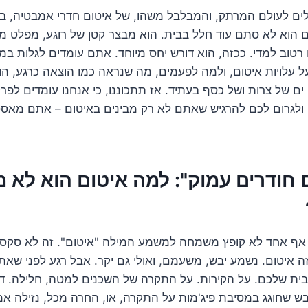
ים לעולם המרתק, והמבלבל משהו, של איטום חדרי אמבטיה, בוא
וא לא סתם עוד חלל בבית. הוא מבצר קטן של רוגע, מפלט מטר
רטוב למדי. ככזה, הוא דורש יחס מיוחד. אתם עומדים לגלות ב
 עלויות איטום, ולמה לפעמים, מה שנראה כמו הוצאה כרגע, 
 של צרות ושל כסף בעתיד. אז תתכוננו, כי אנחנו עומדים לפר
ולגרום לכם להרגיש שאתם לא רק מבינים באיטום – אתם מאסטרי
חודרים עמוק": למה איטום הוא לא מ
. אף אחד לא קופץ משמחה למשמע המילה "איטום". זה לא סקסולו
 איטום. נשמע יבש, משעמם, ואולי גם יקר. אבל רגע לפני שאת
בית שלכם. על הקירות. על התקרה של השכנים למטה, חלילה. דמ
בש שחוגג במסיבת פיג'מות על התקרה, או, החרה מכל, נזילה א