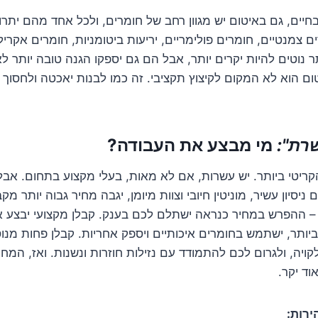
יים, גם באיטום יש מגוון רחב של חומרים, ולכל אחד מהם יתרונ
ם צמנטיים, חומרים פולימריים, יריעות ביטומניות, חומרים אקרילי
תר נוטים להיות יקרים יותר, אבל הם גם יספקו הגנה טובה יותר לא
ום הוא לא המקום לקיצוץ תקציבי. זה כמו לבנות יאכטה ולחסוך 
רת":
מי מבצע את העבודה?
קריטי ביותר. יש עשרות, אם לא מאות, בעלי מקצוע בתחום. אבל 
 ניסיון עשיר, מוניטין חיובי וצוות מיומן, יגבה מחיר גבוה יותר מק
 – ההפרש במחיר כנראה ישתלם לכם בענק. קבלן מקצועי יבצע א
ותר, ישתמש בחומרים איכותיים ויספק אחריות. קבלן פחות מנו
קויה, ולגרום לכם להתמודד עם נזילות חוזרות ונשנות. ואז, המח
וד יקר.
רות: