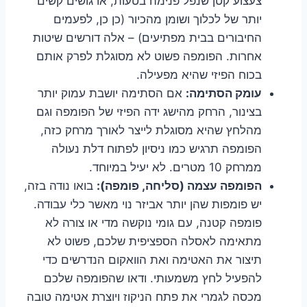
צעצוע קטן שנפל פנימה בטעות, או גושים קשים
יותר של לכלוך ושומן מהכיור (כן כן, לפעמים
החיבורים בבית מפתיעים) – אלה דורשים שיטות
אחרות. הפומפה פשוט לא מסוגלת לפרק אותם
בכוח הפיזי שהיא מפעילה.
עומק הסתימה:
אם הסתימה יושבת עמוק יותר
בצינור, הרחק מהישג ידה הפיזי של הפומפה וגם
מהלחץ שהיא מסוגלת לייצר לאורך מרחק כזה,
הפומפה תרגיש כמו ניסיון לפתוח דלת נעולה
ממרחק 10 מטרים. לא יעיל במיוחד.
הפומפה עצמה (סליחה, פומפה):
בואו נודה בזה,
יש פומפות שהן יותר אביזר נוי מאשר כלי עבודה.
פומפה קטנה, עם גומי נוקשה מדי או צורה לא
מתאימה לאסלה הספציפית שלכם, פשוט לא
תיצור את האטימה ואת הוואקום הנדרשים כדי
להפעיל לחץ משמעותי. ודאו שהפומפה שלכם
מכסה לגמרי את פתח הניקוז ויוצרת אטימה טובה