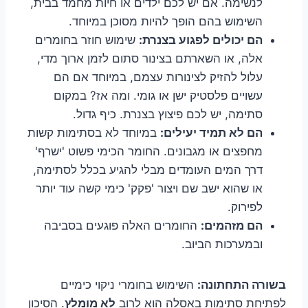
לנשימה. אם יש לכם ילדים או חיות מחמד בבית,
השימוש בהם הופך להיות מסוכן במיוחד.
הם יכולים לפגוע בצנרת:
שימוש חוזר בחומרים
אלה, או השארתם בצינור סתום לזמן ארוך מדי,
עלול להזיק לצינורות עצמם, במיוחד אם הם
עשויים פלסטיק ישן או גומי. ומה אז? במקום
סתימה, יש לכם פיצוץ בצנרת. כיף גדול.
הם לא תמיד יעילים:
במיוחד לא בסתימות קשות
מחפצים או מגבונים. החומר הכימי פשוט 'ישרף'
דרך המים העומדים מבלי להגיע בכלל לסתימה,
או שהוא ישב שם ויצור 'פקק' כימי קשה עוד יותר
לפירוק.
הם מזהמים:
החומרים האלה פוגעים בסביבה
ובמערכות הביוב.
בשורה התחתונה:
השימוש בחומרי ניקוי כימיים
לפתיחת סתימות באסלה הוא לרוב
לא מומלץ
. הסיכון