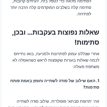
לסתימה מלאה כדי לטפל בזה. לעיתים קרובות,
סתימה קלה בשלבים המוקדמים קלה הרבה יותר
לפתיחה.
שאלות נפוצות בעקבות… ובכן,
סתימות!
אחרי שצללנו עמוק לפתרונות ולמניעה, בואו נתייחס
לכמה שאלות בוערות שקופצות לראש כשהאסלה לא
משתפת פעולה:
1. האם שילוב של סודה לשתייה וחומץ באמת פותח
סתימות?
זוהי 'תרופת סבתא' פופולרית. שילוב סודה לשתייה