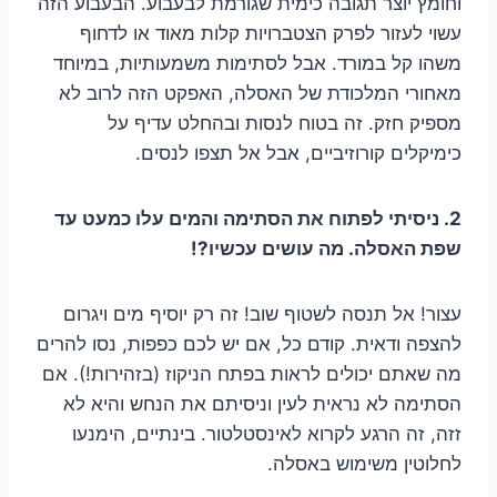
וחומץ יוצר תגובה כימית שגורמת לבעבוע. הבעבוע הזה
עשוי לעזור לפרק הצטברויות קלות מאוד או לדחוף
משהו קל במורד. אבל לסתימות משמעותיות, במיוחד
מאחורי המלכודת של האסלה, האפקט הזה לרוב לא
מספיק חזק. זה בטוח לנסות ובהחלט עדיף על
כימיקלים קורוזיביים, אבל אל תצפו לנסים.
2. ניסיתי לפתוח את הסתימה והמים עלו כמעט עד
שפת האסלה. מה עושים עכשיו?!
עצור! אל תנסה לשטוף שוב! זה רק יוסיף מים ויגרום
להצפה ודאית. קודם כל, אם יש לכם כפפות, נסו להרים
מה שאתם יכולים לראות בפתח הניקוז (בזהירות!). אם
הסתימה לא נראית לעין וניסיתם את הנחש והיא לא
זזה, זה הרגע לקרוא לאינסטלטור. בינתיים, הימנעו
לחלוטין משימוש באסלה.