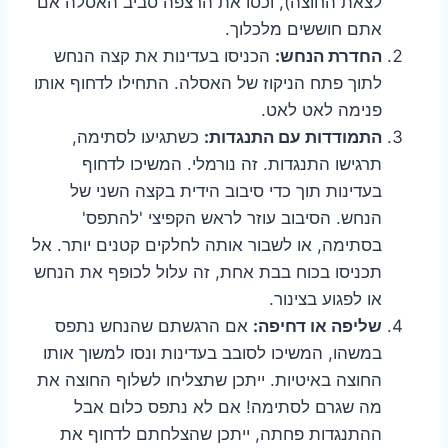
לצאת החוצה), וכסו את הרצפה סביב האסלה אם
אתם חוששים מלכלוך.
החדרת הנחש:
הכניסו בעדינות את קצה הנחש
לתוך פתח הניקוז של האסלה. התחילו לדחוף אותו
פנימה לאט לאט.
התמודדות עם התנגדות:
כשתגיעו לסתימה,
תרגישו התנגדות. זה נורמלי. המשיכו לדחוף
בעדינות תוך כדי סיבוב הידית בקצה השני של
הנחש. הסיבוב עוזר לראש הקפיצי 'להתפס'
בסתימה, או לשבור אותה לחלקים קטנים יותר. אל
תכניסו בכוח בבת אחת, זה עלול לכופף את הנחש
או לפגוע בצינור.
שליפה או דחיפה:
אם הרגשתם שהנחש נתפס
במשהו, המשיכו לסובב בעדינות ונסו למשוך אותו
החוצה באיטיות. ייתכן שתצליחו לשלוף החוצה את
מה שגרם לסתימה! אם לא נתפס כלום אבל
ההתנגדות פחתה, ייתכן שהצלחתם לדחוף את