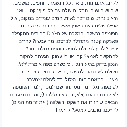
לקרב. אתם נותנים את כל הנשמה, דוחפים, מושכים,
שוב ושוב ושוב. התקווה עולה עם כל 'פוף' קטן… ואז
היא צונחת. שום דבר לא זז. המים עומדים במקום, אולי
אפילו עולים קצת באופן מאיים. ההבנה מכה בכם:
הפומפה נכשלה. המלכה של ה-DIY הביתית התקפלה.
פאניקה קטנה מתחילה לכרסם. מה עכשיו? להרים
ידיים? לרוץ למכולת לחפש פומפה גדולה יותר?
להתקשר לאמא? קחו אוויר! עמוק. הגעתם למקום
הנכון בדיוק ברגע הנכון. כי כשהפומפה אומרת 'לא',
העולם לא נגמר. למעשה, הוא רק נהיה קצת יותר
מעניין. במאמר הזה, נצלול יחד לעולם שמעבר
לפומפה. נגלה מה מסתתר שם למטה, למה הפומפה
לא עבדה הפעם (ולא, זה לא בגללכם!), ומהם הצעדים
הבאים שיחזירו את השקט והשלווה (ואת זרימת המים)
לחייכם. מוכנים למסע? קדימה!