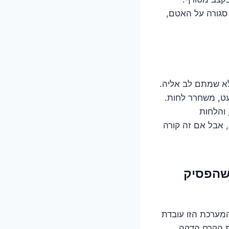
סגורה על האטם,
א שמתם לב אליה.
ט, משחרר לחות.
והלחות
 אבל אם זה קורה
שהפסיק
 המודרניים מצוידים במערכת הפשרה אוטומטית (Defrost system). המערכת הזו עובדת
ת הקרח הדקה