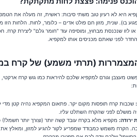
יא היא לא רעיון טוב משתי סיבות: ראשית, זה מעלה את הטמפר
גוע בו). שנית, מזון חם פולט אדים – כלומר, לחות. הלחות הזו 
ו לזו שנכנסת מבחוץ, ומוסיפה עוד "חומר גלם" ליצירת קרח. חכ
חדר לפני שאתם מכניסים אותו למקפיא.
מצמררות (תרתי משמע) של קרח במ
וט מעצבן וגורם למקפיא שלכם להיראות כמו גוש קרח ארקטי, 
ת:
שכבות קרח תופסות מקום יקר. פתאום המקפיא נהיה קטן מדי ל
ה מושלם לפני שהקרח השתלט עליו.
 ירודה:
מקפיא מלא בקרח עובד קשה יותר (וצורך יותר חשמל!) כ
ה. הקרח משמש כמבודד שמפריע לקור להגיע למזון, ומאלץ את
החשמל שלכם יודה לכם אם תפטרו מהקרח.