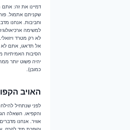
דמיינו את זה: אתם 
שקניתם אתמול. פותח
וחביבות. אנחנו מד
למשימה ארכיאולוגי
לא רק מטרד ויזואלי.
אל תדאגו, אתם לא 
הסיבות האמיתיות מא
יהיה פשוט יותר ממה
כמובן).
האויב הקפו
לפני שנתחיל להילחם
והקפיאו. השאלה הג
אוויר. אנחנו מדברים
והופכת מיד לקרח. ע