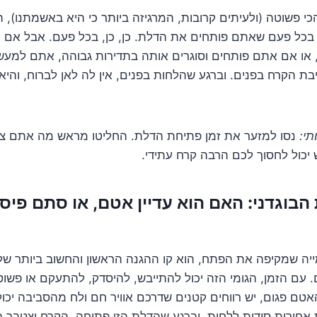
כי פשוטה (ולעיתים קרובות, המרגיזה ביותר כי היא באשמתנו), ה
ה בכל פעם שאתם פותחים את הדלת. כן, כן, בכל פעם. אבל אם
, או אם אתם פותחים וסוגרים אותה בתדירות גבוהה, אתם למע
ת הקרח בפנים. וברגע שהלחות בפנים, אין לה לאן לברוח, והי
תי:
נסו למזער את זמן פתיחת הדלת. החליטו מראש מה אתם צרי
 יכול לחסוך לכם הרבה קרח עתידי.
הבוגדני: האם הוא עדיין אטם, או סתם פיסת
ייה שמקיפה את הפתח, הוא קו ההגנה הראשון והחשוב ביותר ש
ם. עם הזמן, הגומי הזה יכול להתייבש, להיסדק, להתעקם או פשו
טם פגום, יש רווחים קטנים שדרכם אוויר חם ולח מהסביבה יכול
אחורית סודית ללחות. וברגע שהדלת הזו פתוחה, הקרח יצטבר 