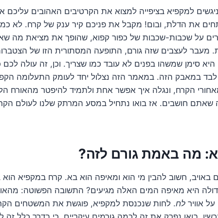
ניגשים למקפיא בציפייה למצוא את הקרטיבים האהובים עליכם א
ים את הדלת, ובום! מקבל את פניכם קיר ענק של קרח. לא כמה
ברים על שכבות-שכבות של כפור קפוא, שהופך את מציאת מה ש
ת. מעבר לעצבים שזה גורם, התופעה המסתורית הזו של הצטברו
 היא סימן שמשהו בפנים לא עובד כמו שצריך. וכן, זה עולה לכם
לבד במאבק הזה. במאמר הזה נצלול יחד לעומק התעלומה הקפ
חורי הקרח, ונגלה איך אפשר אחת ולתמיד להיפטר מהאורח הלא 
 שאתם חושבים. אז בואו נתחיל במסע המרתק שלנו לעולם הקרח 
א: מה באמת גורם לזה?
 באויב, חשוב להבין מי הוא ומאיפה הוא בא. קרח במקפיא הוא
דולה היא מאיפה המים האלה מגיעים? התשובה הפשוטה: מהאוו
 על אוויר
לח
. לחות שנכנסת למקפיא, פוגשת את המשטחים הקר
כשיו, בואו נפרק את זה לכמה גורמים עיקריים, כי בדרך כלל זה 