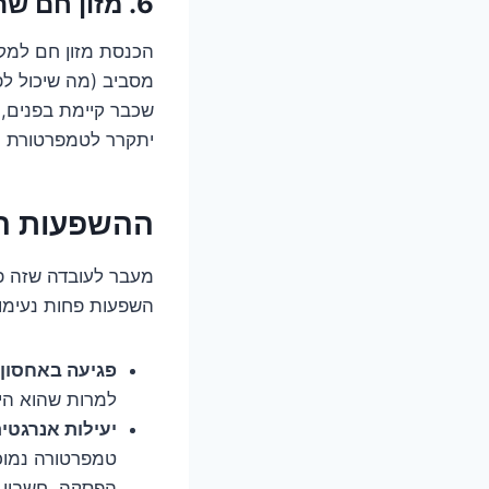
6. מזון חם שהוכנס פנימה: פצצת לחות מתקתקת?
הכנסת מזון חם למקפ
מסביב (מה שיכול לפ
שכבר קיימת בפנים, א
יתקרר לטמפרטורת ה
ההשפעות ה
מעבר לעובדה שזה פש
השפעות פחות נעימו
פגיעה באחסון:
למרות שהוא הי
יעילות אנרגטית
טמפרטורה נמוכ
הפסקה. חשבון 