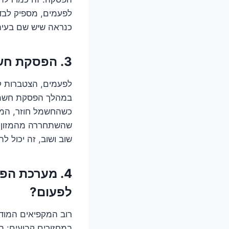
לפעמים, מספיק לבד
כנראה שיש שם בעיה
3. הפסקת חשמל שקטה: הדרמה שלא ידעתם שקרתה?
לפעמים, הצטברות ק
במהלך הפסקת חשמל,
כשהחשמל חוזר, המק
שהשתחררה מהמזון ק
שוב ושוב, זה יכול 
4. מערכת ה
לפעום?
במחזורים קבועים: 