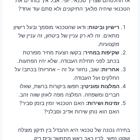
אז החלטתם שצריך טכנאי. יופי. אבל איך בוחרים את
הטכנאי שיהיה
מלאך התיקונים
ולא סתם עוד אחד?
רישיון וביטוח:
ודאו שהטכנאי מוסמך ובעל רישיון
מתאים. זה לא רק עניין של ביטחון, זה עניין של
מקצועיות
.
שקיפות במחיר:
בקשו הצעת מחיר מפורטת
בכתב לפני תחילת העבודה. שלא יהיו הפתעות.
אחריות:
שוב, נחזור על זה – אחריות! בכתב! על
החלקים ועל העבודה.
המלצות ומוניטין:
חפשו ביקורות ברשת, שאלו
חברים ומשפחה. המלצה מפה לאוזן שווה זהב.
זמינות ושירות:
האם הטכנאי זמין בזמן סביר?
האם הוא נותן שירות אדיב וסבלני?
בחירה נכונה של טכנאי היא ההבדל בין תיקון מוצלח
ושקט נפשי, לבין כאב ראש מתמשך וכיס ריק.