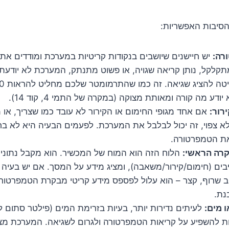
הסיבות האפשריות:
רה:
יש חיישנים שיושבים בנקודות קריטיות במערכת ומודדים א
מתקלקל, נותן קריאה שגויה, או פשוט מתנתק, המערכת לא יודע
ודע מה קורה ומאותת מצוקה (במקרה של התמי 4, קוד 14).
רור:
אם אחד מגופי החימום או הקירור לא עובד כמו שצריך, או
לא צפוי, זה יכול לבלבל את המערכת. לפעמים הבעיה היא לא בח
את הטמפרטורה.
קרה הראשי:
הלוח הזה הוא המוח של המכשיר. הוא מקבל נתונים
ים (חימום/קירור/משאבה), ומציג מידע על המסך. אם יש בעיה 
ב שרוף, קצר – הוא עלול לפספס מידע קריטי מבקרת הטמפרטור
 מים:
לעיתים נדירות יותר, בעיות בזרימת המים (פילטר סתום ל
לות להשפיע על קריאות הטמפרטורה ולגרום לשגיאה. המערכת מ