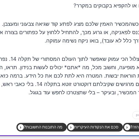
 או להקפיא בקבוקים במקרר?
כנס לפאניקה, או גרוע מכך, להתחיל ללחוץ על כפתורים בצורה א
רך כלל לא עובד), בואו ניקח נשימה עמוקה.
המאמר הזה הולך לצלו
א מופיעה, וחשוב מכל, מה *אתם* יכולים לעשות בנידון. תראו, 
הוראות יבשות. המטרה היא לתת לכם את כל הידע. ברמה כז
מסיימים לקרוא, אתם מרגישים שקיבלתם דוקטורט זוט
המכשיר, ובעיקר – בלי שתצטרכו לחפש עוד בגוגל.