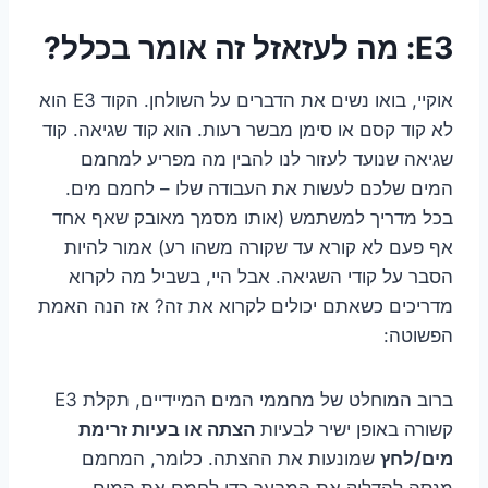
E3: מה לעזאזל זה אומר בכלל?
אוקיי, בואו נשים את הדברים על השולחן. הקוד E3 הוא
לא קוד קסם או סימן מבשר רעות. הוא קוד שגיאה. קוד
שגיאה שנועד לעזור לנו להבין מה מפריע למחמם
המים שלכם לעשות את העבודה שלו – לחמם מים.
בכל מדריך למשתמש (אותו מסמך מאובק שאף אחד
אף פעם לא קורא עד שקורה משהו רע) אמור להיות
הסבר על קודי השגיאה. אבל היי, בשביל מה לקרוא
מדריכים כשאתם יכולים לקרוא את זה? אז הנה האמת
הפשוטה:
ברוב המוחלט של מחממי המים המיידיים, תקלת E3
קשורה באופן ישיר לבעיות
הצתה או בעיות זרימת
מים/לחץ
שמונעות את ההצתה. כלומר, המחמם
מנסה להדליק את המבער כדי לחמם את המים