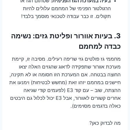
בעיה במערכת הגז הפנימית:
שסתום הגז או
הרגולטור הפנימי של המחמם עלולים להיות
תקולים. זו כבר עבודה לטכנאי מוסמך בלבד!
3. בעיות אוורור ופליטת גזים: נשימה
כבדה למחמם
מחממי גז פולטים גזי שריפה רעילים. מסיבה זו, קיימת
מערכת אוורור שתפקידה לדאוג שהגזים האלה יצאו
החוצה בבטחה. אם המערכת הזו חסומה או לא תקינה,
חיישנים במחמם יזהו זאת (מחשש לבטיחות) וימנעו את
ההצתה, שוב – עם קוד E3 (לפעמים קודי שגיאה
אחרים קשורים לאוורור, אבל E3 יכול לכלול גם היבטים
כאלה בדגמים מסוימים).
מה לבדוק כאן?