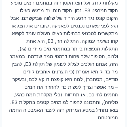
מקלחת קרה. ועל הצג הקטן הזה במחמם המים מופיע
הקוד המרגיז: E3. נכון, הקוד הזה. זה מרגיש כאילו
היקום קונס נגד הרגע היחיד של שלווה שביקשתם. אבל
רגע לפני שאתם נכנסים לפאניקה, שוברים את הצג או
מתקשרים לטכנאי בבהילות כאילו העולם עומד לקפוא,
קחו נשימה עמוקה. התקלה הזו, E3, היא אחת
התקלות הנפוצות ביותר במחממי מים מיידיים (גז),
ולרוב, הסיפור שלה פחות דרמטי ממה שנדמה. במאמר
הזה, אנחנו הולכים לצלול לעומק של תקלת E3, להבין
מה בדיוק היא אומרת (כי היצרנים אוהבים קודים
סודיים, מסתבר), למה היא קופצת דווקא לכם, ובעיקר
– מה אפשר וצריך לעשות כדי להחזיר את המים
החמים לחייכם. אז תתרווחו (בלי מקלחת חמה כרגע,
סליחה), ותתכוננו להפוך למומחים קטנים בתקלות E3.
בואו נתחיל במסע המרתק הזה לעבר האמבטיה החמה
המובטחת.