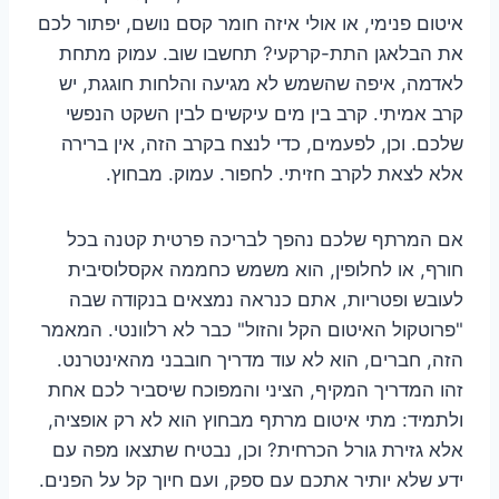
איטום פנימי, או אולי איזה חומר קסם נושם, יפתור לכם
את הבלאגן התת-קרקעי? תחשבו שוב. עמוק מתחת
לאדמה, איפה שהשמש לא מגיעה והלחות חוגגת, יש
קרב אמיתי. קרב בין מים עיקשים לבין השקט הנפשי
שלכם. וכן, לפעמים, כדי לנצח בקרב הזה, אין ברירה
אלא לצאת לקרב חזיתי. לחפור. עמוק. מבחוץ.
אם המרתף שלכם נהפך לבריכה פרטית קטנה בכל
חורף, או לחלופין, הוא משמש כחממה אקסלוסיבית
לעובש ופטריות, אתם כנראה נמצאים בנקודה שבה
"פרוטקול האיטום הקל והזול" כבר לא רלוונטי. המאמר
הזה, חברים, הוא לא עוד מדריך חובבני מהאינטרנט.
זהו המדריך המקיף, הציני והמפוכח שיסביר לכם אחת
ולתמיד: מתי איטום מרתף מבחוץ הוא לא רק אופציה,
אלא גזירת גורל הכרחית? וכן, נבטיח שתצאו מפה עם
ידע שלא יותיר אתכם עם ספק, ועם חיוך קל על הפנים.