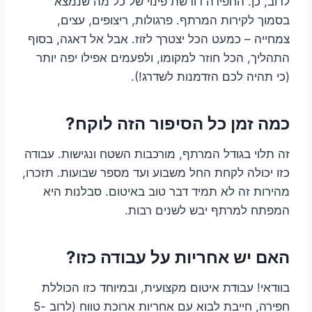
לרוב, כן. החפירה דורשת פינוי של כל מה שנמצא
בסמוך לקירות המרתף. פרגולות, ריצופים, עצים,
צמחייה – כמעט הכל יצטרך לזוז. אבל אל דאגה, בסוף
התהליך, הכל חוזר למקומו, ולפעמים אפילו יפה יותר
(כי תהיה לכם הזדמנות לשדרג!).
כמה זמן כל הסיפור הזה לוקח?
זה תלוי בגודל המרתף, מורכבות השטח ונגישות. עבודה
כזו יכולה לקחת החל משבוע ועד מספר שבועות. תזכרו,
מהירות זה לא תמיד דבר טוב באיטום. סבלנות היא
המפתח למרתף יבש לשנים רבות.
האם יש אחריות על עבודה כזו?
בוודאי! עבודת איטום מקצועית, ובמיוחד כזו הכוללת
חפירה, חייבת לבוא עם אחריות ארוכת טווח (לרוב 5-