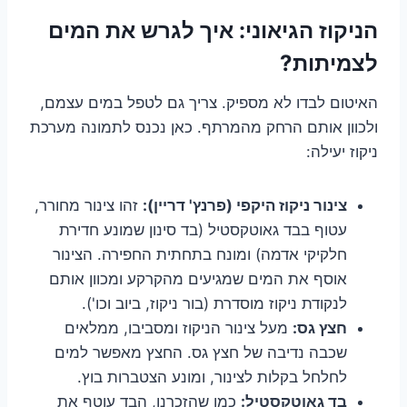
הניקוז הגיאוני: איך לגרש את המים
לצמיתות?
האיטום לבדו לא מספיק. צריך גם לטפל במים עצמם,
ולכוון אותם הרחק מהמרתף. כאן נכנס לתמונה מערכת
ניקוז יעילה:
צינור ניקוז היקפי (פרנץ' דריין):
זהו צינור מחורר,
עטוף בבד גאוטקסטיל (בד סינון שמונע חדירת
חלקיקי אדמה) ומונח בתחתית החפירה. הצינור
אוסף את המים שמגיעים מהקרקע ומכוון אותם
לנקודת ניקוז מוסדרת (בור ניקוז, ביוב וכו').
חצץ גס:
מעל צינור הניקוז ומסביבו, ממלאים
שכבה נדיבה של חצץ גס. החצץ מאפשר למים
לחלחל בקלות לצינור, ומונע הצטברות בוץ.
בד גאוטקסטיל:
כמו שהזכרנו, הבד עוטף את