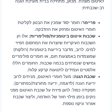
לאיטום מוצלח. מכאן, מתחילה בניית מערכת הגנה
רב-שכבתית:
פריימר:
חומר יסוד שמכין את הבטון לקליטת
חומרי האיטום ומחזק את ההדבקה.
שכבות איטום ביטומניות/פולימריות:
אלו הן
השכבות העיקריות שיוצרות את המחסום הפיזי
למים. לרוב, מדובר ביריעות ביטומניות (רולקות)
שמוצמדות באמצעות חום, או חומרים פולימריים
גמישים שנמרחים בכמה שכבות. החומרים הללו
אלסטיים ועמידים לתנועות קרקע קלות.
שכבת הגנה:
מעל חומרי האיטום, מניחים לרוב
יריעת הגנה (לדוגמה, יריעה מחורצת/כפתורים).
תפקידה כפול: להגן פיזית על שכבת האיטום מפני
נזקים בזמן מילוי חוזר של האדמה, וליצור שכבת
אוורור וניקוז נוספת.