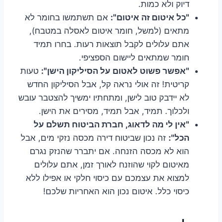
דיוק ולא כמות.
"כל איטום זה איטום":
אם תשתמשו בחומר לא
מתאים (למשל, חומר איטום לאסלה במטבח),
אתם עלולים לקבל תוצאות רעות. בחרו תמיד
חומר שמתאים ליישום הספציפי.
"אפשר פשוט לאטום על הסיליקון הישן":
טעות
קריטית! זה אולי נראה קל, אבל הסיליקון החדש
לא יידבק טוב לישן, ומתחתיו ימשיך להצטבר עובש
ולכלוך. תמיד, אבל תמיד, מסירים את הישן.
"אין לי מה לדאוג, חברת הביטוח תשלם על
הכל":
זה נכון שביטוח דירה מכסה נזקי מים, אבל
הוא לא מכסה הזנחה. אם יתברר שהנזק נגרם
מאיטום לקוי שהוזנח לאורך זמן, אתם עלולים
למצוא את עצמכם עם כיסוי חלקי או אפילו ללא
כיסוי כלל. איטום נכון הוא האחריות שלכם!