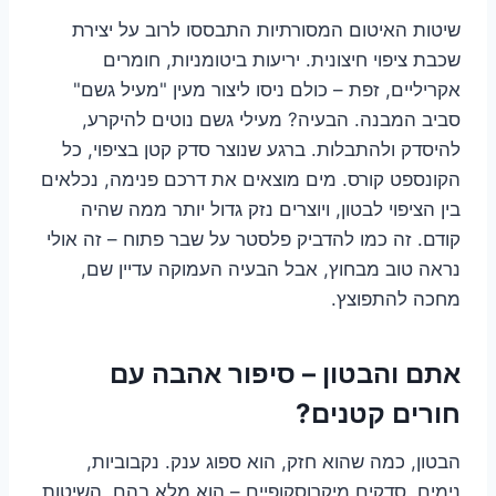
שיטות האיטום המסורתיות התבססו לרוב על יצירת
שכבת ציפוי חיצונית. יריעות ביטומניות, חומרים
אקריליים, זפת – כולם ניסו ליצור מעין "מעיל גשם"
סביב המבנה. הבעיה? מעילי גשם נוטים להיקרע,
להיסדק ולהתבלות. ברגע שנוצר סדק קטן בציפוי, כל
הקונספט קורס. מים מוצאים את דרכם פנימה, נכלאים
בין הציפוי לבטון, ויוצרים נזק גדול יותר ממה שהיה
קודם. זה כמו להדביק פלסטר על שבר פתוח – זה אולי
נראה טוב מבחוץ, אבל הבעיה העמוקה עדיין שם,
מחכה להתפוצץ.
אתם והבטון – סיפור אהבה עם
חורים קטנים?
הבטון, כמה שהוא חזק, הוא ספוג ענק. נקבוביות,
נימים, סדקים מיקרוסקופיים – הוא מלא בהם. השיטות