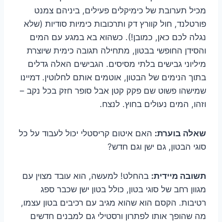
מכיל תערובת של כימיקלים פעילים, ביניהם צמנט
פורטלנד, חול קוורץ דק ותרכובות כימיות סודיות (שלא
נגלה לכם כאן, כמובן!). כשהוא בא במגע עם המים
והסידן החופשי בבטון, מתחילה תגובה כימית שיוצרת
מיליוני גבישים בלתי מסיסים. הגבישים האלה גדלים
בתוך הנימים של הבטון, אוטמים אותם לחלוטין. דמיינו
שמישהו פשוט שם פקק קטן אבל סופר חזק בכל נקב –
וזהו, המים נעולים בחוץ. לנצח.
שאלה בוערת:
האם איטום קריסטלי יכול לעבוד על כל
סוגי הבטון, גם ישן וגם חדש?
תשובה מיידית:
בהחלט! למעשה, הוא עובד מצוין עם
מגוון רחב של סוגי בטון, כולל בטון ישן שכבר ספג
רטיבות. הקסם הוא שהוא מגיב עם רכיבים בטון עצמו,
מה שהופך אותו לפתרון ורסטילי גם למבנים חדשים