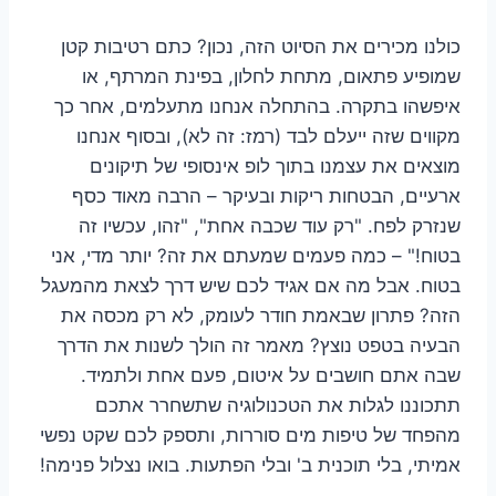
כולנו מכירים את הסיוט הזה, נכון? כתם רטיבות קטן
שמופיע פתאום, מתחת לחלון, בפינת המרתף, או
איפשהו בתקרה. בהתחלה אנחנו מתעלמים, אחר כך
מקווים שזה ייעלם לבד (רמז: זה לא), ובסוף אנחנו
מוצאים את עצמנו בתוך לופ אינסופי של תיקונים
ארעיים, הבטחות ריקות ובעיקר – הרבה מאוד כסף
שנזרק לפח. "רק עוד שכבה אחת", "זהו, עכשיו זה
בטוח!" – כמה פעמים שמעתם את זה? יותר מדי, אני
בטוח. אבל מה אם אגיד לכם שיש דרך לצאת מהמעגל
הזה? פתרון שבאמת חודר לעומק, לא רק מכסה את
הבעיה בטפט נוצץ? מאמר זה הולך לשנות את הדרך
שבה אתם חושבים על איטום, פעם אחת ולתמיד.
תתכוננו לגלות את הטכנולוגיה שתשחרר אתכם
מהפחד של טיפות מים סוררות, ותספק לכם שקט נפשי
אמיתי, בלי תוכנית ב' ובלי הפתעות. בואו נצלול פנימה!