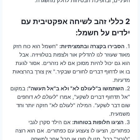
העיניים, ובהפיכת הבטיחות לחלק מהשגרה.
2 כללי זהב לשיחה אפקטיבית עם
ילדים על חשמל:
1.
הסבירו בקצרה ובתמציתיות:
"חשמל הוא כוח חזק
מאוד שעוזר לנו להדליק אור ולצפות בטלוויזיה. אבל
הוא גם יכול להיות מסוכן אם לא נזהרים. אסור לגעת
בו או לדחוף דברים לחורים שבקיר." אין צורך בהרצאות
מדעיות.
2.
השתמשו ב"לעולם לא" ולא ב"אל תעשה":
במקום
"אל תדחוף דברים לשקע", אמרו "
לעולם לא
דוחפים
שום דבר לשקע". המילה "לעולם לא" חזקה יותר וחד
משמעית.
3.
הציגו חלופות בטוחות:
אם הילד סקרן לגבי
כפתורים, הציעו לו צעצוע עם כפתורים. אם הוא רוצה
"לגרור" כבל, תנו לו חוט או חבל אחר למשחק.