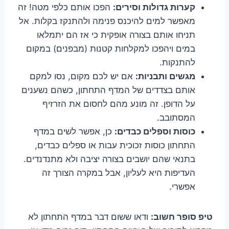
קערות גדולות וסירים:
הפכו אותם כלפי מטה! זה
מאפשר למים להיכנס פנימה ולהתנקז בקלות. אל
תניחו אותם בצורה אופקית כי אז הם יתמלאו
במים ויהפכו למקלחות קטנות (מבפנים) במקום
להתנקות.
מגשים ותבניות:
אם יש לכם מקום, נסו למקם
אותם בצדדים של המדף התחתון, כשהם נשענים
על הדופן. זה מונע מהם לחסום את הזרזיף
המסתובב.
כוסות וספלים כבדים:
כן, אפשר לשים במדף
התחתון כוסות זכוכית עבות או ספלים כבדים,
בתנאי שהם יושבים בצורה יציבה ולא מתנדנדים.
העדיפות היא לעליון, אבל במקרה הצורך זה
אפשרי.
טיפ סופר חשוב:
ודאו ששום דבר במדף התחתון לא