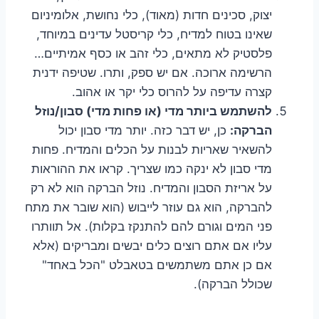
יצוק, סכינים חדות (מאוד), כלי נחושת, אלומיניום
שאינו בטוח למדיח, כלי קריסטל עדינים במיוחד,
פלסטיק לא מתאים, כלי זהב או כסף אמיתיים…
הרשימה ארוכה. אם יש ספק, ותרו. שטיפה ידנית
קצרה עדיפה על להרוס כלי יקר או אהוב.
להשתמש ביותר מדי (או פחות מדי) סבון/נוזל
הברקה:
כן, יש דבר כזה. יותר מדי סבון יכול
להשאיר שאריות לבנות על הכלים והמדיח. פחות
מדי סבון לא ינקה כמו שצריך. קראו את ההוראות
על אריזת הסבון והמדיח. נוזל הברקה הוא לא רק
להברקה, הוא גם עוזר לייבוש (הוא שובר את מתח
פני המים וגורם להם להתנקז בקלות). אל תוותרו
עליו אם אתם רוצים כלים יבשים ומבריקים (אלא
אם כן אתם משתמשים בטאבלט "הכל באחד"
שכולל הברקה).