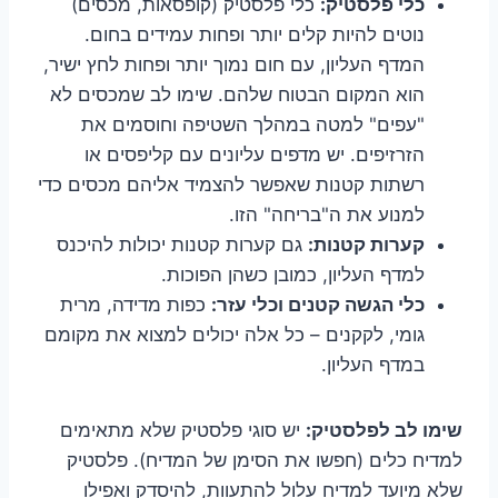
כלי פלסטיק:
כלי פלסטיק (קופסאות, מכסים)
נוטים להיות קלים יותר ופחות עמידים בחום.
המדף העליון, עם חום נמוך יותר ופחות לחץ ישיר,
הוא המקום הבטוח שלהם. שימו לב שמכסים לא
"עפים" למטה במהלך השטיפה וחוסמים את
הזרזיפים. יש מדפים עליונים עם קליפסים או
רשתות קטנות שאפשר להצמיד אליהם מכסים כדי
למנוע את ה"בריחה" הזו.
קערות קטנות:
גם קערות קטנות יכולות להיכנס
למדף העליון, כמובן כשהן הפוכות.
כלי הגשה קטנים וכלי עזר:
כפות מדידה, מרית
גומי, לקקנים – כל אלה יכולים למצוא את מקומם
במדף העליון.
שימו לב לפלסטיק:
יש סוגי פלסטיק שלא מתאימים
למדיח כלים (חפשו את הסימן של המדיח). פלסטיק
שלא מיועד למדיח עלול להתעוות, להיסדק ואפילו