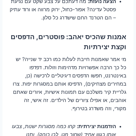
הצעה נועזת:
מה דעתכם על צבע שקט עם נגיעת
פסטל עדינה? אפור-כחול, ירוק מרווה או ורוד עתיק
– הם הטרנד החם שישדרג כל סלון.
אמנות שהכיס יאהב: פוסטרים, הדפסים
וקצת יצירתיות
מי אמר שאמנות חייבת לעלות כמו רכב יד שנייה? יש
כל כך הרבה אפשרויות מדהימות וזולות. דפדפו
באינטרנט, חפשו הדפסים דיגיטליים לרכישה (כן,
במחירים מצחיקים), הדפיסו אותם במסגרות יפות. צרו
גלריית קיר משלכם עם תמונות אישיות, איורים שאתם
אוהבים, או אפילו ציורים של הילדים. זה אישי, זה
מקורי, וזה משדרג בטירוף.
הזדמנות יצירתית:
קחו כמה מסגרות ישנות, צבעו
אותן בגוון אחיד (שחור מט, לבן בוהק), ותנו