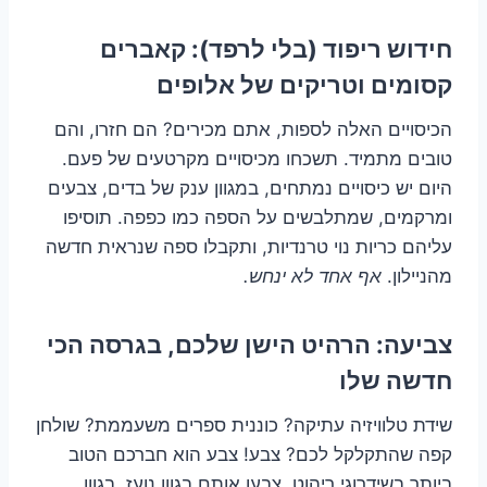
חידוש ריפוד (בלי לרפד): קאברים
קסומים וטריקים של אלופים
הכיסויים האלה לספות, אתם מכירים? הם חזרו, והם
טובים מתמיד. תשכחו מכיסויים מקרטעים של פעם.
היום יש כיסויים נמתחים, במגוון ענק של בדים, צבעים
ומרקמים, שמתלבשים על הספה כמו כפפה. תוסיפו
עליהם כריות נוי טרנדיות, ותקבלו ספה שנראית חדשה
מהניילון.
אף אחד לא ינחש.
צביעה: הרהיט הישן שלכם, בגרסה הכי
חדשה שלו
שידת טלוויזיה עתיקה? כוננית ספרים משעממת? שולחן
קפה שהתקלקל לכם? צבע! צבע הוא חברכם הטוב
ביותר בשידרוגי ריהוט. צבעו אותם בגוון נועז, בגוון