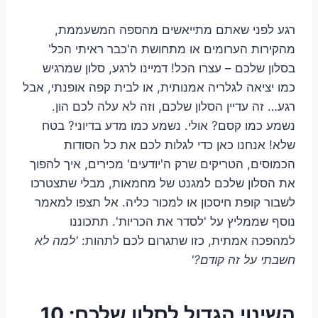
רגע לפני שאתם מתייאשים מהספה המשעממת,
מהקירות הערומים או מתחושת ה'כבר ראיתי הכל'
בסלון שלכם – עצרו הכל! דמיינו לרגע, סלון שמרגיש
כמו יציאה לגלריה אמנותית, או לבית קפה אופנתי, אבל
רגע… זה עדיין הסלון שלכם, וזה לא עלה לכם הון.
נשמע כמו קסם? אולי. נשמע כמו מדע בדיוני? בטח
שלא! אנחנו כאן כדי לגלות לכם את כל הסודות
הכמוסים, הטריקים שרק ה'יודעים' מכירים, איך להפוך
את הסלון שלכם למגנט של מחמאות, מבלי שתצטרכו
לשבור קופת חיסכון או למכור כליה. אל תצפו למאמר
נוסף שממליץ על 'לסדר את הכריות'. תתכוננו
למהפכה אמתית, כזו שתגרום לכם לתהות:
'למה לא
חשבתי על זה קודם?'
השינוי הגדול לסלון שלכם: 10