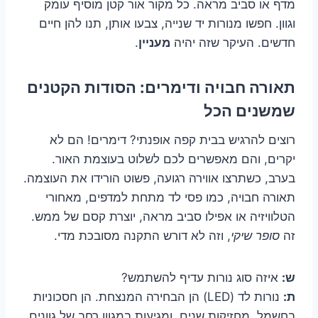
מדף או סביב מראה. כל מקור אור קטן מוסיף עומק
וגוון. חפשו מנורות יד שנייה, צבעו אותן, תנו להן חיים
חדשים. העיקר שזה יהיה
מעניין
.
תאורה חבויה ודימרים: הסודות הקטנים
שמשנים הכל
רוצים להרגיש בבית קפה אופנתי? דימרים! הם לא
יקרים, והם מאפשרים לכם לשלוט בעוצמת האור.
בערב, כשתרצו אווירה רגועה, פשוט הורידו את העוצמה.
תאורה חבויה, כמו פסי לד מתחת למדפים, מאחורי
הטלוויזיה או אפילו סביב מראה, יוצרת קסם של ממש.
זה
סופר שיקי
, וזה לא דורש התקנה מסובכת מדי.
ש:
איזה סוג נורות עדיף להשתמש?
ת:
נורות לד (LED) הן הבחירה המנצחת. הן חסכוניות
בחשמל, מחזיקות שנים, ומגיעות במגוון רחב של גוונים