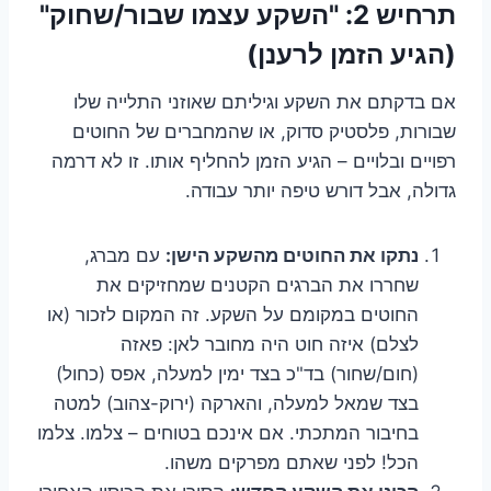
תרחיש 2: "השקע עצמו שבור/שחוק"
(הגיע הזמן לרענן)
אם בדקתם את השקע וגיליתם שאוזני התלייה שלו
שבורות, פלסטיק סדוק, או שהמחברים של החוטים
רפויים ובלויים – הגיע הזמן להחליף אותו. זו לא דרמה
גדולה, אבל דורש טיפה יותר עבודה.
נתקו את החוטים מהשקע הישן:
עם מברג,
שחררו את הברגים הקטנים שמחזיקים את
החוטים במקומם על השקע. זה המקום לזכור (או
לצלם) איזה חוט היה מחובר לאן: פאזה
(חום/שחור) בד"כ בצד ימין למעלה, אפס (כחול)
בצד שמאל למעלה, והארקה (ירוק-צהוב) למטה
בחיבור המתכתי. אם אינכם בטוחים – צלמו. צלמו
הכל! לפני שאתם מפרקים משהו.