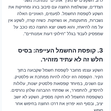
לרוב השקעים יש מעין "אוזניים" ממתכת משני
הצדדים, שנשלפות החוצה עם סיבוב בורג ומחזיקות את
השקע לקופסת החשמל. לפעמים, האוזניים האלה
נשברות, מתעקמות, או נשחקות. כשזה קורה, לשקע אין
על מה להיאחז, והוא פשוט יוצא החוצה כמו כוכב על
שמפסיק לעבוד בגלל "חילוקי דעות אמנותיים".
3. קופסת החשמל העייפה: בסיס
חלש זה לא עתיד מזהיר.
השקע עצמו מחובר לקופסת חשמל שקבועה בתוך
הקיר. הקופסה הזו יכולה להיות ממתכת או פלסטיק.
עם השנים, במיוחד קופסאות פלסטיק ישנות, עלולות
להיסדק, להתפורר, או שפתחי ההברגה שלהן נהרסים.
כשקופסת החשמל לא חזקה מספיק, השקע לא יושב
יציב, ובסוף הוא יפרוץ את דרכו החוצה בחיפוש אחר
חופש.