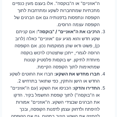
ה"אוזניים" או ה"בוקסה". אלו בעצם מעין כנפיים
מתכתיות שמתחברות לשקע ומתרחבות לתוך
הקופסה ונתפסות בדפנותיה גם אם הברגים של
הקופסה עצמה הרוסים.
הרכיבו את ה"אוזניים" / "בוקסה":
אם קניתם
שקע חדש והוא מגיע עם "אוזניים" כאלה (לרוב
כן), פשוט ודאו שהן ממוקמות נכון. אם הקופסה
הרוסה לגמרי, ייתכן שתצטרכו לרכוש בוקסה
מיוחדת לתיקון. יש בוקסות פלסטיק קטנות
שמתאימות לתוך הקופסה הקיימת.
חברו מחדש את השקע:
חברו את החוטים לשקע
החדש או הישן והתקין, כפי שתואר בתרחיש 2.
החדירו והדקו:
הכניסו את השקע (עם ה"אוזניים"
או ה"בוקסה") לתוך קופסת החשמל בקיר. הדקו
את הברגים שבצידי השקע. ה"אוזניים" אמורות
להיפתח ולדחוק עצמן לדפנות הקופסה, ובכך
להחזיק את השקע היטב במקום, גם אם הקופסה