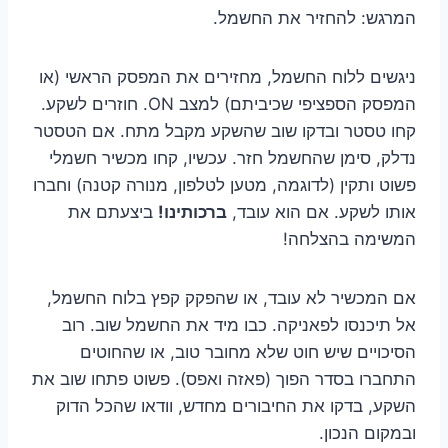
המרגש: להחזיר את החשמל.
ניגשים ללוח החשמל, מחזירים את המפסק הראשי (או
המפסק הספציפי שכיביתם) למצב ON. חוזרים לשקע.
קחו טסטר ובדקו שוב שהשקע מקבל מתח. אם הטסטר
נדלק, סימן שהחשמל חזר. עכשיו, קחו מכשיר חשמלי
פשוט ותקין (לדוגמה, מטען לטלפון, מנורה קטנה) וחברו
אותו לשקע. אם הוא עובד,
ברכותינו!
ביצעתם את
המשימה בהצלחה!
אם המכשיר לא עובד, או שהפקק קפץ בלוח החשמל,
אל תיכנסו לפאניקה. כבו מיד את החשמל שוב. רוב
הסיכויים שיש חוט שלא מחובר טוב, או שהחוטים
התחברו בסדר הפוך (פאזה ואפס). פשוט פתחו שוב את
השקע, בדקו את החיבורים מחדש, וודאו שהכל הדוק
ובמקום הנכון.