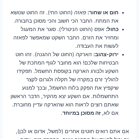
חום או שחור:
פאזה
(החוט החי). זה החוט שנושא
את המתח. החבר הכי חשוב והכי מסוכן בחבורה.
כחול:
אפס
(החוט הניטרלי). סוגר את המעגל
ומחזיר את הזרם. החבר השקט שמאפשר לפאזה
לעשות את העבודה.
ירוק-צהוב:
הארקה
(החוט של ההגנה). זהו חוט
הבטיחות שלכם! הוא מחובר לגוף המתכת של
השקע ולבורג הארקה בקופסת החשמל. תפקידו
להוליך זרם במקרה של תקלה ולגרום לקצר
שיקפיץ את הפקק בלוח החשמל, ובכך למנוע
התחשמלות. אם השקע יצא מהקיר, הדבר הראשון
שאתם רוצים לראות הוא שהארקה עדיין מחוברת.
אם לא,
זה מסוכן במיוחד
.
אם אתם רואים חוטים אחרים (למשל, אדום או לבן),