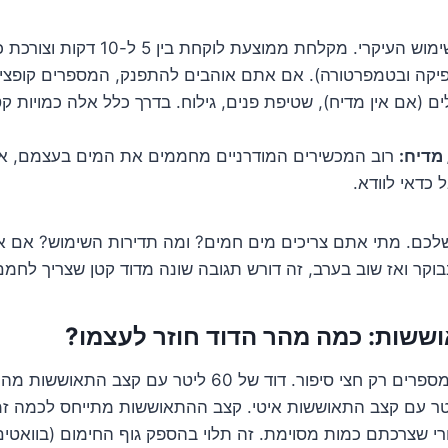
פיקה ובטמפרטורה). אם אתם אוהבים להתפנק, המספרים קופצי
 (אם אין מדיח), שטיפת פנים, גילוח. בדרך כלל אלה כמויות קט
מדיח:
רוב המכשירים המודרניים מחממים את המים בעצמם, אז
ל כדאי לוודא.
שלכם. מתי אתם צריכים מים חמים? ומה תדירות השימוש? אם א
בוקר ואז שוב בערב, זה דורש תגובה שונה מדוד קטן שצריך לחמם
הליטרים שעל הדוד מספרים רק חצי סיפור. דוד של 60 ליטר עם ק
 מדוד של 80 ליטר עם קצב התאוששות איטי. קצב ההתאוששות מתייחס לכמה
 שצרכתם כמות מסוימת. זה תלוי בהספק גוף החימום (בוואטים