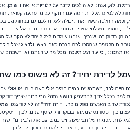
קת. לא, אנחנו לא הולכים לדבר על קלוריות או אחוזי שומן, אל
רוחות לא לסיים מקלחת חמה עם התקף לב מהפתעה קפואה. תת
 וכמה החלטה שגויה אחת יכולה לעלות לכם גם בנוחות וגם בכ
לכם, המפה האולטימטיבית שתנווט אתכם בבטחה אל עבר הדו
ים) בדיוק כמו שצריך. אנחנו עומדים לצלול יחד לעומקם של הס
ריקים הקטנים שיחסכו לכם הרבה כאבי ראש, ולדאוג שכל בוקר ק
 אז תתכוננו, כי עוד רגע תשכחו מכל מה שידעתם (או חשבתם שי
מל לדירת יחיד? זה לא פשוט כמו שח
אתם חיים לבד, משתמשים במים חמים אולי פעם ביום, או אולי אפ
 למה בכלל צריך להתעמק בנושא הזה? הרי ברור שצריך דוד קטן,
כודת שרוב האנשים נופלים בה. "דירת יחיד" זה לא קוד גנטי שמ
עצום בין הסטודנט שממהר בבוקר ורק שוטף פנים, לבין הייטקיסט
מקלחת מפנקת של חצי שעה. ויש כמובן גם את ה"ביניים", שזה רו
הדוד הכי קטן והכי זול, בואו נבין למה זה רעיון רע כל כך.