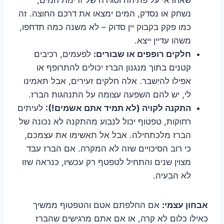
נשחק או נסדק, המים ימצאו את דרכם החוצה. זה
כמו פקק בקבוק יין סדוק – לא משנה כמה תדחפו,
משהו עדיין ייצא.
חלקים רופפים או שבורים:
לפעמים, רכיבים
קטנים בתוך מנגנון הברז יכולים להתרופף או
אפילו להישבר. אלה חלקים זעירים, אבל תאמינו
לי, יש להם השפעה עצומה על התנהגות הברז.
התקנה לקויה (לא תמיד אתם אשמים!):
לעיתים
רחוקות, טפטוף יכול לנבוע מהתקנה לא נכונה של
הברז מלכתחילה. אבל אל תאשימו את עצמכם,
כי רוב הסיכויים שזה לא המקרה. אם הברז עבד
מצוין שנים והתחיל לטפטף רק עכשיו, כנראה שזו
לא הבעיה.
אבחון עצמי:
אם החלפתם אטם והטפטוף ממשיך
כאילו כלום לא קרה, או אם אתם מרגישים שהברז