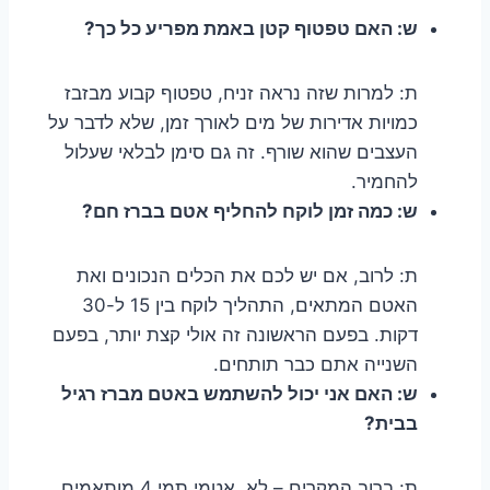
ש: האם טפטוף קטן באמת מפריע כל כך?
ת: למרות שזה נראה זניח, טפטוף קבוע מבזבז
כמויות אדירות של מים לאורך זמן, שלא לדבר על
העצבים שהוא שורף. זה גם סימן לבלאי שעלול
להחמיר.
ש: כמה זמן לוקח להחליף אטם בברז חם?
ת: לרוב, אם יש לכם את הכלים הנכונים ואת
האטם המתאים, התהליך לוקח בין 15 ל-30
דקות. בפעם הראשונה זה אולי קצת יותר, בפעם
השנייה אתם כבר תותחים.
ש: האם אני יכול להשתמש באטם מברז רגיל
בבית?
ת: ברוב המקרים – לא. אטמי תמי 4 מותאמים