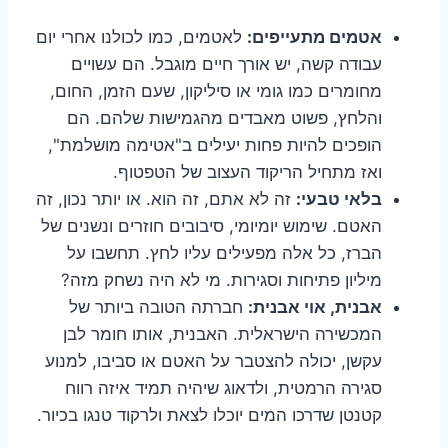
אטמים מתעייפים:
לאטמים, כמו לכולנו אחרי יום
עבודה קשה, יש אורך חיים מוגבל. הם עשויים
מחומרים כמו גומי או סיליקון, שעם הזמן, החום,
והלחץ, פשוט מאבדים מהגמישות שלהם. הם
הופכים להיות פחות יעילים ב"אטימה מושלמת",
ואז מתחיל הריקוד העצוב של הטפטוף.
בלאי טבעי:
זה לא אתם, זה הוא. או יותר נכון, זה
האטם. שימוש יומיומי, סיבובים חוזרים ונשנים של
הברז, כל אלה מפעילים עליו לחץ. תחשבו על
מיליון פתיחות וסגירות. מי לא היה נשחק מזה?
אבנית, אוי אבנית:
חברתה הטובה ביותר של
המכשירה הישראלית. האבנית, אותו חומר לבן
עקשן, יכולה להצטבר על האטם או סביבו, למנוע
סגירה הרמטית, ולדאוג שיהיה תמיד איזה רווח
קטנטן שדרכו המים יוכלו לצאת ולרקוד טנגו בכיור.