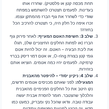
תחת מכסה קטן או פלסטיק). שחררו אותו
בעדינות. לפעמים תצטרכו להשתמש במפתח
שוודי כדי לשחרר את גוף הברז מהמתקן עצמו.
זכרו איפה כל חלק היה, כי תצטרכו להרכיב הכל
בחזרה!
שלב 3: חשיפת האטם המעייף:
לאחר פירוק גוף
הברז (או לפחות החלקים החיצוניים שלו), תגלו
את ליבת הבעיה – האטם. זה יכול להיות אטם
גומי קטן בצורת O-ring, או אטם דמוי דיסק בברזי
קרמיקה. לפעמים יהיו כמה אטמים. הוציאו אותם
בזהירות.
שלב 4: ניקיון יסודי – להיפטר מהאבנית
המגעילה:
לפני שאתם מכניסים אטמים חדשים,
נקו היטב את כל החלקים הפנימיים מהאבנית
והלכלוך שהצטבר. חומר להסרת אבנית יעשה
עבודה טובה. וודאו שהכל נקי ומבריק, כמעט כמו
חדש. זה קריטי למניעת טפטופים עתידיים.