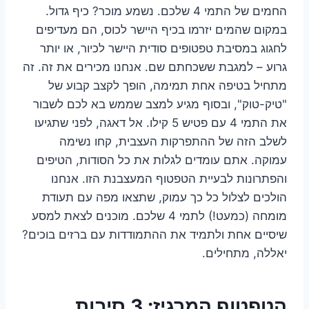
החמים של התמי 4 שלכם. נשמע מוכר? כיף גדול.
במקום שהמים יזרמו בכיף היישר לכוס, הם מעדיפים
לחגוג במסיבת טפטופים סודית היישר לכיור, או יותר
גרוע – למגבת ששכחתם שם. אנחנו מכירים את זה. זה
מתחיל בטיפה אחת תמימה, הופך לקצב קבוע של
"טיק-טוק", ובסוף מגיע למצב שממש בא לכם לשבור
את התמי 4 עם פטיש 5 קילו. אל דאגה, לפני שתגיעו
לשלב הזה של ההתפרקות העצבית, קחו נשימה
עמוקה. אתם עומדים לגלות את כל הסודות, הטיפים
והפתרונות לבעיית הטפטוף המעצבנת הזו. אנחנו
הולכים לצלול כל כך עמוק, שתצאו מפה עם תעודת
מומחה (כמעט!) לתמי 4 שלכם. מוכנים לצאת למסע
שיסיים אחת ולתמיד את ההתמודדות עם ברזים בוכים?
יאללה, מתחילים.
הטפטוף המרגיז: 3 סיבות