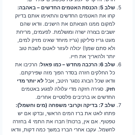
שלב 5: הכנסת האטמים החדשים – באהבה:
קחו את האטמים החדשים והתאימו אותם בדיוק
למקום ממנו הוצאתם את הישנים. וודאו שהם
יושבים בצורה ישרה ומושלמת. לפעמים, מריחת
מעט גריז סיליקון (גריז מיוחד שאינו מזיק למים,
ולא סתם שמן!) יכולה לעזור לאטם לשבת טוב
יותר ולהאריך את חייו.
שלב 6: הרכבה מחדש – כמו פאזל:
הרכיבו את
כל החלקים חזרה בסדר הפוך מזה שפירקתם.
וודאו שכל הבורג נסגר היטב, אבל
לא יותר מדי
חזק
. סגירה חזקה מדי עלולה לפגוע באטמים
החדשים או ברכיבים פלסטיים אחרים.
שלב 7: בדיקה וקרובי משפחה (מים וחשמל):
פתחו לאט את ברז המים הראשי, ובדקו אם יש
טפטוף. אם אין, ברכות! חברו את התמי 4 בחזרה
לחשמל. עקבו אחרי הברז במשך כמה דקות, וודאו