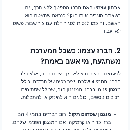
אבחון עצמי:
האם הברז מטפטף ללא הרף, גם
כשאתם סוגרים אותו חזק? כנראה שהאטם הוא
האשם. זה כמו לנסות לסגור דלת עם ציר שבור. פשוט
לא יעבוד.
2. הברז עצמו: כשכל המערכת
משתגעת, מי אשם באמת?
לפעמים הבעיה היא לא רק באטם בודד, אלא בלב
הברז. התמי 4 שלכם, יציר כפיה של הנדסה, כולל
מנגנון פנימי בברז. המנגנון הזה, שכולל שסתומים
ורכיבים נוספים, יכול גם הוא להינזק או להתבלות.
מנגנון שסתום תקול:
רוב הברזים בתמי 4 הם
ברזי כדור או קרמיקה. אם המנגנון הפנימי שלהם,
שאחראי על פתיחה וסגירה של זרימת המים,