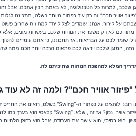
גן שלכם, למרות כל הטכנולוגיה, לא באמת הבין אתכם. אבל זהו,
זור אוויר חכם" זה רק עוד כפתור מיותר בשלט, תתכוננו לגלות
ם על קירור. אנחנו עומדים לצלול יחד למחוזות שהרוב פשוט 
ויר מתוחכם לא רק משפר את הנוחות שלכם בעשרות מונים, אלא 
ו שומר לכם על הבריאות. אז תתכוננו, כי אתם עומדים להפוך למ
הזה, המזגן שלכם ייראה לכם פתאום הרבה יותר חכם ממה שדמ
המדריך המלא למהפכת הנוחות שחיכיתם לה.
"פיזור אוויר חכם"? ולמה זה לא עוד ג
בואו נדבר רגע בכנות. רובנו לוחצים על כפתור ה-“Swing” בשלט
ומרגישים מומחים לפיזור אוויר. נכון? אז זהו, שלא. “Swing” ק
שון. הוא בסיסי, הוא עושה את העבודה, אבל הוא רחוק מלהיות ח