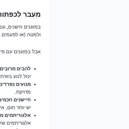
מעבר לכפתור ה-Swing הפשוט: מסע אל תו
ולמטה (או לפעמים גם
אבל במזגנים עם פיז
להבים מרובים:
יכול לנוע בזווית
מנועים נפרדים
מדויקת.
חיישנים חכמים
יש יותר חום, אי
אלגוריתמים מ
אלגוריתמים שיוד