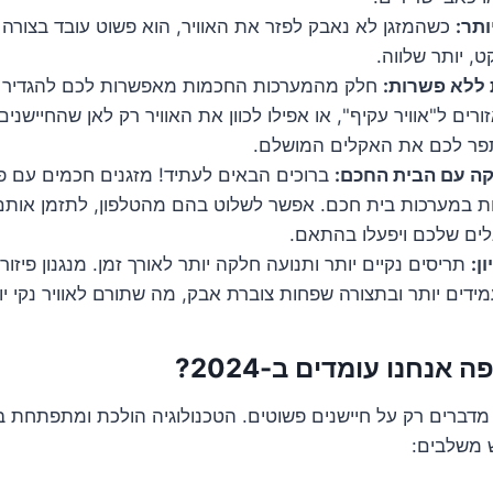
תר:
כשהמזגן לא נאבק לפזר את האוויר, הוא פשוט עובד בצורה ר
, יותר שלווה.
ללא פשרות:
חלק מהמערכות החכמות מאפשרות לכם להגדיר אז
אזורים ל"אוויר עקיף", או אפילו לכוון את האוויר רק לאן שהחיישני
תפר לכם את האקלים המושלם.
קה עם הבית החכם:
ברוכים הבאים לעתיד! מזגנים חכמים עם פי
 במערכות בית חכם. אפשר לשלוט בהם מהטלפון, לתזמן אותם,
לים שלכם ויפעלו בהתאם.
ן:
תריסים נקיים יותר ותנועה חלקה יותר לאורך זמן. מנגנון פיזור
מידים יותר ובתצורה שפחות צוברת אבק, מה שתורם לאוויר נקי י
 אנחנו עומדים ב-2024?
 מדברים רק על חיישנים פשוטים. הטכנולוגיה הולכת ומתפתחת 
 משלבים: