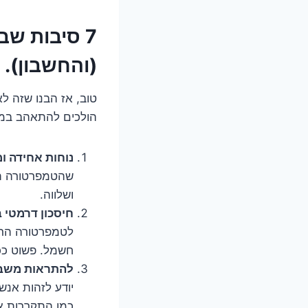
7 סיבות שב
(והחשבון).
טוב, אז הבנו שזה 
הולכים להתאהב במז
נוחות אחידה ו
שהטמפרטורה תה
ושלווה.
חיסכון דרמטי 
לטמפרטורה הרצו
חשמל. פשוט ככ
להתראות משבי 
יודע לזהות אנשי
כמו התקררות או