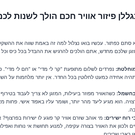
גללן פיזור אוויר חכם הולך לשנות לכ
לא סתם כפתור. עכשיו בואו נצלול למה זה באמת שווה את ההש
גן שלכם מחדש, אתם הולכים להרגיש את ההבדל בכל כיס וכל פ
מוחלטת:
נפרדים לשלום מתופעת "קר לי מדי" או "חם לי מדי". פ
יה אחידה כמעט לחלוטין בכל החדר. אין יותר מלחמות על השל
בחשמל:
כשהאוויר מפוזר ביעילות, המזגן לא צריך לעבוד בטירוף 
יה. הוא מגיע ליעד מהר יותר, ושומר עליו באפוד אישי. פחות 
ה.
רוח ישירים:
מי אוהב שזרם אוויר קר פוגע לו ישירות בפרצוף? 
ם ולכוון את האוויר בצורה עקיפה, למנוע תחושת אי נוחות ואפילו
 כאבי שרירים.