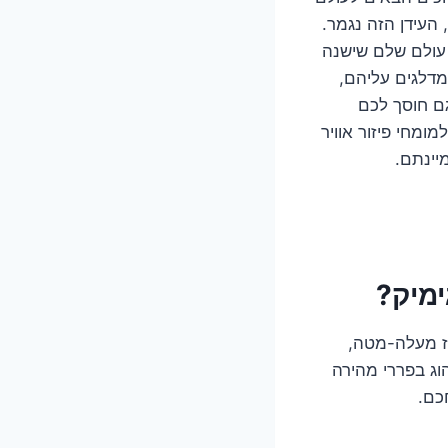
 העידן הזה נגמר.
 עולם שלם שישנה
מדלגים עליהם,
גם חוסך לכם
ומחי פיזור אוויר
יינתם.
ימיק?
, רואים את התריס זז מעלה-מטה,
לאסי הוא בערך כמו לנהוג בפררי מהירה
כם.