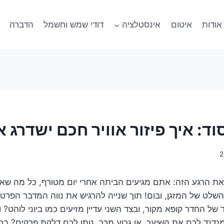
אודות
איטום
אינסטלציה
דודי שמש וחשמל
הדברה
ד: איך פיזור אוויר חכם ישדרג א
 את הרגע הזה: אתם מגיעים הביתה אחרי יום מטורף, כל מה שא
שלט של המזגן, ובום! תוך שנייה להרגיש את נווה המדבר הפרטי
של החדר קופא מקור, ובצד השני עדיין מזיעים כמו ביוני לוהט?
דנד לכם את השיער, או גרוע מכך, נותן לכם דלקת פרקים? בר