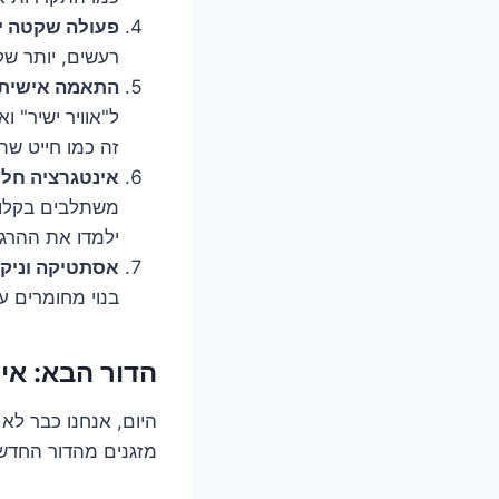
פעולה שקטה יו
רעשים, יותר שקט
התאמה אישית 
ל"אוויר ישיר" ו
זה כמו חייט ש
אינטגרציה חל
משתלבים בקלות
ילמדו את ההרג
אסתטיקה וניקיו
בנוי מחומרים ע
הדור הבא: איפה
היום, אנחנו כבר לא
מזגנים מהדור החדש