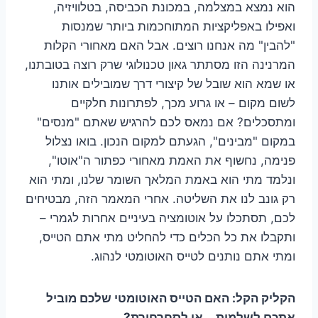
הוא נמצא במצלמה, במכונת הכביסה, בטלוויזיה,
ואפילו באפליקציות המתוחכמות ביותר שמנסות
"להבין" מה אנחנו רוצים. אבל האם מאחורי הקלות
המרנינה הזו מסתתר גאון טכנולוגי שרק רוצה בטובתנו,
או שמא הוא שובל של קיצורי דרך שמובילים אותנו
לשום מקום – או גרוע מכך, לפתרונות חלקיים
ומתסכלים? אם נמאס לכם להרגיש שאתם "מנסים"
במקום "מבינים", הגעתם למקום הנכון. בואו נצלול
פנימה, נחשוף את האמת מאחורי כפתור ה"אוטו",
ונלמד מתי הוא באמת המלאך השומר שלנו, ומתי הוא
רק גונב לנו את השליטה. אחרי המאמר הזה, מבטיחים
לכם, תסתכלו על אוטומציה בעיניים אחרות לגמרי –
ותקבלו את כל הכלים כדי להחליט מתי אתם הטייס,
ומתי אתם נותנים לטייס האוטומטי לנהוג.
הקליק הקל: האם הטייס האוטומטי שלכם מוביל
אתכם לשלמות… או לסחרחורת?