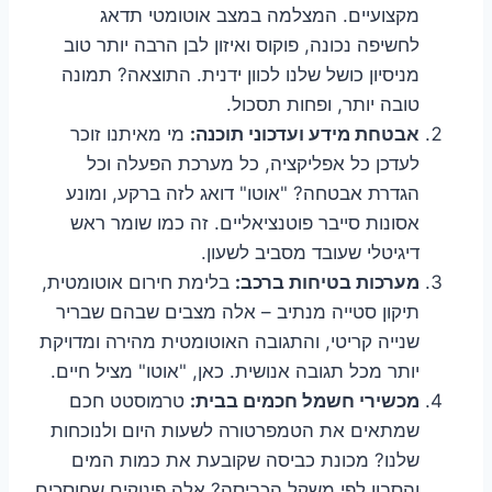
מקצועיים. המצלמה במצב אוטומטי תדאג
לחשיפה נכונה, פוקוס ואיזון לבן הרבה יותר טוב
מניסיון כושל שלנו לכוון ידנית. התוצאה? תמונה
טובה יותר, ופחות תסכול.
אבטחת מידע ועדכוני תוכנה:
מי מאיתנו זוכר
לעדכן כל אפליקציה, כל מערכת הפעלה וכל
הגדרת אבטחה? "אוטו" דואג לזה ברקע, ומונע
אסונות סייבר פוטנציאליים. זה כמו שומר ראש
דיגיטלי שעובד מסביב לשעון.
מערכות בטיחות ברכב:
בלימת חירום אוטומטית,
תיקון סטייה מנתיב – אלה מצבים שבהם שבריר
שנייה קריטי, והתגובה האוטומטית מהירה ומדויקת
יותר מכל תגובה אנושית. כאן, "אוטו" מציל חיים.
מכשירי חשמל חכמים בבית:
טרמוסטט חכם
שמתאים את הטמפרטורה לשעות היום ולנוכחות
שלנו? מכונת כביסה שקובעת את כמות המים
והסבון לפי משקל הכביסה? אלה פינוקים שחוסכים