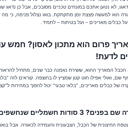
אגו, לא נטען אתכם במונחים טכניים מסובכים, אבל כן נדאג שת
רה הוא למעשה פצצת זמן מתקתקת. בואו נצלול פנימה, כי מה ש
 כבלים מאריכים – ועל בטיחות – לתמיד.
ריך פרום הוא מתכון לאסון? חמש עו
ם לדעת!
. הכבל המאריך ההוא, ששירת נאמנה כבר שנים, מתחיל להראות 
 שם, ואולי אפילו חוט קטן שמציץ לו בחוצפה. קוראים לזה "בלאי
ה של כבלים מאריכים, "בלאי טבעי" יכול להפוך במהירות ל"קצר
3 סודות חשמליים שנחשפים!
ת החיצונית של הכבל, הצבעונית והעמידה לכאורה. אבל בואו 