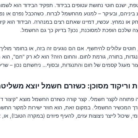
, ישנם חוטי נחושת עטופים בבידוד. תפקיד הבידוד הוא לשמור
ביניהם, ובעיקר – למנוע מהחשמל לברוח. כשהכבל נפרם או נפג
חק או נמחץ. עכשיו, דמיינו שאתם רצים במנהרה. הבידוד הוא קי
צה שלכם הופכת למסוכנת, נכון? בדיוק כך גם החשמל.
 חוטים עלולים להיחשף. אם הם נוגעים זה בזה, או בחומר מוליך 
דות, בתורה, גורמת לחום. והחום הזה? הוא לא רק "חם", הוא מס
יצור מעגל קסמים של חום והתנגדות, ובסוף… ניחשתם נכון – שרי
ת וריקוד מסוכן: כשזרם חשמל יוצא משליטה
 פתוחה לקצר חשמלי. קצר קורה כשזרם החשמל מוצא "קיצור דר
רך המכשיר החשמלי. במקום זאת, הוא חוזר ישירות למקור החשמ
י, שיכול לייצר ניצוצות עזים, להעיף פיוזים (במקרה הטוב!), או,