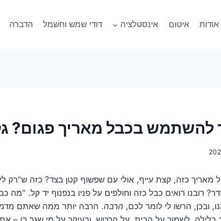
אודות
איטום
אינסטלציה
דודי שמש וחשמל
הדברה
להשתמש בכבל מאריך פגום? גל
אריך כזה, קצת עייף, אולי עם שפשוף קטן בצד? כזה ש"רק ליו
? רובנו רואים כבל כזה וחולפים על פניו בנפנוף יד קל. "מה כבר
, ובכן, הרשו לי לומר לכם,
הרבה
. הרבה יותר ממה שאתם מדמיי
 בלילה, לשמור על הבית, על הרכוש, ובעיקר על מי שגר בו – את