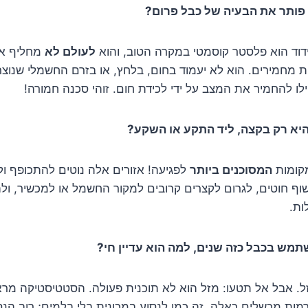
פותר את הבעיה של כבל פרום?
וד הוא פלסטר קוסמטי במקרה הטוב, והוא
לעולם לא
מחליף את
ת מחמירים. הוא לא יעמוד בחום, בלחץ, או בזרם החשמלי שנוצ
לו להחמיר את המצב על ידי לכידת חום. זוהי סכנה חמורה!
יא רק בקצה, ליד התקע או השקע?
קומות
המסוכנים ביותר
לפגיעה! אזורים אלה נוטים להתכופף ו
וף חוטים, לגרום לקצרים קרובים למקור החשמל או למכשיר, ולה
ות.
תמש בכבל כזה שנים, למה הוא עדיין חי?
זל. אבל אל תטעו: מזל הוא לא תוכנית פעולה. הסטטיסטיקה מר
ות מכשלים כאלה. זה כמו לנסוע במכונית בלי בלמים; רוב הנסי