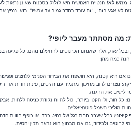
:
ממש לא!
הנטייה האנושית היא לזלזל בסכנות שאינן נראות לעין
טח לא אגע בזה", "זה עובד בסדר גמור עד עכשיו". בואו ננפץ את
ת: מה מסתתר מעבר ליופי?
 ובכל זאת, אלה שאנחנו הכי נוטים להתעלם מהם. כל פגיעה ב
 הנה כמה מהן:
 אם היא קטנה, היא חושפת את הבידוד הפנימי ללחצים ופגיעות 
קה:
נוצרים לרוב מחיכוך מתמיד עם רהיטים, פינות חדות או דרי
חלישים את ההגנה.
ם:
כל חור, ולו הקטן ביותר, יכול להיות נקודת כניסה ללחות, אבק,
הוות מוליכי חשמל פוטנציאליים.
קיצוני:
כבל שעבר תחת רגל של רהיט כבד, או כופף בזווית חדה ש
מי לחוטים ולבידוד, גם אם מבחוץ הוא נראה תקין יחסית.