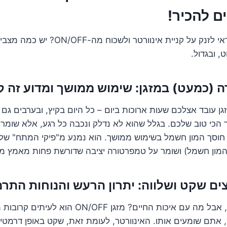
ם להכיר!
אז, מתי בכל זאת כדאי לזנק על קניית אינוו
, ובגדול.
ן עובד אצלכם שעות ארוכות ביום – כל היום בקיץ, ובערבים גם 
 הכי טוב שלכם. בגלל שהוא לא נדלק ונכבה כל רגע, אלא שומר 
 חוסך המון חשמל בשימוש ממושך. הוא נמנע מ"פיקי המתח" ש
המון חשמל) ושומר על טמפרטורה יציבה שדורשת פחות מאמץ 
נכון, חיסכון זה חשוב, אבל מה עם איכות החיים? מזגן F
תם שומעים אותו. האינוורטר, לעומת זאת, שקט באופן דרמטי.