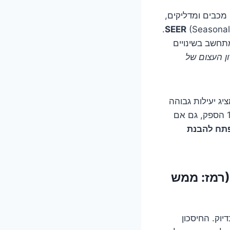
כבים ומדליקים,
(Seasonal Energy Efficiency Ratio).
SEER
תחשב בשינויים
ן העצום של
יג יעילות גבוהה
במיוחד ב-SEER. מזגן ON/OFF, לעומת זאת, כשהוא נדלק, הוא תמיד עובד ב-100% הספק, גם אם
SEER הוא המפתח להבנת
(רמז: ממש
יוק. החיסכון