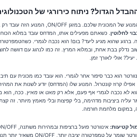
לכם. במזגן ON/OFF, המנוע הזה עובד רק בשתי מהירויות: או
בוי לחלוטין
. כשאתם מפעילים אותו, המדחס עובד במלוא הכוח כ
 ברגע שהוא מגיע ליעד? בום! הוא נכבה לגמרי. כשהטמפרטורה
ב נדלק בבת אחת, ובמלוא המרץ. זה כמו לנהוג עם דוושה לחוצה
עיל? אולי לאורך זמן.
וורטר הוא כבר סיפור אחר לגמרי. הוא עובד כמו מכונית עם תיבת
פילו קרוז קונטרול. המנוע שלו (המדחס) יודע לשנות את המהירו
הוא לא נכבה לגמרי אף פעם, אלא רק
מאט
או
מאיץ
. ככה, הוא 
ר עליה ביציבות מדהימה, בלי קפיצות ובלי מאמץ מיותר. זה קצת 
, במקום מלחמת חורמה.
ול קטיעות:
אינוורטר פועל ברציפות ובמהירות משתנה, ON/OFF נכבה ונדלק.
ר שומר על טמפרטורה יציבה יותר, ON/OFF משאיר יותר תנודות.