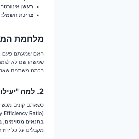
רעש:
אינוורטר 
צריכת חשמל:
ו
מלחמת המספ
האם שמעתם פעם את
שמשהו שם לא לגמרי 
בכמה משתנים שאנשי
2. למה "יעילות אנרגטית" זה לא רק סיסמה? הכירו את ה-SEER!
כשאתם קונים מכשיר 
EER (Energy Efficiency Ratio) ו-fficient of Performance
בתנאים מסוימים, ב
מקבלים על כל יחיד