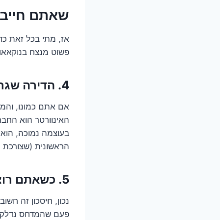
שאתם חייבי
פשוט מנצח בנוקאאוט
4. הדירה שגרה (כמעט) במזגן: שימוש ממושך ומדוע זה קריטי
אם אתם כמונו, והמזג
האינוורטר הוא החבר
בעוצמה נמוכה, הוא
הראשונית (שצורכת 
5. כשאתם רוצים שקט ושלווה: יתרון הרעש והנוחות התרמית
פעם שהמדחס נדלק, א