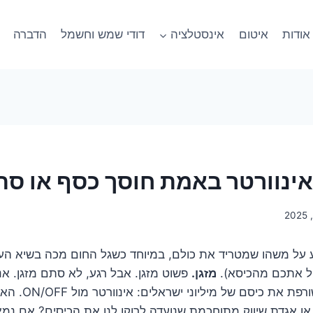
אודות
איטום
אינסטלציה
דודי שמש וחשמל
הדברה
אינוורטר באמת חוסך כסף או סת
ע על משהו שמטריד את כולם, במיוחד כשגל החום מכה בשיא הע
ל אתכם מהכיסא).
מזגן.
פשוט מזגן. אבל רגע, לא סתם מזגן. אנ
הדילמה הנצחית ששור
 או אגדת שיווק מתוחכמת שנועדה לרוקן לנו את הכיסים? אם נ