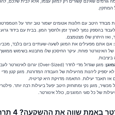
מה גורמים שאינם קשורים רק למזגן עצמו, אלא לבית שלכם, לה
המתקין.
 מבודד היטב עם חלונות אטומים ישמור טוב יותר על הטמפרטור
לעבוד בהספק נמוך לאורך זמן ולחסוך המון. בבית עם בידוד גרוע,
, ואז היתרון שלו מצטמצם.
אם אתם מפעילים את המזגן לשעה-שעתיים ביום בלבד, מכבים,
של האינוורטר פוחת. עיקר החיסכון שלו מתבטא בשימוש ממושך,
ביציבות.
זגן:
מזגן שגדול מדי לחדר (Over-Sized) יגרום 
לא יספיק ליהנות מהיעילות של העבודה המדורגת. מזגן קטן מדי י
גם אז תאבד יעילות. התאמה מדויקת היא
קריטית
.
 מכשיר, מזגן נקי ומתוחזק היטב יפעל ביעילות רבה יותר. פילטר
ילות של כל סוגי המזגנים, כולל אינוורטר.
מתי האינוורטר באמת 