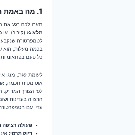
1. מה באמת ההבדל הגדול? ניתוח כירורגי של הטכנולוגיה
תארו לכם רגע את המנוע של המכונית ש
מלא גז
(קירור), או
כ
לטמפרטורה שנקבעה.
בכמה מעלות, הוא שו
כל פעם בפתאומיות. י
לעומת זאת, מזגן אינ
אוטומטית חכמה, או א
לפי הצורך המדויק. 
הרצויה בעדינות ושומ
עדין עם הטמפרטורה
פעולה רציפה מ
דיוק תרמי:
אינוורט