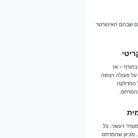
רטר ולשכוח מה-ON/OFF? יש כמה מצבים שבהם האינוורטר
בחורף – אז
על פעולה רציפה
ל ההדלקה
מהמדחס.
ON/OF הוא לעיתים קרובות מטרד רעשני. כל
 מכיוון שהמדחס