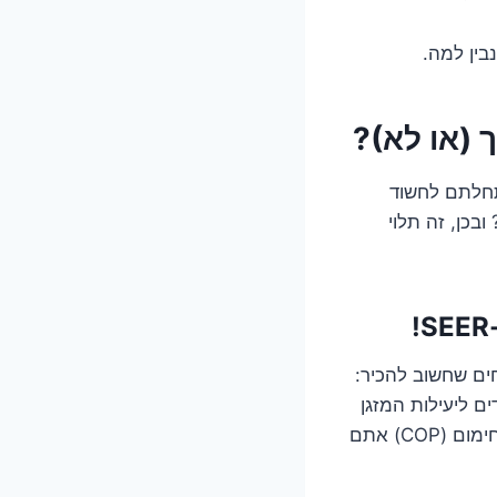
נבין למה.
(או לא)?
חלתם לחשוד
בכן, זה תלוי
ים שחשוב להכיר:
. הם אומרים לכם כמה תפוקת קירור (EER) או חימום (COP) אתם