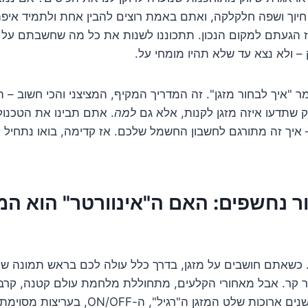
חיוך ושפה חלקלקה, ואתם באמת רוצים להבין אחת ולתמיד איפ
ז הגעתם למקום הנכון. תתכוננו לשנות את כל מה שחשבתם על קי
 – ולא נצא עד שלא תהיו מומחי על.
 "איך לבחור מזגן". זה המדריך המקיף, המציצני והכי חשוב – ה
 שתדעו איזה מזגן לקנות, אלא גם
למה
. אתם תבינו את הטכנול
 איך זה מתורגם לחשבון החשמל שלכם. אז קדימה, בואו נתחיל
ור נחשפים: האם ה"אינוורטר" הוא ה
 כשאתם חושבים על מזגן, בדרך כלל עולה לכם בראש תמונה של ק
ויר קר. אבל מאחורי הקלעים, מתחוללת מלחמת עולם קטנה, קרב ט
שקל ועל כל מעלה. שנים ארוכות שלט המזגן ה"רגיל",