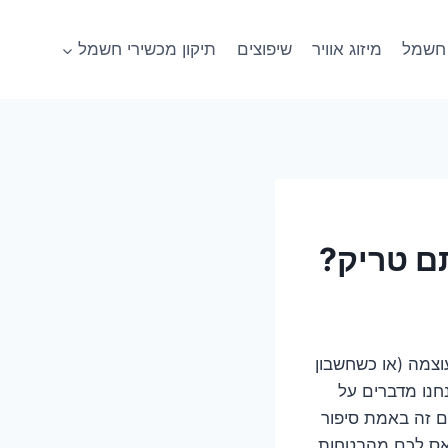
חשמל
מיזוג אוויר
שיפוצים
תיקון מכשירי חשמל
ם טריק?
וצמה (או כשחשבון
חנו מדברים על
פת את כיסם של מיליוני ישראלים: אינוורטר מול ON/OFF. האם זה באמת סיפור
מאס לכם מהבטחות