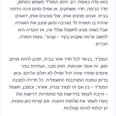
בואו נודה באמת: רוב הזמן הממ"ד משמש כמחסן,
חדר כביסה, חדר משחקים, או אפילו סתם פינה נידחת
בבית. אנחנו מנקים אותו, אולי צובעים אותו, דואגים
שיהיה בו תאורת לד מגניבה ומזגן שיצנן את האווירה.
אבל כשזה מגיע לחשמל שלו? אה, אז הנטייה היא
לחשוב ש"מה שקבוע בקיר – קבוע". טעות חמורה,
חברים.
הממ"ד, בניגוד לכל חדר אחר בבית, תוכנן להיות מרחב
מוגן. זה אומר אטימות, חוזק מבני, ועמידות בפני
איומים שחדר שינה רגיל אפילו לא חולם עליהם. וכאן
בדיוק טמונה המורכבות החשמלית. כל חדירה למבנה
הממ"ד – בין אם זה לצורך צנרת, אוורור, וכמובן, חשמל
– חייבת לעמוד בדרישות סף מחמירות. דרישות אלו
נועדו לשמר את שלמות ההגנה. אם קורות כאן טעויות,
הן יכולות להיות קטלניות.