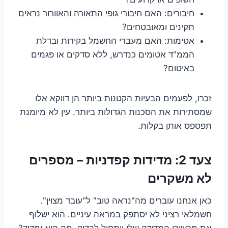
חיבורים: האם חיבורי גופי התאורה והאוורור נראים
תקינים ומאובטחים?
אטימות: האם מעברי החשמל בקירות ובדלת
הממ"ד אטומים כנדרש, ללא סדקים או פגמים
באיטום?
זכרו, לפעמים הבעיות הקטנות ביותר הן דווקא אלו
שמסתירות את הסכנות הגדולות ביותר. עין לא מיומנת
תפספס אותן בקלות.
צעד 2: מדידות קפדניות – מספרים
לא משקרים
כאן אנחנו עוברים מה"נראה טוב" ל"עובד מצוין".
חשמלאי רציני לא יסתפק במראה עיניים. הוא ישלוף
את מכשירי המדידה שלו ויתחיל לבדוק. מה הוא ימדוד?