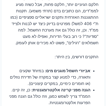
חלקם הגיוניים יותר, חלקם פחות, אבל כשזה מגיע
לממ"דים, הם כתובים בדם (תרתי משמע). תקנות
ההתגוננות האזרחית ותקנים ישראליים ספציפיים (כמו
ת"י 406 למשל) מפרטים בדיוק כיצד יש לבנות ולצייד
ממ"ד. וכן, זה כולל גם את מערכת החשמל. למה
"סודיות"? כי רוב בעלי הדירות, ואפילו לא מעט
חשמלאים "רגילים", פשוט לא מכירים אותן לעומק.
התקנים דורשים, בין היתר:
אביזרי חשמל מוגנים מים:
במיוחד שקעים
ותאורה, כדי למנוע קצר במקרה של חדירת נוזלים
(או חומרים כימיים, במקרים קיצוניים).
הגנה מפני קרינה אלקטרומגנטית:
כן, זה קיים.
הממ"ד צריך לשמש כמגן, וזה כולל גם הגנה מפני
הפרעות אלקטרומגנטיות.