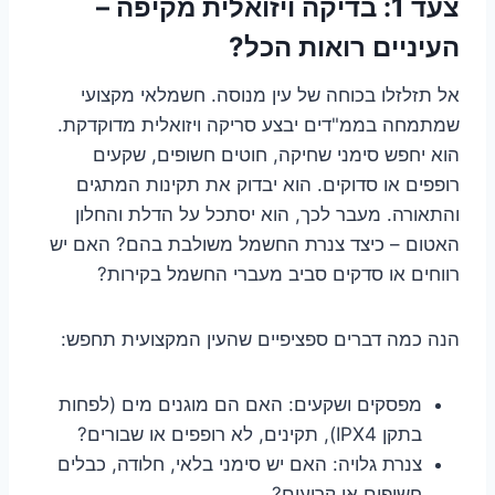
צעד 1: בדיקה ויזואלית מקיפה –
העיניים רואות הכל?
אל תזלזלו בכוחה של עין מנוסה. חשמלאי מקצועי
שמתמחה בממ"דים יבצע סריקה ויזואלית מדוקדקת.
הוא יחפש סימני שחיקה, חוטים חשופים, שקעים
רופפים או סדוקים. הוא יבדוק את תקינות המתגים
והתאורה. מעבר לכך, הוא יסתכל על הדלת והחלון
האטום – כיצד צנרת החשמל משולבת בהם? האם יש
רווחים או סדקים סביב מעברי החשמל בקירות?
הנה כמה דברים ספציפיים שהעין המקצועית תחפש:
מפסקים ושקעים: האם הם מוגנים מים (לפחות
בתקן IPX4), תקינים, לא רופפים או שבורים?
צנרת גלויה: האם יש סימני בלאי, חלודה, כבלים
חשופים או קרועים?