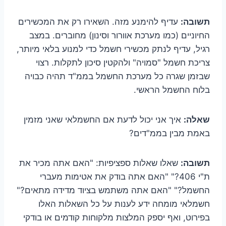
תשובה:
עדיף להימנע מזה. השאירו רק את המכשירים
החיוניים (כמו מערכת אוורור וסינון) מחוברים. במצב
רגיל, עדיף לנתק מכשירי חשמל כדי למנוע בלאי מיותר,
צריכת חשמל "סמויה" ולהקטין סיכון לתקלות. רצוי
שבזמן שגרה כל מערכת החשמל בממ"ד תהיה כבויה
בלוח החשמל הראשי.
שאלה:
איך אני יכול לדעת אם החשמלאי שאני מזמין
באמת מבין בממ"דים?
תשובה:
שאלו שאלות ספציפיות: "האם אתה מכיר את
ת"י 406?" "האם אתה בודק את אטימות מעברי
החשמל?" "האם אתה משתמש בציוד מדידה מתאים?"
חשמלאי מומחה ידע לענות על כל השאלות האלו
בפירוט, ואף יספק המלצות מלקוחות קודמים או בודקי