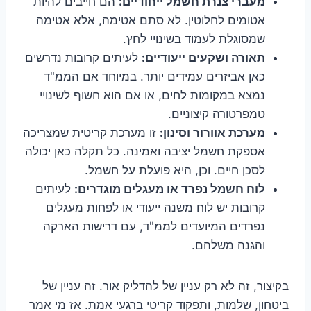
מעברי צנרת חשמל ייחודיים:
הם חייבים להיות
אטומים לחלוטין. לא סתם אטימה, אלא אטימה
שמסוגלת לעמוד בשינויי לחץ.
תאורה ושקעים ייעודיים:
לעיתים קרובות נדרשים
כאן אביזרים עמידים יותר. במיוחד אם הממ"ד
נמצא במקומות לחים, או אם הוא חשוף לשינויי
טמפרטורה קיצוניים.
מערכת אוורור וסינון:
זו מערכת קריטית שמצריכה
אספקת חשמל יציבה ואמינה. כל תקלה כאן יכולה
לסכן חיים. וכן, היא פועלת על חשמל.
לוח חשמל נפרד או מעגלים מוגדרים:
לעיתים
קרובות יש לוח משנה ייעודי או לפחות מעגלים
נפרדים המיועדים לממ"ד, עם דרישות הארקה
והגנה משלהם.
בקיצור, זה לא רק עניין של להדליק אור. זה עניין של
ביטחון, שלמות, ותפקוד קריטי ברגעי אמת. אז מי אמר