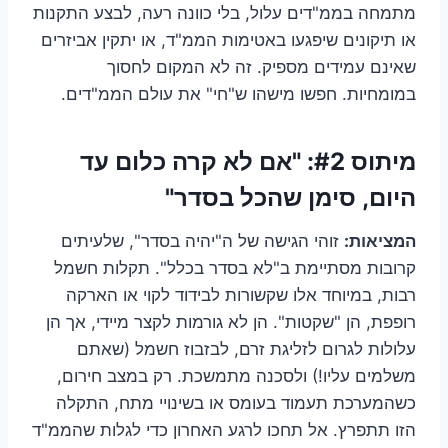
מתמחה בממ"דים עלול, בלי כוונה רעה, לבצע התקנות
או תיקונים שיפגעו באטימות הממ"ד, או יתקין אביזרים
שאינם עמידים מספיק. זה לא המקום לחסוך
במומחיות. חפשו מישהו ש"חי" את עולם הממ"דים.
מיתוס #2: "אם לא קרה כלום עד
היום, סימן שהכל בסדר"
המציאות:
זוהי הגישה של ה"יהיה בסדר", שלעיתים
קרובות מסתיימת ב"לא בסדר בכלל". תקלות חשמל
רבות, במיוחד אלו שקשורות לבידוד לקוי או הארקה
רופפת, הן "שקטות". הן לא גורמות לקצר מיידי, אך הן
עלולות לגרום לזליגת זרם, לבזבוז חשמל (שאתם
משלמים עליו!) ולסכנה מתמשכת. רק במצב חירום,
כשהמערכת תעמוד בעומס או בשינויי מתח, התקלה
הזו תתפרץ. אל תחכו לרגע האחרון כדי לגלות שהממ"ד