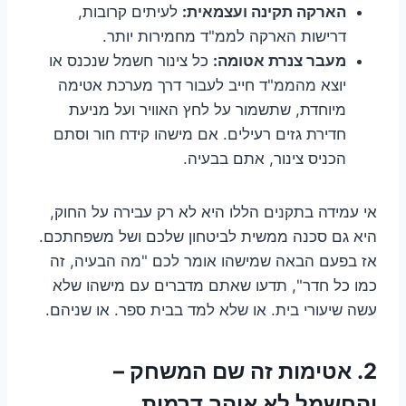
הארקה תקינה ועצמאית:
לעיתים קרובות,
דרישות הארקה לממ"ד מחמירות יותר.
מעבר צנרת אטומה:
כל צינור חשמל שנכנס או
יוצא מהממ"ד חייב לעבור דרך מערכת אטימה
מיוחדת, שתשמור על לחץ האוויר ועל מניעת
חדירת גזים רעילים. אם מישהו קידח חור וסתם
הכניס צינור, אתם בבעיה.
אי עמידה בתקנים הללו היא לא רק עבירה על החוק,
היא גם סכנה ממשית לביטחון שלכם ושל משפחתכם.
אז בפעם הבאה שמישהו אומר לכם "מה הבעיה, זה
כמו כל חדר", תדעו שאתם מדברים עם מישהו שלא
עשה שיעורי בית. או שלא למד בבית ספר. או שניהם.
2. אטימות זה שם המשחק –
והחשמל לא אוהב דרמות