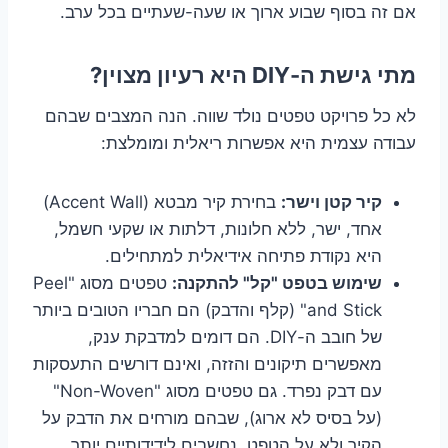
אם זה בסוף שבוע ארוך או שעה-שעתיים בכל ערב.
מתי גישת ה-DIY היא רעיון מצוין?
לא כל פרויקט טפטים נולד שווה. הנה המצבים שבהם
עבודה עצמית היא אפשרות ריאלית ומומלצת:
קיר קטן וישר:
בחירת קיר מבטא (Accent Wall)
אחד, ישר, ללא חלונות, דלתות או שקעי חשמל,
היא נקודת פתיחה אידיאלית למתחילים.
שימוש בטפט "קל" להתקנה:
טפטים מסוג "Peel
and Stick" (קלף והדבק) הם חבריו הטובים ביותר
של חובב ה-DIY. הם דומים למדבקת ענק,
מאפשרים תיקונים והזזה, ואינם דורשים התעסקות
עם דבק נפרד. גם טפטים מסוג "Non-Woven"
(על בסיס לא ארוג), שבהם מורחים את הדבק על
הקיר ולא על הטפט, נחשבים לידידותיים יותר