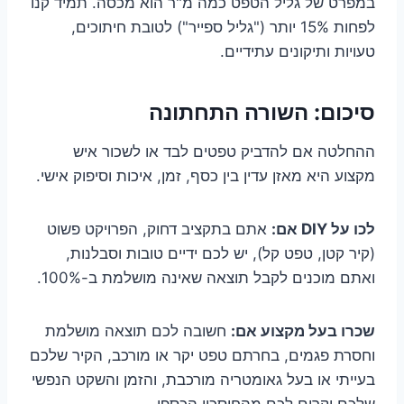
במפרט של גליל הטפט כמה מ"ר הוא מכסה. תמיד קנו
לפחות 15% יותר ("גליל ספייר") לטובת חיתוכים,
טעויות ותיקונים עתידיים.
סיכום: השורה התחתונה
ההחלטה אם להדביק טפטים לבד או לשכור איש
מקצוע היא מאזן עדין בין כסף, זמן, איכות וסיפוק אישי.
לכו על DIY אם:
אתם בתקציב דחוק, הפרויקט פשוט
(קיר קטן, טפט קל), יש לכם ידיים טובות וסבלנות,
ואתם מוכנים לקבל תוצאה שאינה מושלמת ב-100%.
שכרו בעל מקצוע אם:
חשובה לכם תוצאה מושלמת
וחסרת פגמים, בחרתם טפט יקר או מורכב, הקיר שלכם
בעייתי או בעל גאומטריה מורכבת, והזמן והשקט הנפשי
שלכם יקרים לכם מהחיסכון הכספי.