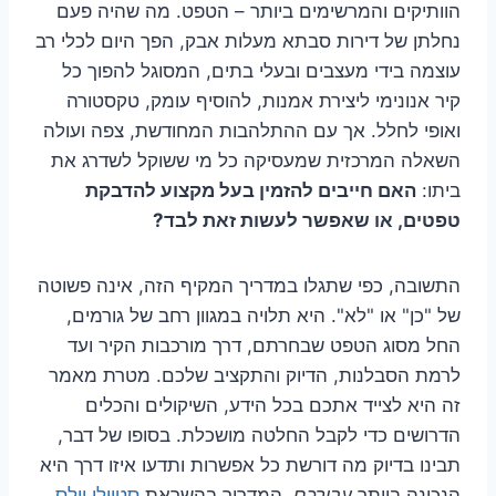
הוותיקים והמרשימים ביותר – הטפט. מה שהיה פעם
נחלתן של דירות סבתא מעלות אבק, הפך היום לכלי רב
עוצמה בידי מעצבים ובעלי בתים, המסוגל להפוך כל
קיר אנונימי ליצירת אמנות, להוסיף עומק, טקסטורה
ואופי לחלל. אך עם ההתלהבות המחודשת, צפה ועולה
השאלה המרכזית שמעסיקה כל מי ששוקל לשדרג את
ביתו:
האם חייבים להזמין בעל מקצוע להדבקת
טפטים, או שאפשר לעשות זאת לבד?
התשובה, כפי שתגלו במדריך המקיף הזה, אינה פשוטה
של "כן" או "לא". היא תלויה במגוון רחב של גורמים,
החל מסוג הטפט שבחרתם, דרך מורכבות הקיר ועד
לרמת הסבלנות, הדיוק והתקציב שלכם. מטרת מאמר
זה היא לצייד אתכם בכל הידע, השיקולים והכלים
הדרושים כדי לקבל החלטה מושכלת. בסופו של דבר,
תבינו בדיוק מה דורשת כל אפשרות ותדעו איזו דרך היא
הנכונה ביותר
עבורכם
. המדריך בהשראת
סטיילי וולס
.