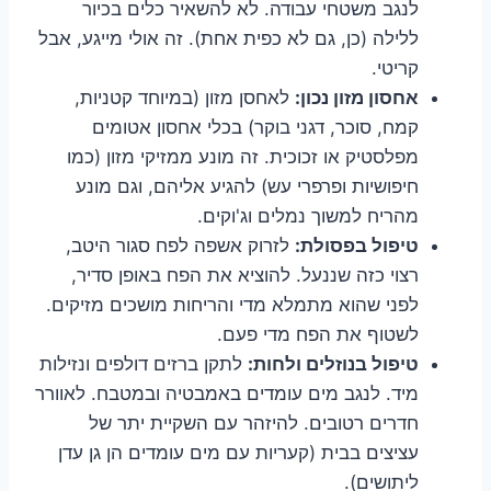
לנגב משטחי עבודה. לא להשאיר כלים בכיור
ללילה (כן, גם לא כפית אחת). זה אולי מייגע, אבל
קריטי.
אחסון מזון נכון:
לאחסן מזון (במיוחד קטניות,
קמח, סוכר, דגני בוקר) בכלי אחסון אטומים
מפלסטיק או זכוכית. זה מונע ממזיקי מזון (כמו
חיפושיות ופרפרי עש) להגיע אליהם, וגם מונע
מהריח למשוך נמלים וג'וקים.
טיפול בפסולת:
לזרוק אשפה לפח סגור היטב,
רצוי כזה שננעל. להוציא את הפח באופן סדיר,
לפני שהוא מתמלא מדי והריחות מושכים מזיקים.
לשטוף את הפח מדי פעם.
טיפול בנוזלים ולחות:
לתקן ברזים דולפים ונזילות
מיד. לנגב מים עומדים באמבטיה ובמטבח. לאוורר
חדרים רטובים. להיזהר עם השקיית יתר של
עציצים בבית (קעריות עם מים עומדים הן גן עדן
ליתושים).