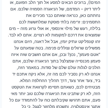
המים!), ברוכים הבאים למסע אל תוך הלב הפועם, או
ליתר דיוק – המדמם, של הניאגרה הסמויה שלכם. אם
נחתתם כאן, כנראה שאתם כבר מכירים את
התסמינים: זרימה בלתי פוסקת שמלחששת לכם
בלילה, רעש של מילוי אינסופי, או אולי גרוע מזה – מים
שמוצאים את דרכם למקומות לא רצויים. אתם לא לבד.
זהו קונפליקט עתיק יומין, אבל אל דאגה, היום אנחנו
מפשילים שרוולים וצוללים פנימה. בטח שמעתם על
"אטם פעמון", נכון? ובכן, אם אתם חושבים שזה איזה
פעמון מכנסייה שמצלצל בתוך הניאגרה שלכם, אתם
הולכים לגלות עולם שלם של סודות. במאמר הזה,
אנחנו לא רק נסביר לכם מה זה, אלא ניקח אתכם יד
ביד, צעד אחר צעד, דרך תהליך ההחלפה המלא.
מבטיחים לכם, כשאתם תסיימו לקרוואת את הטקסט
הזה, לא רק שתבינו את הניאגרה שלכם טוב יותר מאי
פעם, אתם תרגישו שקיבלתם כוח על להתמודד עם כל
אתגר אינסטלציה. ותשכחו מלחזור לגוגל, כי כל