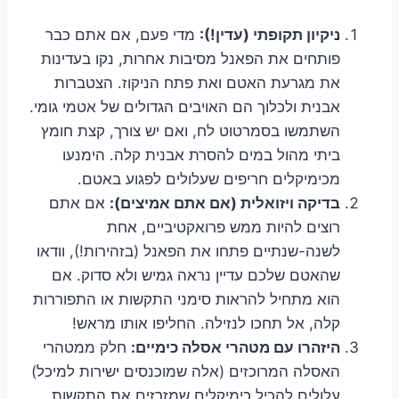
ניקיון תקופתי (עדין!):
מדי פעם, אם אתם כבר
פותחים את הפאנל מסיבות אחרות, נקו בעדינות
את מגרעת האטם ואת פתח הניקוז. הצטברות
אבנית ולכלוך הם האויבים הגדולים של אטמי גומי.
השתמשו בסמרטוט לח, ואם יש צורך, קצת חומץ
ביתי מהול במים להסרת אבנית קלה. הימנעו
מכימיקלים חריפים שעלולים לפגוע באטם.
בדיקה ויזואלית (אם אתם אמיצים):
אם אתם
רוצים להיות ממש פרואקטיביים, אחת
לשנה-שנתיים פתחו את הפאנל (בזהירות!), וודאו
שהאטם שלכם עדיין נראה גמיש ולא סדוק. אם
הוא מתחיל להראות סימני התקשות או התפוררות
קלה, אל תחכו לנזילה. החליפו אותו מראש!
היזהרו עם מטהרי אסלה כימיים:
חלק ממטהרי
האסלה המרוכזים (אלה שמוכנסים ישירות למיכל)
עלולים להכיל כימיקלים שמזרזים את התקשות