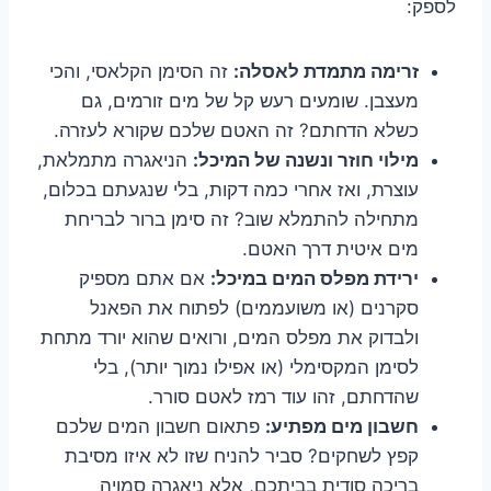
לספק:
זרימה מתמדת לאסלה:
זה הסימן הקלאסי, והכי
מעצבן. שומעים רעש קל של מים זורמים, גם
כשלא הדחתם? זה האטם שלכם שקורא לעזרה.
מילוי חוזר ונשנה של המיכל:
הניאגרה מתמלאת,
עוצרת, ואז אחרי כמה דקות, בלי שנגעתם בכלום,
מתחילה להתמלא שוב? זה סימן ברור לבריחת
מים איטית דרך האטם.
ירידת מפלס המים במיכל:
אם אתם מספיק
סקרנים (או משועממים) לפתוח את הפאנל
ולבדוק את מפלס המים, ורואים שהוא יורד מתחת
לסימן המקסימלי (או אפילו נמוך יותר), בלי
שהדחתם, זהו עוד רמז לאטם סורר.
חשבון מים מפתיע:
פתאום חשבון המים שלכם
קפץ לשחקים? סביר להניח שזו לא איזו מסיבת
בריכה סודית בביתכם, אלא ניאגרה סמויה