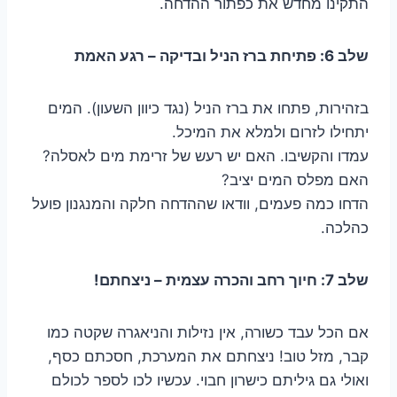
התקינו מחדש את כפתור ההדחה.
שלב 6: פתיחת ברז הניל ובדיקה – רגע האמת
בזהירות, פתחו את ברז הניל (נגד כיוון השעון). המים
יתחילו לזרום ולמלא את המיכל.
עמדו והקשיבו. האם יש רעש של זרימת מים לאסלה?
האם מפלס המים יציב?
הדחו כמה פעמים, וודאו שההדחה חלקה והמנגנון פועל
כהלכה.
שלב 7: חיוך רחב והכרה עצמית – ניצחתם!
אם הכל עבד כשורה, אין נזילות והניאגרה שקטה כמו
קבר, מזל טוב! ניצחתם את המערכת, חסכתם כסף,
ואולי גם גיליתם כישרון חבוי. עכשיו לכו לספר לכולם