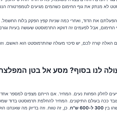
ט לא מנתק את גוף החימום כשהמים מגיעים לטמפרטורה הנכונ
פעלתם את הדוד, ואחרי כמה שניות קפץ הפקק בלוח החשמל. ל
 החימום, אבל לפעמים זה דווקא התרמוסטט שעושה בעיות וגורם 
האלה קורה לכם, יש סיכוי מעולה שהתרמוסטט הוא האשם. וזה 
עולה לנו בסוף? מסע אל בטן המפלצת
גיעים לחלק הפחות נעים. המחיר. אם הייתם מצפים למספר אחד, 
עובד ככה בעולם התיקונים. המחיר להחלפת תרמוסטט בדוד שמש י
הו בין
300 ל-600 ש"ח
. כן, זה טווח. וזה בדיוק מה שאנחנו הו