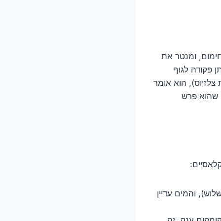
ימום, ומנטר את
 פקודה לגוף
יעים לטמפרטורה הרצויה (בדרך כלל סביב 50-60 מעלות צלזיוס), הוא אומר
ט שהוא פרש
לאסיים:
וש), והמים עדיין
ומקום ענק. זה