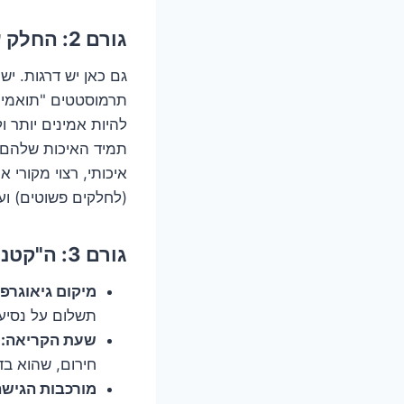
גורם 2: החלק עצמו. תרמוסטט מקורי או "כמעט מקורי"?
גם כאן יש דרגות. יש
תרמוסטטים "תואמים"
להיות אמינים יותר ו
איכותי, רצוי מקורי 
(לחלקים פשוטים) ועד 100-200 ש"ח לחלקים איכותיים 
גורם 3: ה"קטנות" שמצטברות. איפה אתם גרים? מתי התקשרתם?
מיקום גיאוגרפי
תשלום על נסיעה
שעת הקריאה:
ה
חירום, שהוא בד
מורכבות הגישה