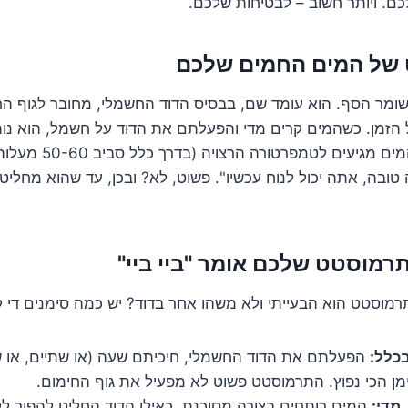
ם. ויותר חשוב – לבטיחות שלכם.
 של המים החמים שלכם
שומר הסף. הוא עומד שם, בבסיס הדוד החשמלי, מחובר לגוף הח
זמן. כשהמים קרים מדי והפעלתם את הדוד על חשמל, הוא נותן
החימום לעבוד. כשהמים מג
 טובה, אתה יכול לנוח עכשיו". פשוט, לא? ובכן, עד שהוא מחלי
רמוסטט הוא הבעייתי ולא משהו אחר בדוד? יש כמה סימנים די ק
בכלל:
הפעלתם את הדוד החשמלי, חיכיתם שעה (או שתיים, או של
מן הכי נפוץ. התרמוסטט פשוט לא מפעיל את גוף החימום.
מדי:
המים רותחים בצורה מסוכנת, כאילו הדוד החליט להפוך לק