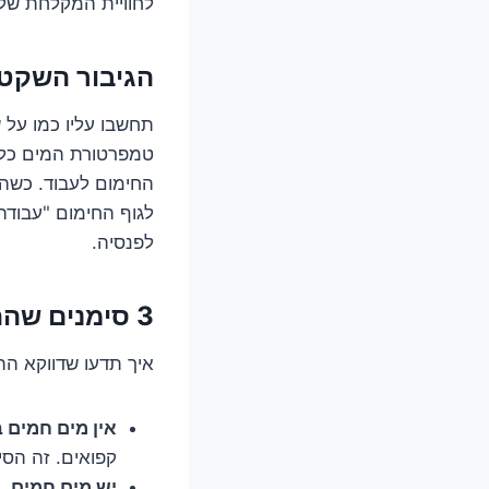
לחוויית המקלחת שלכ
הגיבור השקט
תחשבו עליו כמו על 
טמפרטורת המים כל ה
לגוף החימום "עבודה
לפנסיה.
3 סימנים שהתרמוסטט שלכם אומר "ביי ביי"
איך תדעו שדווקא הת
אין מים חמים 
קפואים. זה הסי
יש מים חמים… 