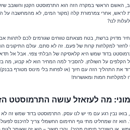
, האשם הראשי במקרה הזה הוא התרמוסטט הקטן והשובב שיוש
 לראש, אחרי צמרמורת קלה (מקור המים, לא מהמחשבה על התי
עלות לנו?
יר מדויק ברשת, בטח מצאתם טווחים שגורמים לכם לתהות אם
 לחזור למקלחות קרות של פעם. זה לא סתם. עולם התיקונים הוא
מוסטט בדוד שמש היא קלאסיקה של הבלתי צפוי. אבל אל תדאג
ל הקלפים על השולחן. להסביר למה המחיר הוא לא קבוע, מה ב
וד את התהליך הזה עם חיוך (או לפחות בלי מינוס מטורף בבנק).
ו למקלחות חמות ומאושרות!
מוני: מה לעזאזל עושה התרמוסטט הז
 בואו נבין רגע עם מי יש לנו עסק. התרמוסטט בדוד שמש זה לא 
 הוא זה שמחליט מתי גוף החימום החשמלי צריך להיכנס לפעול
מש, או כשצריך חימום מהיר), והכי חשוב – הוא זה שאומר לגוף 