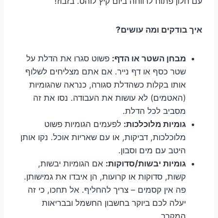
עם חלון פתוח לרווחה ביום קיץ לוהט. בזבוז!
איך בודקים ומה עושים?
מבחן השטר או הדף:
פשוט סגרו את הדלת על
שטר כסף או דף נייר. אם אתם מצליחים לשלוף
אותו בקלות כשהדלת סגורה, כנראה שהגומיות
(האטמים) לא עושות את העבודה. נסו את זה
מסביב לכל הדלת.
גומיות מלוכלכות:
לפעמים הגומיות פשוט
מלוכלכות, דביקות, או עם שאריות אוכל. נקו אותן
היטב עם מים וסבון.
גומיות יבשות/סדוקות:
אם הגומיות יבשות,
קשות, סדוקות או קרועות, הן איבדו את גמישותן.
פה אין קסמים – צריך להחליף. אל תחכו, כי זה
יעלה לכם ביוקר בחשבון החשמל ובבריאות
המקרר.