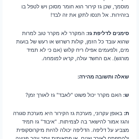
מוסמך, שכן גז קירור הוא חומר מסוכן ויש לטפל בו
בזהירות. אל תנסו לתקן את זה לבד!
סימנים לדליפת גז:
המקרר לא מקרר טוב למרות
שהוא עובד כל הזמן, קולות רשרוש או רעש של בועות
מים, ולפעמים אפילו ריח קלוש (אם כי לא תמיד
מורגש). אם החשד עולה,
קראו למומחה
.
שאלה ותשובה מהירה:
ש:
האם מקרר יכול פשוט "לאבד" גז לאורך זמן?
ת:
באופן עקרוני, מערכת גז הקירור היא מערכת סגורה
והגז אמור להישאר בה לצמיתות. "איבוד" גז תמיד
מצביע על דליפה. הדליפה יכולה להיות מיקרוסקופית
ולהתפתח לאורך שנים, או פתאומית יותר עקב פגיעה