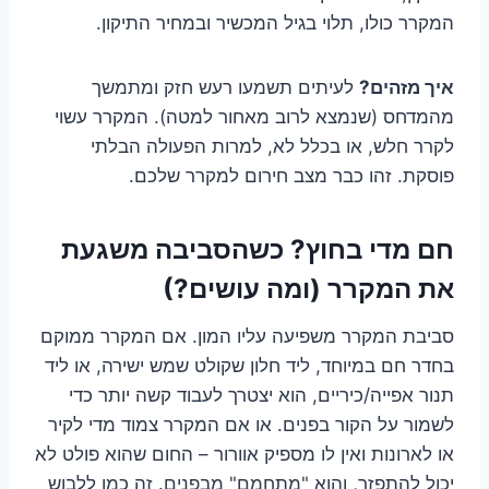
המקרר כולו, תלוי בגיל המכשיר ובמחיר התיקון.
איך מזהים?
לעיתים תשמעו רעש חזק ומתמשך
מהמדחס (שנמצא לרוב מאחור למטה). המקרר עשוי
לקרר חלש, או בכלל לא, למרות הפעולה הבלתי
פוסקת. זהו כבר מצב חירום למקרר שלכם.
חם מדי בחוץ? כשהסביבה משגעת
את המקרר (ומה עושים?)
סביבת המקרר משפיעה עליו המון. אם המקרר ממוקם
בחדר חם במיוחד, ליד חלון שקולט שמש ישירה, או ליד
תנור אפייה/כיריים, הוא יצטרך לעבוד קשה יותר כדי
לשמור על הקור בפנים. או אם המקרר צמוד מדי לקיר
או לארונות ואין לו מספיק אוורור – החום שהוא פולט לא
יכול להתפזר, והוא "מתחמם" מבפנים. זה כמו ללבוש