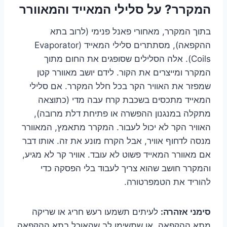
המקרר? על סלילי המאייד והמאוורר
בתוך המקרר, מאחורי פאנל פנימי (לרוב בתא
ההקפאה), מסתתרים סלילי המאייד (Evaporator
Coils). אלה הסלילים שסופגים את החום מתוך
המקרר ומייצרים את הקור. לידם יושב מאוורר קטן
שמפזר את האוויר הקר בכל חלל המקרר. אם סלילי
המאייד מתכסים בשכבת קרח עבה מדי (כתוצאה
מתקלה במנגנון ההפשרה או פתיחת דלת מרובה),
האוויר הקר לא יכול לעבור. המקרר מתאמץ, המאוורר
מנסה לדחוף אוויר, אבל הקרח מונע את זה. אותו דבר
אם מאוורר המאייד פשוט לא עובד. אוויר קר לא מגיע,
והמקרר חושב שהוא צריך לעבוד בלי הפסקה כדי
להוריד את הטמפרטורה.
סימני אזהרה:
לעיתים תשמעו רעש חריג או שריקה
מתא ההקפאה, או שתשימו לב שהאוכל בתא ההקפאה