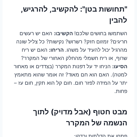
"תחושות בטן": להקשיב, להרגיש,
להבין
השתמשו בחושים שלכם!
הקשיבו:
האם יש רעשים
חריגים? זמזום חזק? רשרוש? נקישות? כל צליל שונה
מהרגיל יכול להעיד על משהו.
הריחו:
האם יש ריח
שרוף, או ריח חשמלי מהחלק האחורי של המקרר?
הסיעו:
הניחו יד על דפנות המקרר (בצדדים או מאחור
למטה). האם הוא חם מאוד? זה אומר שהוא מתאמץ
יתר על המידה לפזר חום. חום קל הוא תקין, חום עז –
פחות.
מבט חטוף (אבל מדויק) לתוך
הנשמה של המקרר
פתחו את הדלתות ובדקו: