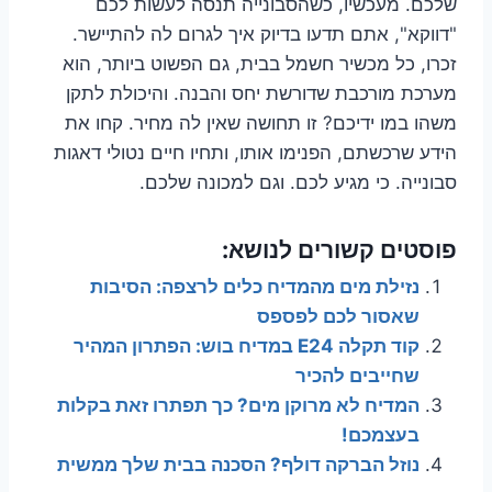
שלכם. מעכשיו, כשהסבונייה תנסה לעשות לכם
"דווקא", אתם תדעו בדיוק איך לגרום לה להתיישר.
זכרו, כל מכשיר חשמל בבית, גם הפשוט ביותר, הוא
מערכת מורכבת שדורשת יחס והבנה. והיכולת לתקן
משהו במו ידיכם? זו תחושה שאין לה מחיר. קחו את
הידע שרכשתם, הפנימו אותו, ותחיו חיים נטולי דאגות
סבונייה. כי מגיע לכם. וגם למכונה שלכם.
פוסטים קשורים לנושא:
נזילת מים מהמדיח כלים לרצפה: הסיבות
שאסור לכם לפספס
קוד תקלה E24 במדיח בוש: הפתרון המהיר
שחייבים להכיר
המדיח לא מרוקן מים? כך תפתרו זאת בקלות
בעצמכם!
נוזל הברקה דולף? הסכנה בבית שלך ממשית