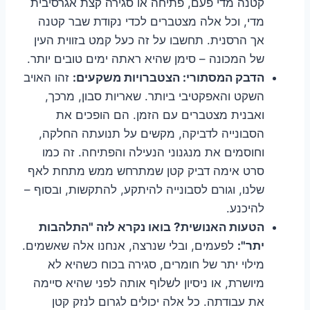
קטנה מדי פעם, פתיחה או סגירה קצת אגרסיבית
מדי, וכל אלה מצטברים לכדי נקודת שבר קטנה
אך הרסנית. תחשבו על זה כעל קמט בזווית העין
של המכונה – סימן שהיא ראתה ימים טובים יותר.
הדבק המסתורי: הצטברויות משקעים:
זהו האויב
השקט והאפקטיבי ביותר. שאריות סבון, מרכך,
ואבנית מצטברים עם הזמן. הם הופכים את
הסבונייה לדביקה, מקשים על תנועתה החלקה,
וחוסמים את מנגנוני הנעילה והפתיחה. זה כמו
סרט אימה דביק קטן שמתרחש ממש מתחת לאף
שלנו, וגורם לסבונייה להיתקע, להתקשות, ובסוף –
להיכנע.
הטעות האנושית? בואו נקרא לזה "התלהבות
יתר":
לפעמים, ובלי שנרצה, אנחנו אלה שאשמים.
מילוי יתר של חומרים, סגירה בכוח כשהיא לא
מיושרת, או ניסיון לשלוף אותה לפני שהיא סיימה
את עבודתה. כל אלה יכולים לגרום לנזק קטן