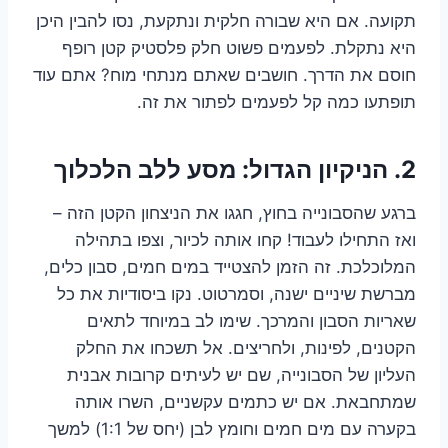
תקועה. אם היא שבורה חלקית ונתקעת, נסו להבין היכן
היא נתקלת. לפעמים פשוט חלק פלסטיק קטן רופף
חוסם את הדרך. חושבים שאתם מנתחי מוח? אתם עוד
תופתעו כמה קל לפעמים לפתור את זה.
2. הניקיון הגדול: מסע ללב הלכלוך
ברגע שהסבונייה בחוץ, חגגו את הניצחון הקטן הזה –
ואז התחילו לעבוד! קחו אותה לכיור, וצפו בתהילה
המלוכלכת. זה הזמן להצטייד במים חמים, סבון כלים,
מברשת שיניים ישנה, וסמרטוט. נקו ביסודיות את כל
שאריות הסבון והמרכך. שימו לב במיוחד לתאים
הקטנים, לפינות, ולחריצים. אל תשכחו את החלק
העליון של הסבונייה, שם יש לעיתים קרובות אבנית
שמתחבאת. אם יש כתמים עקשניים, השרו אותה
בקערה עם מים חמים וחומץ לבן (יחס של 1:1) למשך