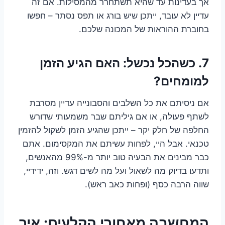
אך בעדינות עד שהיא תשתחרר מהמסילות. אם זה
עדיין לא עובד, ייתכן שיש בורג או תפס נסתר – חפשו
בחוברת ההוראות של המכונה שלכם.
7. כשהכל נכשל: האם הגיע הזמן
למומחים?
אם ניסיתם את כל השלבים והסבונייה עדיין מסרבת
לשתף פעולה, או אם גיליתם שבר משמעותי שדורש
החלפה של חלק יקר – ייתכן שהגיע הזמן לשקול להזמין
טכנאי. אבל היי, לפחות עשיתם את המקסימום. אתם
כבר מבינים את הבעיה טוב יותר מ-99% מהאנשים,
ותדעו בדיוק מה לשאול ועל מה לשים דגש. וזה, ידידיי,
שווה הרבה כסף (ופחות כאב ראש).
המחשבה מאחורי הקלעים: איך