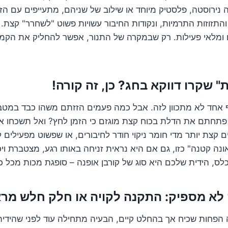
ה נירוסטה, פלסטיק מיוחד או שילוב של שניהם, מתעייפים עם הזמ
תזוזות התרמיות, ונקודות החיבור עשויות פשוט "לשחרר" קצת. 
ם ומלאי פעילות. רק שבמקרה של התנור, אפשר להחליק את הקמ
" שקרו דווקא בחג? כן, זה קורה!
ף אחד לא מתכוון לזה. אבל כמה פעמים הזזתם משהו כבד במט
תחתם את הדלת בכוח קצת מוגזם כי הזמן לחץ? ואל תשכחו את 
קצת יותר מדי חומר ניקוי חודר לחיבורים, או שפשוט מפעילים ל
ונה קטנה" כזו, גם אם היא נראית זניחה באותו רגע, מצטברת וי
ס, הידית שלכם היא סוג של קורבן אופנה – סופגת מכות מכל כיו
לא מספיק: התקנה לקויה או חלק חלש מר
 הפחות שכיח אך בהחלט קיים, הבעיה מתחילה עוד לפני שהידי