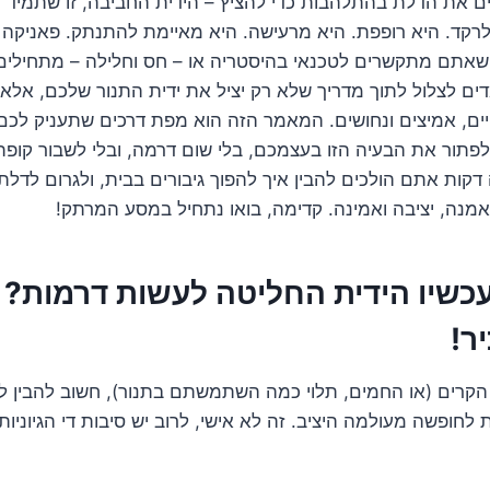
ם את הדלת בהתלהבות כדי להציץ – הידית החביבה, זו שתמיד 
קד. היא רופפת. היא מרעישה. היא מאיימת להתנתק. פאניקה ק
שאתם מתקשרים לטכנאי בהיסטריה או – חס וחלילה – מתחילים 
ים לצלול לתוך מדריך שלא רק יציל את ידית התנור שלכם, אלא
יים, אמיצים ונחושים. המאמר הזה הוא מפת דרכים שתעניק לכם
לפתור את הבעיה הזו בעצמכם, בלי שום דרמה, ובלי לשבור קופת 
 דקות אתם הולכים להבין איך להפוך גיבורים בבית, ולגרום לדל
אמנה, יציבה ואמינה. קדימה, בואו נתחיל במסע המרתק!
ר!
הקרים (או החמים, תלוי כמה השתמשתם בתנור), חשוב להבין ל
חופשה מעולמה היציב. זה לא אישי, לרוב יש סיבות די הגיוניו