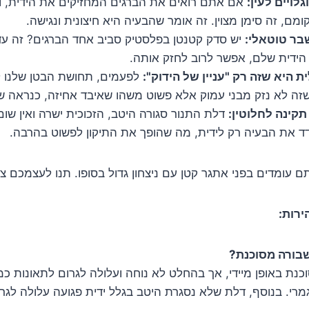
לויים לעין:
אם אתם רואים את הברגים המחזיקים את הידית, ו
מם, זה סימן מצוין. זה אומר שהבעיה היא חיצונית ונגישה.
בר טוטאלי:
יש סדק קטנטן בפלסטיק סביב אחד הברגים? זה עדיין
הידית שלם, אפשר לרוב לחזק אותה.
 היא שזה רק "עניין של הידוק":
לפעמים, תחושת הבטן שלנו 
זה לא נזק מבני עמוק אלא פשוט משהו שאיבד אחיזה, כנראה ש
קינה לחלוטין:
דלת התנור סגורה היטב, הזכוכית ישרה ואין שו
ד את הבעיה רק לידית, מה שהופך את התיקון לפשוט בהרבה.
ם עומדים בפני אתגר קטן עם ניצחון גדול בסופו. תנו לעצמכם צ'
רות:
שבורה מסוכנת?
נת באופן מיידי, אך בהחלט לא נוחה ועלולה לגרום לתאונות כמ
י. בנוסף, דלת שלא נסגרת היטב בגלל ידית פגועה עלולה לגרום