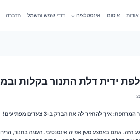
אודות
איטום
אינסטלציה
דודי שמש וחשמל
הדברה
פת ידית דלת התנור בקלות ובמ
פת: איך להחזיר לה את הברק ב-3 צעדים מפתיעים!
גע הזה. אתם באמצע סשן אפייה אינטנסיבי. העוגה בתנור, הריח