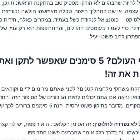
ל להיות שהברגים לא הודקו מספיק טוב בהתקנה הראשונית (כן,
ת עצמה, אי שם בתהליך הייצור, סבלה מאיזושהי חולשה נקודתית 
לס קטן – פוטנציאל לנקודת כשל בעתיד. במקרים כאלה, הידית פ
ה כדי לעמוד בעומסים הרגילים, וההתרופפות היא רק עניין של 
תרון לרוב פשוט ויעיל.
האם זה סוף העולם? 5 סימנים שאפשר לתקן
ת את זה!
קת משחקי מלחמה קטנים? לפני שאתם מרימים ידיים וקוראים ל
בואו נראה אם אתם יכולים להיות הגיבורים של הסיפור הזה. החד
יקון פשוט יחסית. הנה 5 סימנים ברורים לכך שאתם על סף ניצחון:
 לא נפרדה לחלוטין:
זה הסימן הקלאסי. היא רופפת, יש לה קצ
יכשהו. זה בדרך כלל אומר שהברגים פשוט התרופפו.