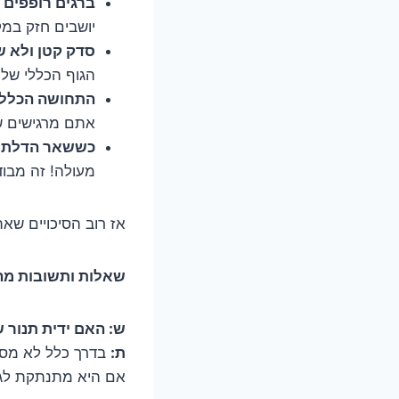
ברגים רופפים וג
יושבים חזק במקו
סדק קטן ולא ש
הגוף הכללי של 
התחושה הכללית
אתם מרגישים ש
כששאר הדלת ת
מעולה! זה מבוד
אז רוב הסיכויים שאת
שאלות ותשובות מהי
ש: האם ידית תנור 
ת:
בדרך כלל לא מסוכ
אם היא מתנתקת לגמר