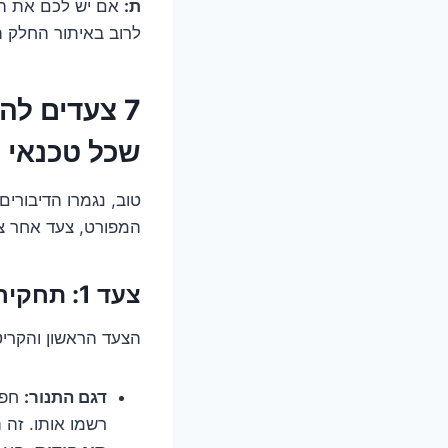
ת:
לרוב באיתור החלק ה
7 צעדים לה
שכל טכנאי ה
טוב, נגמרו הדיבורי
המפורט, צעד אחר צע
צעד 1: תחקיר קטן – מי את, ידית? ואיפה השארת את הברגים שלך?
הצעד הראשון והקריטי
דגם התנור:
חפש
רשמו אותו. זה 