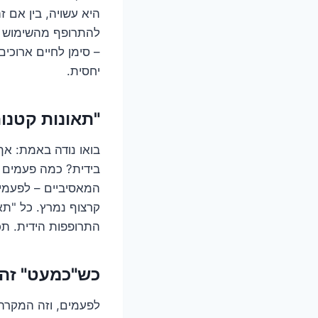
היא עשויה, בין אם ז
להתרופף מהשימוש וה
– סימן לחיים ארוכי
יחסית.
"תאונות קטנות
בואו נודה באמת: א
בידית? כמה פעמים פ
המאסיביים – לפעמים 
קרצוף נמרץ. כל "תא
התרופפות הידית. תכל
כש"כמעט" זה 
לפעמים, וזה המקרה