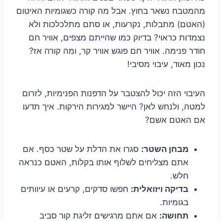
מהמטבח נשאר בחוץ. אבל מה קורה כשגומיות האיטום
(האטם) מתבלות, נקרעות, או סתם מתלכלכות ולא
נצמדות כראוי? בדיוק כמו שהייתם מצפים, אוויר חם
חודר פנימה. אוויר חם פוגש אוויר קר, ומה קורה אז?
נכון מאוד, עיבוי מסיבי!
העיבוי הזה יכול להצטבר על הדפנות הפנימיות, לזרום
למטה, ולנחש לאן? היישר למגירות הירקות. איך תדעו
אם האטם אשם?
מבחן השטר:
סגרו את הדלת על שטר כסף. אם
אתם מצליחים לשלוף אותו בקלות, האטם כנראה
חלש.
בדיקה ויזואלית:
חפשו סדקים, קרעים או עיוותים
בגומיות.
תחושה:
אם אתם מרגישים זליגת קור סביב