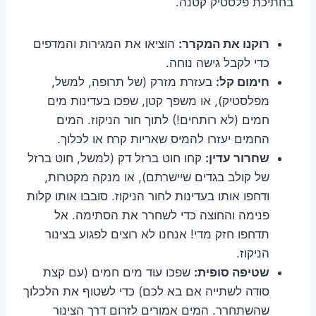
בחתיכת פלסטיק קטנה.
רוקנו את המקרר:
הוציאו את המגירות והמדפים
כדי לקבל גישה נוחה.
חימום קל:
בעזרת מזרק (של תרופה, למשל,
מפלסטיק), או משפך קטן, שפכו בעדינות מים
חמים (לא רותחים!) לתוך חור הניקוז. המים
החמים יעזרו להמיס שאריות קרח או לכלוך.
שחרור עדין:
קחו חוט ברזל דק (למשל, חוט ברזל
של קולב בגדים שיישרתם), או מנקה מקטרות,
ודחפו אותו בעדינות לחור הניקוז. סובבו אותו קלות
פנימה והחוצה כדי לשחרר את הסתימה. אל
תדחפו חזק מדי! אנחנו לא רוצים לפגוע בצינור
הניקוז.
שטיפה סופית:
שפכו עוד מים חמים (עם קצת
סודה לשתייה אם בא לכם) כדי לשטוף את הלכלוך
שהשתחרר. המים אמורים לזרום דרך הצינור