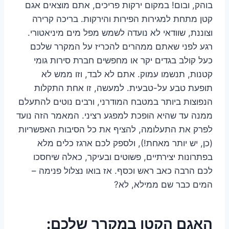
בוהק, ובום! במקום ירקות פריכים, אתם מוצאים אגם
קטן מתחת למגירות הפירות והירקות. בריכה קרירה
וצוננת, שוודאי לא נועדה לשמש מפל מים מיניאטורי.
רגע לפני שאתם ממהרים להכריז על המקרר שלכם
כעל קולב בגדים יקר או מחפשים חברת סירות גומי
קטנות, תנשמו עמוק. אתם לא לבד, וזו ממש לא
תופעת טבע על-טבעית. למעשה, זו אחת התקלות
הנפוצות ביותר במטבח המודרני, ורבים נוטים להתעלם
ממנה עד שהיא הופכת למפגע רציני. המאמר הזה נועד
לפרק את התעלומה, להציף את כל הסיבות האפשריות
(כן, יש יותר מאחת!), ולספק לכם ארגז כלים מלא
בפתרונות יצירתיים, פשוטים ובעיקר, כאלה שיחסכו
לכם הרבה כאב ראש וכסף. אז בואו נצלול פנימה –
המים כבר שם ממילא, לא?
האגם הקטן במקרר שלכם: