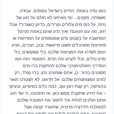
בואו נודה באמת: החיים בישראל עמוסים. עבודה,
משפחה, פקקים… ומי מאיתנו לא חולם על רגע של
נחת, על כוס מים צלולים וקרירים, בדיוק כשצריך? אבל
רגע, מה עם הטעם? ואיך נדע שהם באמת נקיים?
המחשבה על בקבוקי מים שמטפסים על המדרגות או
פתרונות מסורבלים פשוט מייאשת. ובכן, חברים, הגיע
הזמן לשדרג את המציאות שלכם. בלי קשקושים, בלי
מדע טילים, ובלי לקרוע את הכיס. המאמר הזה הוא
המדריך האולטימטיבי שלכם להתקנת ברז מים
מסוננים בכיור. כן, אתם שומעים נכון. ברז נפרד, רק
למים המצוחצחים שלכם. אל תדאגו, לא תצטרכו תואר
בהנדסה, רק קצת רצון טוב, כמה כלים בסיסיים, ובעיקר
– את הידע שתקבלו ממש כאן. אז תתכוננו, כי עוד רגע
אתם הולכים לגלות איך להפוך את המטבח שלכם
לממלכת הידרציה פרטית, שתעורר קנאה אצל
השכנים. אתם הולכים לגלות איך לפתור את בעיית