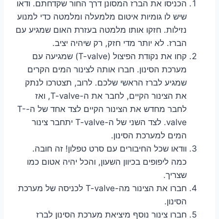
הכניסו את הברז המסונן דרך החור שקדחתם. ודאו
שיש לו גומיות איטום מלמעלה ומלמטה כדי למנוע
נזילות. חזקו אותו מלמטה בעזרת האום שמגיע עם
הברז. לא יותר מדי חזק, רק שיהיה יציב.
קחו את נקודת הפיצול (T-valve) שמגיעה עם
מערכת הסינון. חברו אותה לצינור המים הקרים
שמגיע לברז הראשי שלכם. לרוב, תצטרכו לנתק
את הצינור הקיים, לחבר את ה-T-valve, ואז
לחבר מחדש את הצינור הקיים לצד אחד של ה-T-
valve. לצד השני של ה-T-valve יתחבר צינור
המים למערכת הסינון.
וודאו שכל החיבורים עם סרט טפלון! זה חובה.
כמה ליפופים בכיוון השעון, והכל יהיה אטום כמו
שצריך.
חברו את הצינור מה-T-valve לכניסה של מערכת
הסינון.
חברו צינור נוסף מיציאת מערכת הסינון לברז