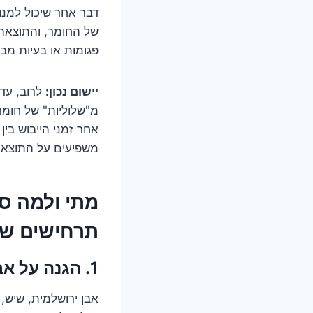
דבר אחר שיכול למנו
של החומר, והתוצאה 
פגומות או בעיות מבנ
יישום נכון:
לרוב, עדי
מ"שלוליות" של חומ
אחר זמני הייבוש בין
משפיעים על התוצאה
תרחישים שח
1. הגנה על אבן טבעית וריצוף חוץ – שומרים על היופי לנצח (כמעט!)
אבן ירושלמית, שיש, ג