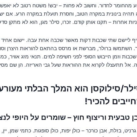
ע מהחומר לחדור. וחשוב לא פחות – יבש! משטח רטוב לא יאפשר
תהיה בינונית במקרה הטוב, וחסרת תועלת במקרה הרע. אם יש 
יות אחרות – תקנו אותן קודם. זכרו, סילר מגן, הוא לא מתקן סדק
ף ליישם שתי שכבות דקות מאשר שכבה אחת עבה. יישום אחיד הו
ר. השתמשו ברולר, מברשת או מרסס בהתאם להוראות היצרן וסו
 שכבות וזמן הייבוש הסופי לפני חשיפה למים. תנאי מזג אוויר, כמ
. אל תתעצלו לקרוא את ההוראות שעל גבי האריזה. הן שם מסי
ייבים להכיר!
רניט, בזלת, אבן כורכר – כולן יפות, כולן סופגות. כתמי שמן, יין