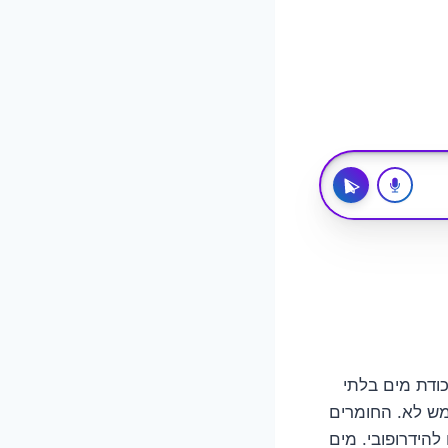
כודת מים בלתי
ש לא. החומרים
להידרופובי. מים