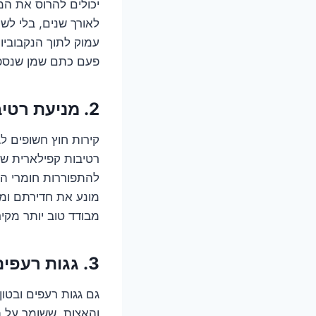
יכולים להרוס את המ
לאורך שנים, בלי לש
עמוק לתוך הנקבוביות
פעם כתם שמן שנספג
2. מניעת רטיבות קפילארית בקירות – הסוף לעובש והתפוררות?
קירות חוץ חשופים ל
רטיבות קפילארית ש
להתפוררות חומרי הבנ
מונע את חדירתם ומא
מבודד טוב יותר מקיר
3. גגות רעפים ובטון חשוף – האם זה מספיק או שצריך יותר?
גם גגות רעפים ובטו
והאצות, ששומר על ה