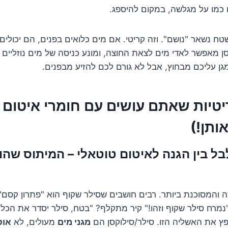
 כמו על מגלשה, במקום להיספג.
ח נשאר "נושם". וזה קריטי. אם מים כלואים בפנים, הם יכולים 
סן מאפשר לאדי מים לצאת החוצה, ומונע כניסה של מים נוזליים פ
מגן עליכם מבחוץ, אבל לא גורם לכם להזיע מבפנים.
ריטיות שאתם עושים עם חומרי איטום
ותן!)
#1: לבלבל בין הגנה לאיטום טוטאלי – המיתוס ש
צה והמסוכנת ביותר. רבים חושבים שסילר שקוף הוא "פתרון קסם" 
נמרח סילר שקוף וזהו!" קיר מתקלף? "בטח, סילר יסדר את הכל!"
נפץ את האשליה הזו. סילר/סילוקסן הם
מגני מים
מעולים, לא
אוט