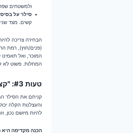
ולמשטחים שפחות
סילר על בסיס 
קשים. מצד שני, 
הבחירה צריכה להיות
(פנים/חוץ), רמת הח
המוכר, ואל תאמינו 
המחלות. פשוט לא קי
טעות #3: "קצת פה, קצת שם" – למה יישום נכון זה כל הסיפור?
קניתם את הסילר המוש
והעצלנות הקלה יכול
להיות מיושם נכון, 
הכנה מקדימה היא 