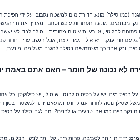
ה (כמו סילר) מונע חדירת מים למשטח נקבובי על ידי הפיכת 
נקי מכתמים, מונע התפתחות עובש וטחב, ומאריך את חיי המשט
 פתוחה לחלוטין, או בעיית איטום מהותית – סילר לבדו לא יעשה
גג עם חור ענק. היא אולי תעזור קצת, אבל הגשם עדיין יחדור פנ
יסית, ורק אחר כך משתמשים בסילר להגנה משלימה ומונעת.
#2: בחירה לא נכונה של חומר – האם אתם באמת 
על בסיס מים, יש על בסיס סולבנט. יש סילן, יש סילוקסן. כל א
ל שסילן נוטה לחדור עמוק יותר ומתאים יותר למשטחי בטון דחו
 נקבוביים כמו אבן טבעית או לבנים? ומה לגבי סילר על בסיס
מים:
ידידותי יותר לסביבה, פחות ריח, קל יותר לניקוי הכלים. מתא