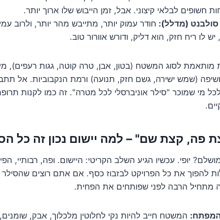
 חשופים לבלאי קיצוני. אבל, זמן הייבוש שלו ארוך יותר.
סולבנט (מדלל):
חודר עמוק יותר, מתייבש מהר יותר, ולרוב עמיד
יש לו ריח חזק, הוא דליק, ודורש אוורור טוב.
 מותאמת לסוג המשטח (בטון, אבן, טרה קוטה, גגות רעפים), מי
שיפה (שמש ישירה, גשם חזק, תנועה) ורמת הנקבוביות. אל תתב
לכל מי שמוכר "סילר אוניברסלי לכל מטרה". זה כמו לקנות תרופה
ים.
לם? יופי. עכשיו הגיע השלב הקריטי: היישום. ופה, רבותיי, הפי
ות להפוך את כל הפרויקט לבזבוז כסף. אם אתם רוצים שהסילר יע
וזה מתחיל הרבה לפני שפותחים את הפחית.
המפתח:
המשטח חייב להיות נקי לחלוטין מלכלוך, אבק, שומנים, 