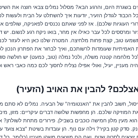
 בשגרת היום, והרגע הבא? מסלול נמלים צבאי חוצה את השיש. 
 הכבוד לגודלן הזעיר, יודעות איך להשתלט על הבית ולעשות לכ
ורי העוגיות שלכם). אז לפני שאתם נכנסים לפאניקה, שולפים א
ומרססים לכל עבר כאילו אין מחר, בואו ניקח רגע לנשום. יש ד
 תשמעו טוב, קצת פחות מלחיצה. המטרה שלנו כאן היא לעזור לכם
 האמיתיות שעומדות לרשותכם, ואיך לבחור את הפתרון הנכון לס
כל מלחמה קטנה משלה, ולכל נמלה (טוב, כמעט) יש חולשה סוד
 מעניין, יעיל, ואולי אפילו נצליח לחסוך לכם כמה כאבי ראש ו
צלכם? להבין את האויב (הזעיר)
סול, חשוב להבין את "האנטומיה" של הבעיה. נמלים לא סתם מ
את המוזיקה שלכם. הן מחפשות שלושה דברים עיקריים: מזון, מים
הוא מעין מלון חמישה כוכבים בשבילן. פירורים מתחת לשולחן? א
. סדק קטן בקיר? וילה עם נוף. הן עובדות בשיטת "צבא צועד על
יוצאים לסרוק שטח, ואם הם מוצאים משהו מעניין (כלומר, כל ד