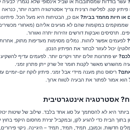
עשר בודדות שמסתובבות או שביל אינסופי שלא נגמר? לבעיה קט
 פיתיון קטן. לפלישה רצינית צריך אסטרטגיה רחבה יותר, כנראה 
ם או חיות מחמד בבית?
אם כן, הבטיחות היא מעל הכל. פיתיונו
ם שממוקמים במקומות שהם לא מגיעים אליהם (מאחורי מכשירים,
ים. תרסיסים ואבקות דורשים זהירות יתרה ואוורור.
?
לפעמים אפשר לזהות. נמלים מסוימות מעדיפות מתוק, אחרות חל
טין) יכול לעזור לבחור את הפיתיון הנכון.
לכם?
יש פתרונות זולים יותר ויקרים יותר. לפעמים עדיף להשקיע ב
ה מהשורש מאשר לקנות חומר זול שרק ייתן פתרון זמני.
אתם?
ריסוס נותן מענה מיידי אבל זמני. פיתיון לוקח יום-יומיים 
 הוא אמור לפתור את הבעיה לטווח ארוך.
ח? אסטרטגיה אינטגרטיבית
ביותר היא לא להסתמך על סוג אחד בלבד. שילוב של שיטות יכול ל
 בתוך הבית כדי להגיע לקן, ובמקביל יצירת מחסום היקפי בחוץ 
ם חדשות. וכמובן, תמיד, תמיד, תמיד – היגיינה. ניקוי פירורים, 