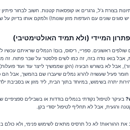
יונות בצורת ג'ל, גרגרים או קופסאות קטנות. חשוב לבחור פיתיון
ש סוגים שונים עם העדפות מזון שונות!) ולמקם אותו בדיוק על ש
תרון המיידי (ולא תמיד האולטימטיבי)
ולפים ראשונים. ספריי, ריסוס, בום! הנמלים שראיתם עכשיו לא 
 אבל בואו נודה בזה, זה כמו לשים פלסטר על שבר פתוח. זה 
ור), אבל לא בשורש הבעיה (הקן שממשיך לייצר עוד ועוד פועלות
חומר פעיל שעשויה להרוג נמלים שיעברו שם בהמשך, אבל הם פ
הירות יתרה בשימוש, במיוחד בתוך הבית, ליד מזון או בסביבת ילד
?
בעיקר לטיפול נקודתי בנמלים בודדות או בשבילים ספציפיים ש
נה ורגעית, אבל לא תחליף לטיפול יסודי בקן.
את ההוראות! לא כל תרסיס מתאים לשימוש פנימי, ולא כולם בט