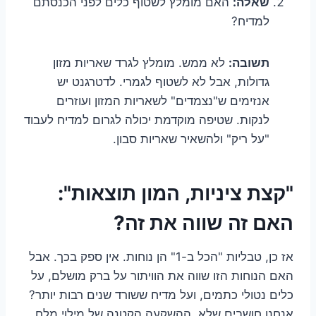
שאלה:
האם מומלץ לשטוף כלים לפני הכנסתם
למדיח?
תשובה:
לא ממש. מומלץ לגרד שאריות מזון
גדולות, אבל לא לשטוף לגמרי. לדטרגנט יש
אנזימים ש"נצמדים" לשאריות המזון ועוזרים
לנקות. שטיפה מוקדמת יכולה לגרום למדיח לעבוד
"על ריק" ולהשאיר שאריות סבון.
"קצת ציניות, המון תוצאות":
האם זה שווה את זה?
אז כן, טבליות "הכל ב-1" הן נוחות. אין ספק בכך. אבל
האם הנוחות הזו שווה את הוויתור על ברק מושלם, על
כלים נטולי כתמים, ועל מדיח ששורד שנים רבות יותר?
אנחנו חושבים שלא. ההשקעה הקטנה של מילוי מלח